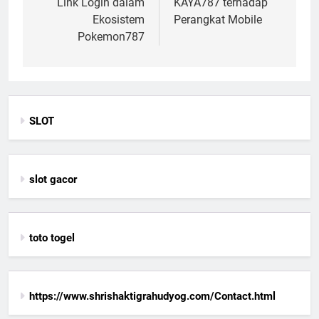
Link Login dalam
KAYA787 terhadap
Ekosistem
Perangkat Mobile
Pokemon787
SLOT
slot gacor
toto togel
https://www.shrishaktigrahudyog.com/Contact.html