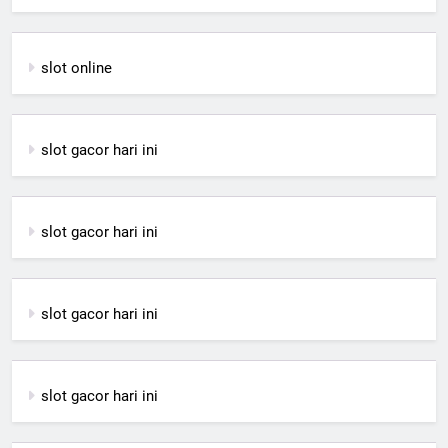
slot online
slot gacor hari ini
slot gacor hari ini
slot gacor hari ini
slot gacor hari ini