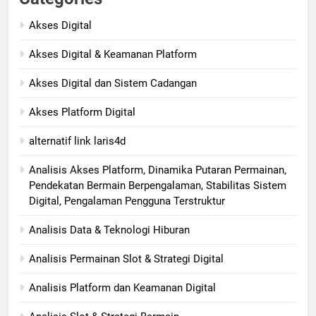
Akses Digital
Akses Digital & Keamanan Platform
Akses Digital dan Sistem Cadangan
Akses Platform Digital
alternatif link laris4d
Analisis Akses Platform, Dinamika Putaran Permainan,
Pendekatan Bermain Berpengalaman, Stabilitas Sistem
Digital, Pengalaman Pengguna Terstruktur
Analisis Data & Teknologi Hiburan
Analisis Permainan Slot & Strategi Digital
Analisis Platform dan Keamanan Digital