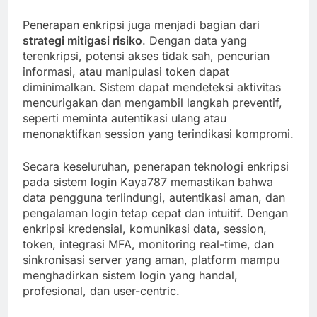
Penerapan enkripsi juga menjadi bagian dari
strategi mitigasi risiko
. Dengan data yang
terenkripsi, potensi akses tidak sah, pencurian
informasi, atau manipulasi token dapat
diminimalkan. Sistem dapat mendeteksi aktivitas
mencurigakan dan mengambil langkah preventif,
seperti meminta autentikasi ulang atau
menonaktifkan session yang terindikasi kompromi.
Secara keseluruhan, penerapan teknologi enkripsi
pada sistem login Kaya787 memastikan bahwa
data pengguna terlindungi, autentikasi aman, dan
pengalaman login tetap cepat dan intuitif. Dengan
enkripsi kredensial, komunikasi data, session,
token, integrasi MFA, monitoring real-time, dan
sinkronisasi server yang aman, platform mampu
menghadirkan sistem login yang handal,
profesional, dan user-centric.