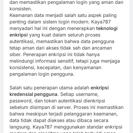
dan memastikan pengalaman login yang aman dan
konsisten.
Keamanan data menjadi salah satu aspek paling
penting dalam sistem login modern. Kaya787
menyadari hal ini dengan menerapkan
teknologi
enkripsi
yang kuat dalam seluruh proses
autentikasi, memastikan bahwa data pengguna
tetap aman dari akses tidak sah dan ancaman
siber. Penerapan enkripsi ini tidak hanya
melindungi informasi sensitif, tetapi juga menjaga
konsistensi, kecepatan, dan kenyamanan
pengalaman login pengguna.
Salah satu penerapan utama adalah
enkripsi
kredensial pengguna
. Setiap username,
password, dan token autentikasi dienkripsi
sebelum disimpan di server. Proses ini memastikan
bahwa meskipun terjadi pelanggaran keamanan,
data tidak dapat diakses atau dibaca secara
langsung. Kaya787 menggunakan standar enkripsi