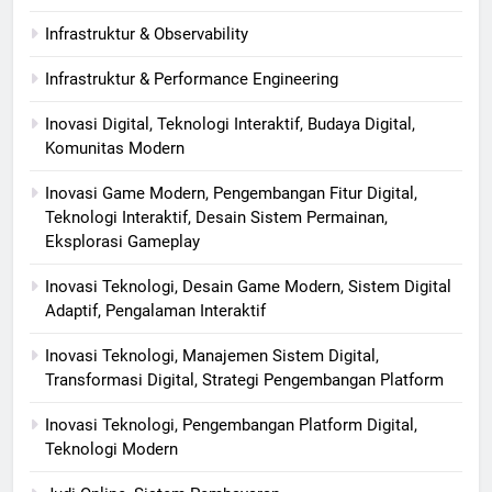
Infrastruktur & Observability
Infrastruktur & Performance Engineering
Inovasi Digital, Teknologi Interaktif, Budaya Digital,
Komunitas Modern
Inovasi Game Modern, Pengembangan Fitur Digital,
Teknologi Interaktif, Desain Sistem Permainan,
Eksplorasi Gameplay
Inovasi Teknologi, Desain Game Modern, Sistem Digital
Adaptif, Pengalaman Interaktif
Inovasi Teknologi, Manajemen Sistem Digital,
Transformasi Digital, Strategi Pengembangan Platform
Inovasi Teknologi, Pengembangan Platform Digital,
Teknologi Modern