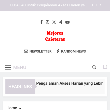
Skip
EDWINSLOT sebagai Brand Digital dengan
to
Identitas yang Konsisten
content
LEBAH4D sebagai Brand Digital dengan Identitas
yang Konsisten
EDWINSLOT untuk Pengalaman Akses Harian
yang Lebih Nyaman dan Terarah
LEBAH4D untuk Pengalaman Akses Harian yang
Lebih Nyaman dan Terarah
Mejores
Temukan Mesin Kopi Terbaik Dengan
EDWINSLOT sebagai Brand Digital dengan
NEWSLETTER
RANDOM NEWS
Identitas yang Konsisten
Cafeteras
Panduan Dan Ulasan Dari Mejores
LEBAH4D sebagai Brand Digital dengan Identitas
Cafeteras. Pilihan Terbaik Untuk Para
yang Konsisten
MENU
Pencinta Kopi.
WINSLOT untuk Pengalaman Akses Harian yang Lebih Nyama
HEADLINES
Weeks Ago
Home