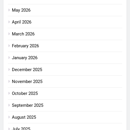
May 2026
April 2026
March 2026
February 2026
January 2026
December 2025
November 2025
October 2025
September 2025
August 2025
July 2025