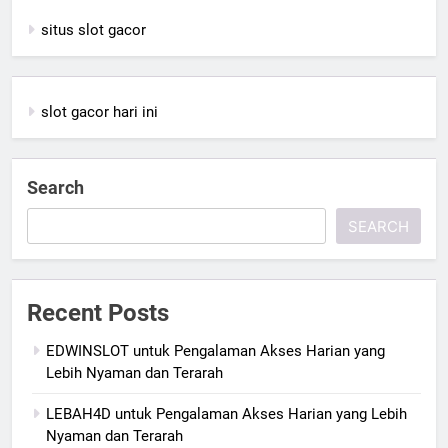
situs slot gacor
slot gacor hari ini
Search
SEARCH
Recent Posts
EDWINSLOT untuk Pengalaman Akses Harian yang
Lebih Nyaman dan Terarah
LEBAH4D untuk Pengalaman Akses Harian yang Lebih
Nyaman dan Terarah