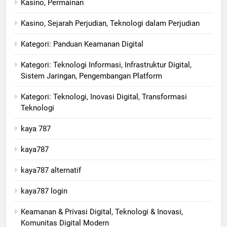
Kasino, Permainan
Kasino, Sejarah Perjudian, Teknologi dalam Perjudian
Kategori: Panduan Keamanan Digital
Kategori: Teknologi Informasi, Infrastruktur Digital,
Sistem Jaringan, Pengembangan Platform
Kategori: Teknologi, Inovasi Digital, Transformasi
Teknologi
kaya 787
kaya787
kaya787 alternatif
kaya787 login
Keamanan & Privasi Digital, Teknologi & Inovasi,
Komunitas Digital Modern