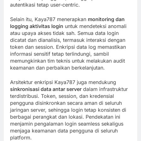
autentikasi tetap user-centric.
Selain itu, Kaya787 menerapkan
monitoring dan
logging aktivitas login
untuk mendeteksi anomali
atau upaya akses tidak sah. Semua data login
dicatat dan dianalisis, termasuk interaksi dengan
token dan session. Enkripsi data log memastikan
informasi sensitif tetap terlindungi, sambil
memungkinkan tim teknis untuk melakukan audit
keamanan dan perbaikan berkelanjutan.
Arsitektur enkripsi Kaya787 juga mendukung
sinkronisasi data antar server
dalam infrastruktur
terdistribusi. Token, session, dan kredensial
pengguna disinkronkan secara aman di seluruh
jaringan server, sehingga login tetap konsisten di
berbagai perangkat dan lokasi. Pendekatan ini
menjamin pengalaman login seamless sekaligus
menjaga keamanan data pengguna di seluruh
platform.