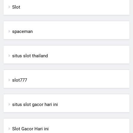
Slot
spaceman
situs slot thailand
slot777
situs slot gacor hari ini
Slot Gacor Hari ini