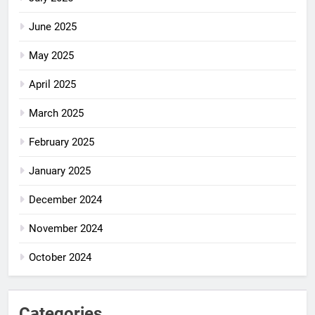
June 2025
May 2025
April 2025
March 2025
February 2025
January 2025
December 2024
November 2024
October 2024
Categories