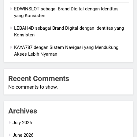
EDWINSLOT sebagai Brand Digital dengan Identitas
yang Konsisten
LEBAH4D sebagai Brand Digital dengan Identitas yang
Konsisten
KAYA787 dengan Sistem Navigasi yang Mendukung
Akses Lebih Nyaman
Recent Comments
No comments to show.
Archives
July 2026
June 2026