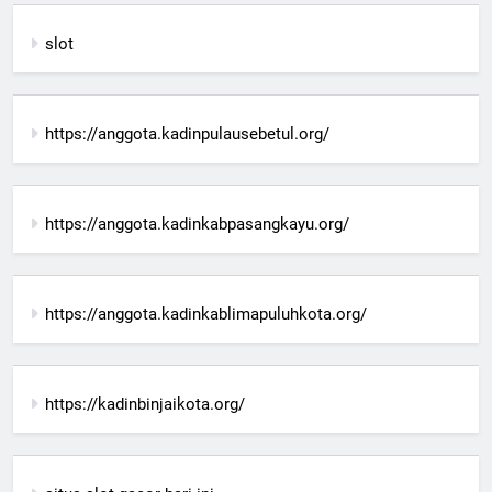
slot
https://anggota.kadinpulausebetul.org/
https://anggota.kadinkabpasangkayu.org/
https://anggota.kadinkablimapuluhkota.org/
https://kadinbinjaikota.org/