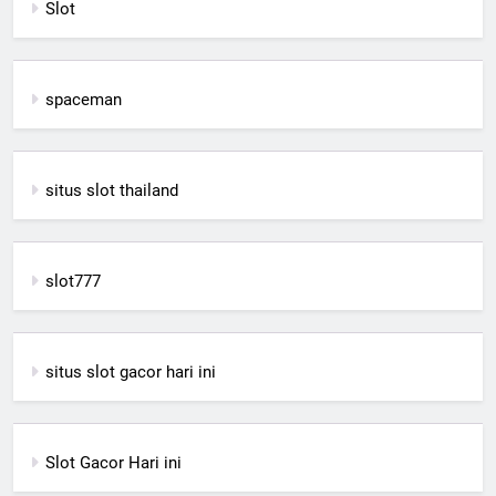
Slot
spaceman
situs slot thailand
slot777
situs slot gacor hari ini
Slot Gacor Hari ini