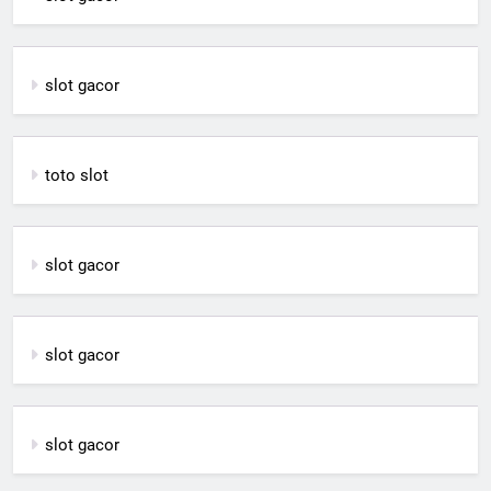
slot gacor
toto slot
slot gacor
slot gacor
slot gacor