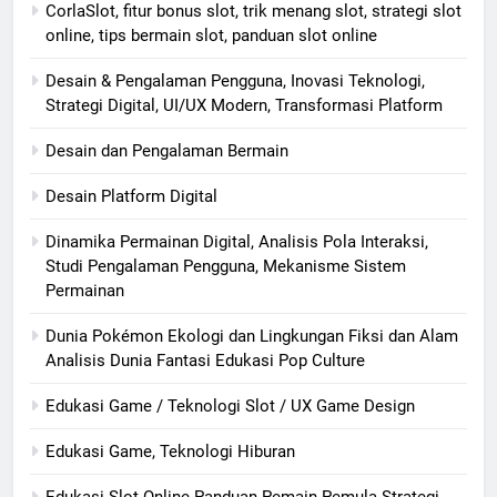
CorlaSlot, fitur bonus slot, trik menang slot, strategi slot
online, tips bermain slot, panduan slot online
Desain & Pengalaman Pengguna, Inovasi Teknologi,
Strategi Digital, UI/UX Modern, Transformasi Platform
Desain dan Pengalaman Bermain
Desain Platform Digital
Dinamika Permainan Digital, Analisis Pola Interaksi,
Studi Pengalaman Pengguna, Mekanisme Sistem
Permainan
Dunia Pokémon Ekologi dan Lingkungan Fiksi dan Alam
Analisis Dunia Fantasi Edukasi Pop Culture
Edukasi Game / Teknologi Slot / UX Game Design
Edukasi Game, Teknologi Hiburan