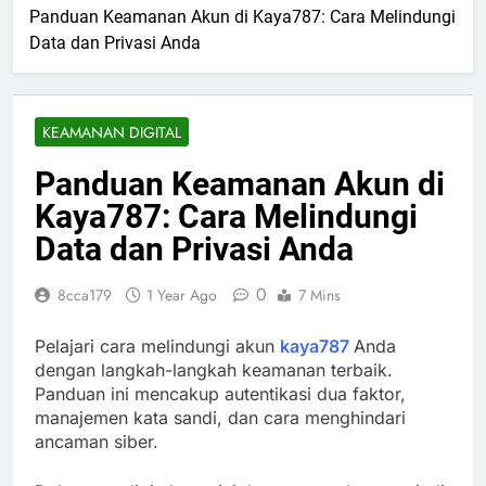
Panduan Keamanan Akun di Kaya787: Cara Melindungi
Data dan Privasi Anda
KEAMANAN DIGITAL
Panduan Keamanan Akun di
Kaya787: Cara Melindungi
Data dan Privasi Anda
0
8cca179
1 Year Ago
7 Mins
Pelajari cara melindungi akun
kaya787
Anda
dengan langkah-langkah keamanan terbaik.
Panduan ini mencakup autentikasi dua faktor,
manajemen kata sandi, dan cara menghindari
ancaman siber.