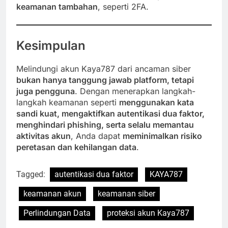
keamanan tambahan
, seperti 2FA.
Kesimpulan
Melindungi akun Kaya787 dari ancaman siber
bukan hanya tanggung jawab platform, tetapi
juga pengguna
. Dengan menerapkan langkah-
langkah keamanan seperti
menggunakan kata
sandi kuat, mengaktifkan autentikasi dua faktor,
menghindari phishing, serta selalu memantau
aktivitas akun
, Anda dapat
meminimalkan risiko
peretasan dan kehilangan data
.
Tagged:
autentikasi dua faktor
KAYA787
keamanan akun
keamanan siber
Perlindungan Data
proteksi akun Kaya787