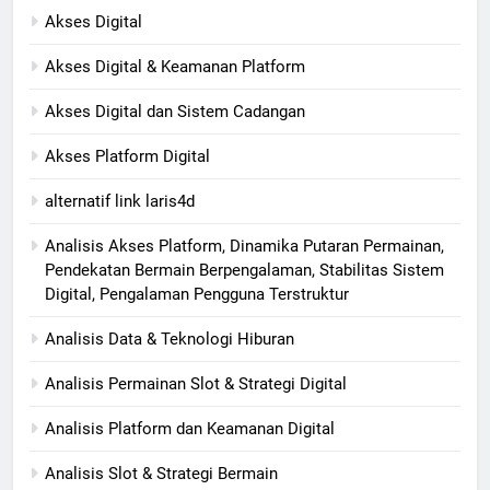
Akses Digital
Akses Digital & Keamanan Platform
Akses Digital dan Sistem Cadangan
Akses Platform Digital
alternatif link laris4d
Analisis Akses Platform, Dinamika Putaran Permainan,
Pendekatan Bermain Berpengalaman, Stabilitas Sistem
Digital, Pengalaman Pengguna Terstruktur
Analisis Data & Teknologi Hiburan
Analisis Permainan Slot & Strategi Digital
Analisis Platform dan Keamanan Digital
Analisis Slot & Strategi Bermain