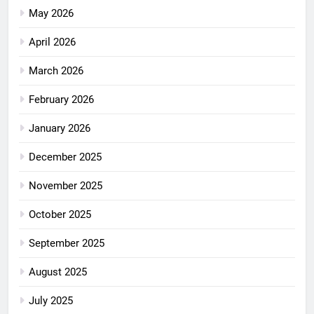
May 2026
April 2026
March 2026
February 2026
January 2026
December 2025
November 2025
October 2025
September 2025
August 2025
July 2025