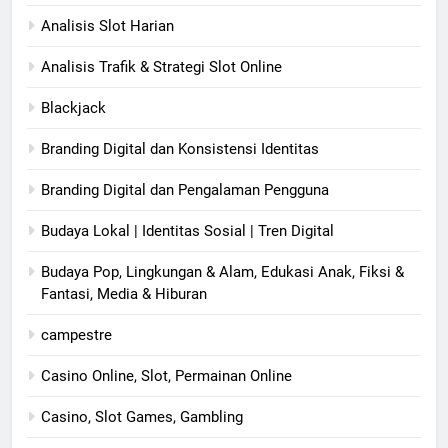
Analisis Slot Harian
Analisis Trafik & Strategi Slot Online
Blackjack
Branding Digital dan Konsistensi Identitas
Branding Digital dan Pengalaman Pengguna
Budaya Lokal | Identitas Sosial | Tren Digital
Budaya Pop, Lingkungan & Alam, Edukasi Anak, Fiksi &
Fantasi, Media & Hiburan
campestre
Casino Online, Slot, Permainan Online
Casino, Slot Games, Gambling