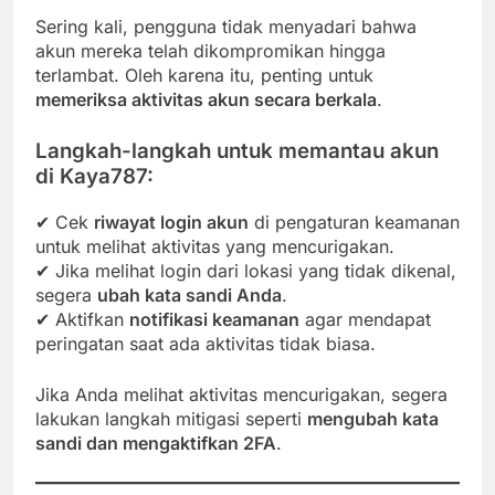
Sering kali, pengguna tidak menyadari bahwa
akun mereka telah dikompromikan hingga
terlambat. Oleh karena itu, penting untuk
memeriksa aktivitas akun secara berkala
.
Langkah-langkah untuk memantau akun
di Kaya787:
✔ Cek
riwayat login akun
di pengaturan keamanan
untuk melihat aktivitas yang mencurigakan.
✔ Jika melihat login dari lokasi yang tidak dikenal,
segera
ubah kata sandi Anda
.
✔ Aktifkan
notifikasi keamanan
agar mendapat
peringatan saat ada aktivitas tidak biasa.
Jika Anda melihat aktivitas mencurigakan, segera
lakukan langkah mitigasi seperti
mengubah kata
sandi dan mengaktifkan 2FA
.