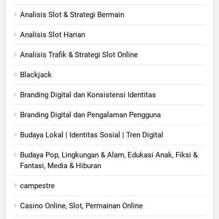
Analisis Slot & Strategi Bermain
Analisis Slot Harian
Analisis Trafik & Strategi Slot Online
Blackjack
Branding Digital dan Konsistensi Identitas
Branding Digital dan Pengalaman Pengguna
Budaya Lokal | Identitas Sosial | Tren Digital
Budaya Pop, Lingkungan & Alam, Edukasi Anak, Fiksi &
Fantasi, Media & Hiburan
campestre
Casino Online, Slot, Permainan Online