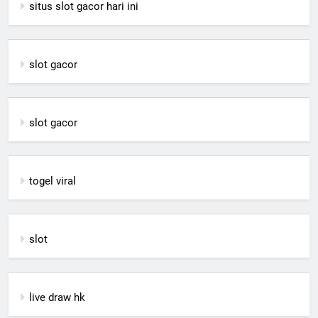
situs slot gacor hari ini
slot gacor
slot gacor
togel viral
slot
live draw hk