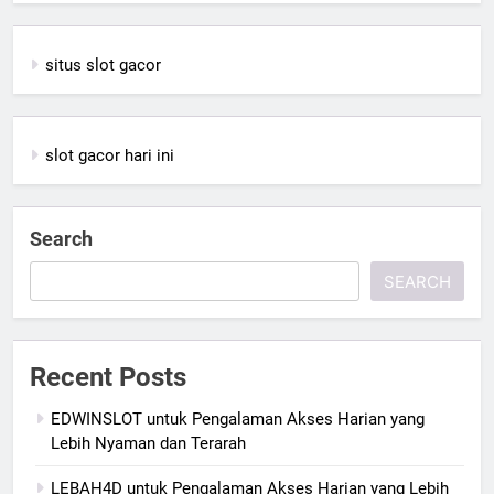
situs slot gacor
slot gacor hari ini
Search
SEARCH
Recent Posts
EDWINSLOT untuk Pengalaman Akses Harian yang
Lebih Nyaman dan Terarah
LEBAH4D untuk Pengalaman Akses Harian yang Lebih