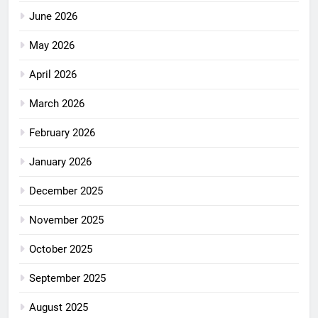
June 2026
May 2026
April 2026
March 2026
February 2026
January 2026
December 2025
November 2025
October 2025
September 2025
August 2025