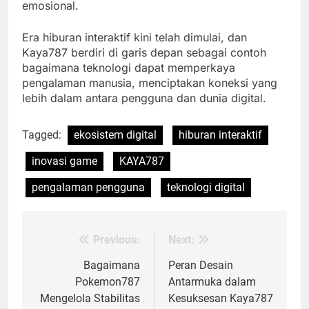
emosional.
Era hiburan interaktif kini telah dimulai, dan
Kaya787 berdiri di garis depan sebagai contoh
bagaimana teknologi dapat memperkaya
pengalaman manusia, menciptakan koneksi yang
lebih dalam antara pengguna dan dunia digital.
Tagged:
ekosistem digital
hiburan interaktif
inovasi game
KAYA787
pengalaman pengguna
teknologi digital
Previous:
Next:
Post
navigation
Bagaimana
Peran Desain
Pokemon787
Antarmuka dalam
Mengelola Stabilitas
Kesuksesan Kaya787