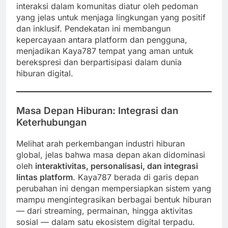
interaksi dalam komunitas diatur oleh pedoman
yang jelas untuk menjaga lingkungan yang positif
dan inklusif. Pendekatan ini membangun
kepercayaan antara platform dan pengguna,
menjadikan Kaya787 tempat yang aman untuk
berekspresi dan berpartisipasi dalam dunia
hiburan digital.
Masa Depan Hiburan: Integrasi dan
Keterhubungan
Melihat arah perkembangan industri hiburan
global, jelas bahwa masa depan akan didominasi
oleh
interaktivitas, personalisasi, dan integrasi
lintas platform
. Kaya787 berada di garis depan
perubahan ini dengan mempersiapkan sistem yang
mampu mengintegrasikan berbagai bentuk hiburan
— dari streaming, permainan, hingga aktivitas
sosial — dalam satu ekosistem digital terpadu.