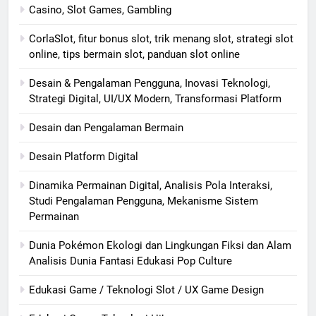
Casino, Slot Games, Gambling
CorlaSlot, fitur bonus slot, trik menang slot, strategi slot
online, tips bermain slot, panduan slot online
Desain & Pengalaman Pengguna, Inovasi Teknologi,
Strategi Digital, UI/UX Modern, Transformasi Platform
Desain dan Pengalaman Bermain
Desain Platform Digital
Dinamika Permainan Digital, Analisis Pola Interaksi,
Studi Pengalaman Pengguna, Mekanisme Sistem
Permainan
Dunia Pokémon Ekologi dan Lingkungan Fiksi dan Alam
Analisis Dunia Fantasi Edukasi Pop Culture
Edukasi Game / Teknologi Slot / UX Game Design