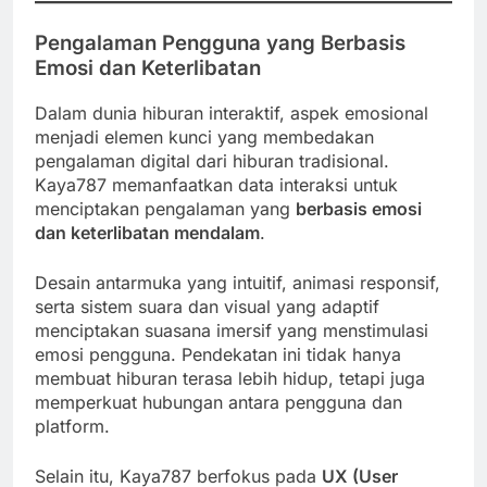
Pengalaman Pengguna yang Berbasis
Emosi dan Keterlibatan
Dalam dunia hiburan interaktif, aspek emosional
menjadi elemen kunci yang membedakan
pengalaman digital dari hiburan tradisional.
Kaya787 memanfaatkan data interaksi untuk
menciptakan pengalaman yang
berbasis emosi
dan keterlibatan mendalam
.
Desain antarmuka yang intuitif, animasi responsif,
serta sistem suara dan visual yang adaptif
menciptakan suasana imersif yang menstimulasi
emosi pengguna. Pendekatan ini tidak hanya
membuat hiburan terasa lebih hidup, tetapi juga
memperkuat hubungan antara pengguna dan
platform.
Selain itu, Kaya787 berfokus pada
UX (User