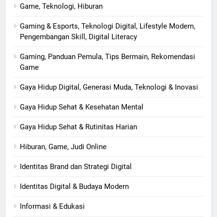
Game, Teknologi, Hiburan
Gaming & Esports, Teknologi Digital, Lifestyle Modern,
Pengembangan Skill, Digital Literacy
Gaming, Panduan Pemula, Tips Bermain, Rekomendasi
Game
Gaya Hidup Digital, Generasi Muda, Teknologi & Inovasi
Gaya Hidup Sehat & Kesehatan Mental
Gaya Hidup Sehat & Rutinitas Harian
Hiburan, Game, Judi Online
Identitas Brand dan Strategi Digital
Identitas Digital & Budaya Modern
Informasi & Edukasi