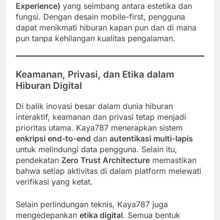
Experience)
yang seimbang antara estetika dan
fungsi. Dengan desain mobile-first, pengguna
dapat menikmati hiburan kapan pun dan di mana
pun tanpa kehilangan kualitas pengalaman.
Keamanan, Privasi, dan Etika dalam
Hiburan Digital
Di balik inovasi besar dalam dunia hiburan
interaktif, keamanan dan privasi tetap menjadi
prioritas utama. Kaya787 menerapkan sistem
enkripsi end-to-end
dan
autentikasi multi-lapis
untuk melindungi data pengguna. Selain itu,
pendekatan
Zero Trust Architecture
memastikan
bahwa setiap aktivitas di dalam platform melewati
verifikasi yang ketat.
Selain perlindungan teknis, Kaya787 juga
mengedepankan
etika digital
. Semua bentuk