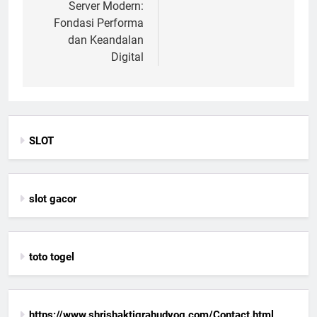
Server Modern:
Fondasi Performa
dan Keandalan
Digital
SLOT
slot gacor
toto togel
https://www.shrishaktigrahudyog.com/Contact.html