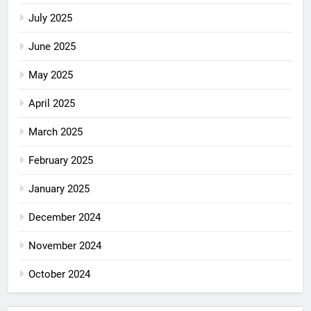
July 2025
June 2025
May 2025
April 2025
March 2025
February 2025
January 2025
December 2024
November 2024
October 2024