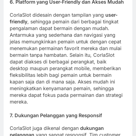
6.
Platform yang User-Friendly dan Akses Mudah
CorlaSlot didesain dengan tampilan yang
user-
friendly
, sehingga pemain dari berbagai tingkat
pengalaman dapat bermain dengan mudah.
Antarmuka yang sederhana dan navigasi yang
jelas memungkinkan pemain untuk dengan cepat
menemukan permainan favorit mereka dan mulai
bermain tanpa hambatan. Selain itu, CorlaSlot
dapat diakses di berbagai perangkat, baik
desktop maupun perangkat mobile, memberikan
fleksibilitas lebih bagi pemain untuk bermain
kapan saja dan di mana saja. Akses mudah ini
meningkatkan kenyamanan pemain, sehingga
mereka dapat fokus pada permainan dan strategi
mereka.
7.
Dukungan Pelanggan yang Responsif
CorlaSlot juga dikenal dengan
dukungan
pelanggan
yang sangat responsif. Tim customer