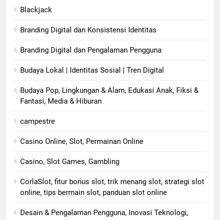
Blackjack
Branding Digital dan Konsistensi Identitas
Branding Digital dan Pengalaman Pengguna
Budaya Lokal | Identitas Sosial | Tren Digital
Budaya Pop, Lingkungan & Alam, Edukasi Anak, Fiksi &
Fantasi, Media & Hiburan
campestre
Casino Online, Slot, Permainan Online
Casino, Slot Games, Gambling
CorlaSlot, fitur bonus slot, trik menang slot, strategi slot
online, tips bermain slot, panduan slot online
Desain & Pengalaman Pengguna, Inovasi Teknologi,