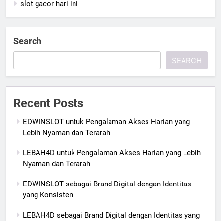
slot gacor hari ini
Search
SEARCH
Recent Posts
EDWINSLOT untuk Pengalaman Akses Harian yang
Lebih Nyaman dan Terarah
LEBAH4D untuk Pengalaman Akses Harian yang Lebih
Nyaman dan Terarah
EDWINSLOT sebagai Brand Digital dengan Identitas
yang Konsisten
LEBAH4D sebagai Brand Digital dengan Identitas yang