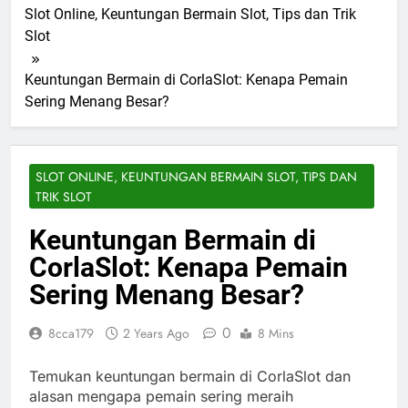
Slot Online, Keuntungan Bermain Slot, Tips dan Trik
Slot
Keuntungan Bermain di CorlaSlot: Kenapa Pemain
Sering Menang Besar?
SLOT ONLINE, KEUNTUNGAN BERMAIN SLOT, TIPS DAN
TRIK SLOT
Keuntungan Bermain di
CorlaSlot: Kenapa Pemain
Sering Menang Besar?
0
8cca179
2 Years Ago
8 Mins
Temukan keuntungan bermain di CorlaSlot dan
alasan mengapa pemain sering meraih