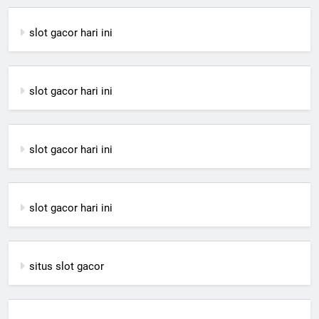
slot gacor hari ini
slot gacor hari ini
slot gacor hari ini
slot gacor hari ini
situs slot gacor