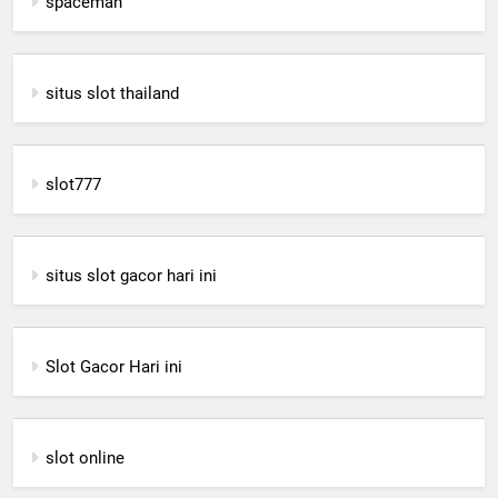
spaceman
situs slot thailand
slot777
situs slot gacor hari ini
Slot Gacor Hari ini
slot online