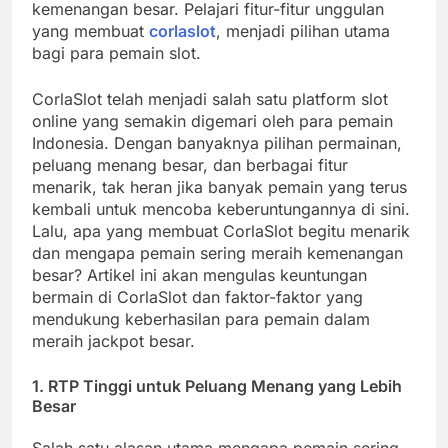
kemenangan besar. Pelajari fitur-fitur unggulan
yang membuat
corlaslot
, menjadi pilihan utama
bagi para pemain slot.
CorlaSlot telah menjadi salah satu platform slot
online yang semakin digemari oleh para pemain
Indonesia. Dengan banyaknya pilihan permainan,
peluang menang besar, dan berbagai fitur
menarik, tak heran jika banyak pemain yang terus
kembali untuk mencoba keberuntungannya di sini.
Lalu, apa yang membuat CorlaSlot begitu menarik
dan mengapa pemain sering meraih kemenangan
besar? Artikel ini akan mengulas keuntungan
bermain di CorlaSlot dan faktor-faktor yang
mendukung keberhasilan para pemain dalam
meraih jackpot besar.
1.
RTP Tinggi untuk Peluang Menang yang Lebih
Besar