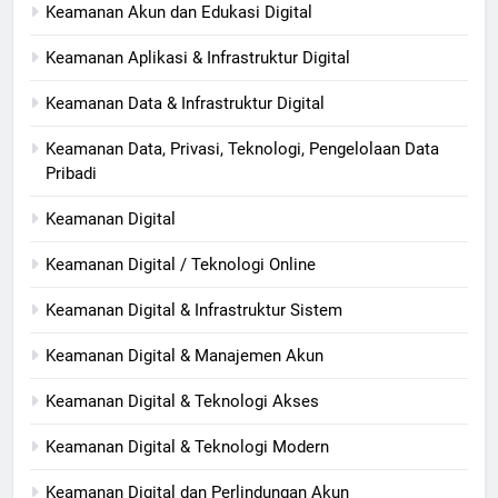
Keamanan Akun dan Edukasi Digital
Keamanan Aplikasi & Infrastruktur Digital
Keamanan Data & Infrastruktur Digital
Keamanan Data, Privasi, Teknologi, Pengelolaan Data
Pribadi
Keamanan Digital
Keamanan Digital / Teknologi Online
Keamanan Digital & Infrastruktur Sistem
Keamanan Digital & Manajemen Akun
Keamanan Digital & Teknologi Akses
Keamanan Digital & Teknologi Modern
Keamanan Digital dan Perlindungan Akun