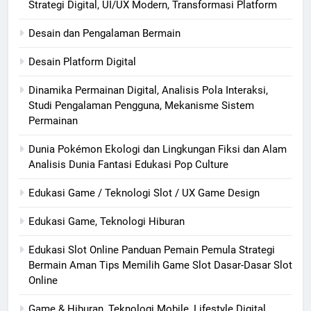
Strategi Digital, UI/UX Modern, Transformasi Platform
Desain dan Pengalaman Bermain
Desain Platform Digital
Dinamika Permainan Digital, Analisis Pola Interaksi,
Studi Pengalaman Pengguna, Mekanisme Sistem
Permainan
Dunia Pokémon Ekologi dan Lingkungan Fiksi dan Alam
Analisis Dunia Fantasi Edukasi Pop Culture
Edukasi Game / Teknologi Slot / UX Game Design
Edukasi Game, Teknologi Hiburan
Edukasi Slot Online Panduan Pemain Pemula Strategi
Bermain Aman Tips Memilih Game Slot Dasar-Dasar Slot
Online
Game & Hiburan, Teknologi Mobile, Lifestyle Digital,