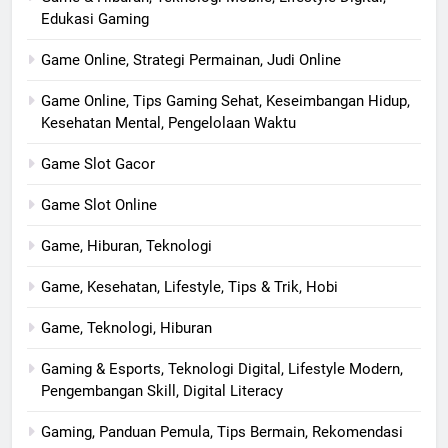
Edukasi Gaming
Game Online, Strategi Permainan, Judi Online
Game Online, Tips Gaming Sehat, Keseimbangan Hidup,
Kesehatan Mental, Pengelolaan Waktu
Game Slot Gacor
Game Slot Online
Game, Hiburan, Teknologi
Game, Kesehatan, Lifestyle, Tips & Trik, Hobi
Game, Teknologi, Hiburan
Gaming & Esports, Teknologi Digital, Lifestyle Modern,
Pengembangan Skill, Digital Literacy
Gaming, Panduan Pemula, Tips Bermain, Rekomendasi