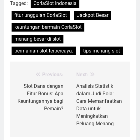
Tagged:
CorlaSlot Indonesia
fitur unggulan CorlaSlot
Jackpot Besar
keuntungan bermain CorlaSlot
menang besar di slot
permainan slot terpercaya.
tips menang slot
Previous:
Next:
Post
navigation
Slot Dana dengan
Analisis Statistik
Fitur Bonus: Apa
dalam Judi Bola:
Keuntungannya bagi
Cara Memanfaatkan
Pemain?
Data untuk
Meningkatkan
Peluang Menang