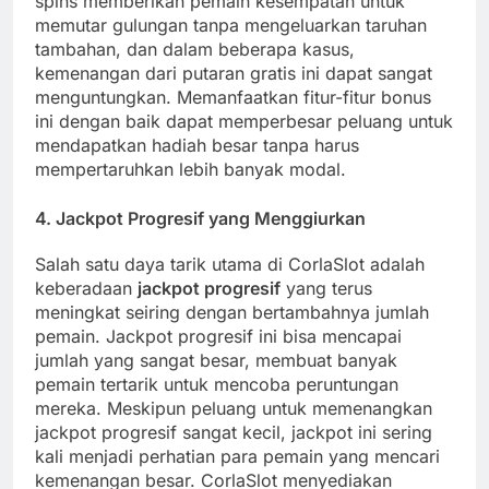
spins memberikan pemain kesempatan untuk
memutar gulungan tanpa mengeluarkan taruhan
tambahan, dan dalam beberapa kasus,
kemenangan dari putaran gratis ini dapat sangat
menguntungkan. Memanfaatkan fitur-fitur bonus
ini dengan baik dapat memperbesar peluang untuk
mendapatkan hadiah besar tanpa harus
mempertaruhkan lebih banyak modal.
4.
Jackpot Progresif yang Menggiurkan
Salah satu daya tarik utama di CorlaSlot adalah
keberadaan
jackpot progresif
yang terus
meningkat seiring dengan bertambahnya jumlah
pemain. Jackpot progresif ini bisa mencapai
jumlah yang sangat besar, membuat banyak
pemain tertarik untuk mencoba peruntungan
mereka. Meskipun peluang untuk memenangkan
jackpot progresif sangat kecil, jackpot ini sering
kali menjadi perhatian para pemain yang mencari
kemenangan besar. CorlaSlot menyediakan