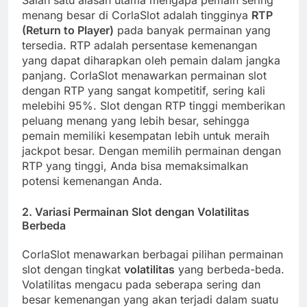
Salah satu alasan utama mengapa pemain sering
menang besar di CorlaSlot adalah tingginya
RTP
(Return to Player)
pada banyak permainan yang
tersedia. RTP adalah persentase kemenangan
yang dapat diharapkan oleh pemain dalam jangka
panjang. CorlaSlot menawarkan permainan slot
dengan RTP yang sangat kompetitif, sering kali
melebihi 95%. Slot dengan RTP tinggi memberikan
peluang menang yang lebih besar, sehingga
pemain memiliki kesempatan lebih untuk meraih
jackpot besar. Dengan memilih permainan dengan
RTP yang tinggi, Anda bisa memaksimalkan
potensi kemenangan Anda.
2.
Variasi Permainan Slot dengan Volatilitas
Berbeda
CorlaSlot menawarkan berbagai pilihan permainan
slot dengan tingkat
volatilitas
yang berbeda-beda.
Volatilitas mengacu pada seberapa sering dan
besar kemenangan yang akan terjadi dalam suatu