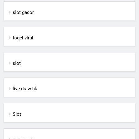
slot gacor
togel viral
slot
live draw hk
Slot