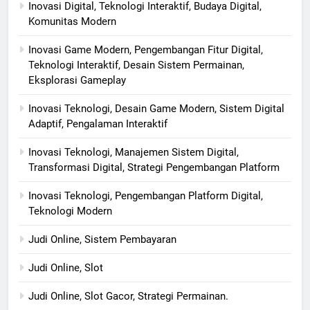
Inovasi Digital, Teknologi Interaktif, Budaya Digital,
Komunitas Modern
Inovasi Game Modern, Pengembangan Fitur Digital,
Teknologi Interaktif, Desain Sistem Permainan,
Eksplorasi Gameplay
Inovasi Teknologi, Desain Game Modern, Sistem Digital
Adaptif, Pengalaman Interaktif
Inovasi Teknologi, Manajemen Sistem Digital,
Transformasi Digital, Strategi Pengembangan Platform
Inovasi Teknologi, Pengembangan Platform Digital,
Teknologi Modern
Judi Online, Sistem Pembayaran
Judi Online, Slot
Judi Online, Slot Gacor, Strategi Permainan.