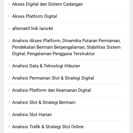
Akses Digital dan Sistem Cadangan
Akses Platform Digital
alternatif link laris4d
Analisis Akses Platform, Dinamika Putaran Permainan,
Pendekatan Bermain Berpengalaman, Stabilitas Sistem
Digital, Pengalaman Pengguna Terstruktur
Analisis Data & Teknologi Hiburan
Analisis Permainan Slot & Strategi Digital
Analisis Platform dan Keamanan Digital
Analisis Slot & Strategi Bermain
Analisis Slot Harian
Analisis Trafik & Strategi Slot Online