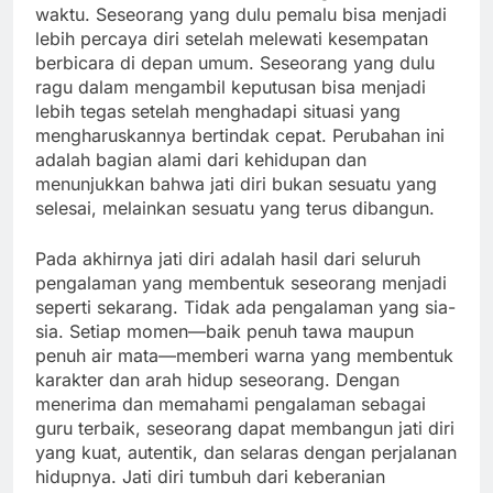
waktu. Seseorang yang dulu pemalu bisa menjadi
lebih percaya diri setelah melewati kesempatan
berbicara di depan umum. Seseorang yang dulu
ragu dalam mengambil keputusan bisa menjadi
lebih tegas setelah menghadapi situasi yang
mengharuskannya bertindak cepat. Perubahan ini
adalah bagian alami dari kehidupan dan
menunjukkan bahwa jati diri bukan sesuatu yang
selesai, melainkan sesuatu yang terus dibangun.
Pada akhirnya jati diri adalah hasil dari seluruh
pengalaman yang membentuk seseorang menjadi
seperti sekarang. Tidak ada pengalaman yang sia-
sia. Setiap momen—baik penuh tawa maupun
penuh air mata—memberi warna yang membentuk
karakter dan arah hidup seseorang. Dengan
menerima dan memahami pengalaman sebagai
guru terbaik, seseorang dapat membangun jati diri
yang kuat, autentik, dan selaras dengan perjalanan
hidupnya. Jati diri tumbuh dari keberanian