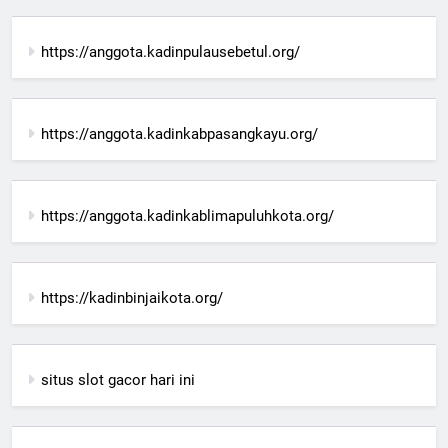
https://anggota.kadinpulausebetul.org/
https://anggota.kadinkabpasangkayu.org/
https://anggota.kadinkablimapuluhkota.org/
https://kadinbinjaikota.org/
situs slot gacor hari ini