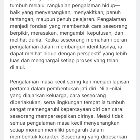
tumbuh melalui rangkaian pengalaman hidup—
baik yang menyenangkan, menyakitkan, penuh
tantangan, maupun penuh pelajaran. Pengalaman
menjadi fondasi yang membentuk cara seseorang
berpikir, merasakan, mengambil keputusan, dan
melihat dunia. Ketika seseorang memahami peran
pengalaman dalam membangun identitasnya, ia
dapat melihat hidup dengan perspektif yang lebih
luas dan menghargai setiap proses yang telah
dilalui.
Pengalaman masa kecil sering kali menjadi lapisan
pertama dalam pembentukan jati diri. Nilai-nilai
yang diajarkan keluarga, cara seseorang
diperlakukan, serta lingkungan tempat ia tumbuh
sangat memengaruhi kepercayaan diri dan cara
seseorang mempersepsikan dirinya. Meski tidak
semua pengalaman masa kecil menyenangkan,
setiap momen memiliki pengaruh dalam
membentuk karakter. Seseorang yang dibesarkan