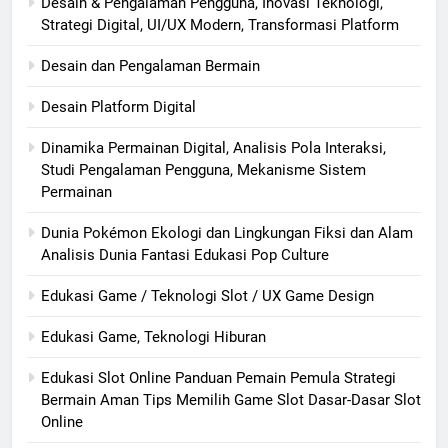
Desain & Pengalaman Pengguna, Inovasi Teknologi,
Strategi Digital, UI/UX Modern, Transformasi Platform
Desain dan Pengalaman Bermain
Desain Platform Digital
Dinamika Permainan Digital, Analisis Pola Interaksi,
Studi Pengalaman Pengguna, Mekanisme Sistem
Permainan
Dunia Pokémon Ekologi dan Lingkungan Fiksi dan Alam
Analisis Dunia Fantasi Edukasi Pop Culture
Edukasi Game / Teknologi Slot / UX Game Design
Edukasi Game, Teknologi Hiburan
Edukasi Slot Online Panduan Pemain Pemula Strategi
Bermain Aman Tips Memilih Game Slot Dasar-Dasar Slot
Online