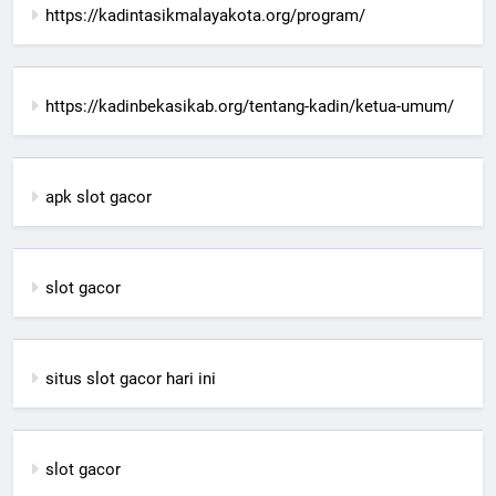
https://kadintasikmalayakota.org/program/
https://kadinbekasikab.org/tentang-kadin/ketua-umum/
apk slot gacor
slot gacor
situs slot gacor hari ini
slot gacor