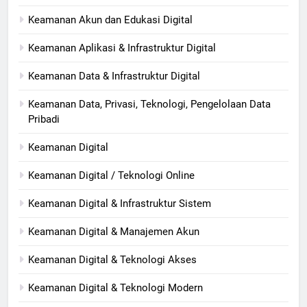
Keamanan Akun dan Edukasi Digital
Keamanan Aplikasi & Infrastruktur Digital
Keamanan Data & Infrastruktur Digital
Keamanan Data, Privasi, Teknologi, Pengelolaan Data
Pribadi
Keamanan Digital
Keamanan Digital / Teknologi Online
Keamanan Digital & Infrastruktur Sistem
Keamanan Digital & Manajemen Akun
Keamanan Digital & Teknologi Akses
Keamanan Digital & Teknologi Modern