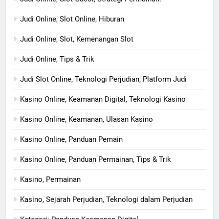
Judi Online, Slot Online, Hiburan
Judi Online, Slot, Kemenangan Slot
Judi Online, Tips & Trik
Judi Slot Online, Teknologi Perjudian, Platform Judi
Kasino Online, Keamanan Digital, Teknologi Kasino
Kasino Online, Keamanan, Ulasan Kasino
Kasino Online, Panduan Pemain
Kasino Online, Panduan Permainan, Tips & Trik
Kasino, Permainan
Kasino, Sejarah Perjudian, Teknologi dalam Perjudian