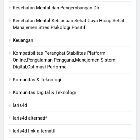
Kesehatan Mental dan Pengembangan Diri
Kesehatan Mental Kebiasaan Sehat Gaya Hidup Sehat
Manajemen Stres Psikologi Positif
Keuangan
Kompatibilitas Perangkat,Stabilitas Platform
Online,Pengalaman Pengguna,Manajemen Sistem
Digital,Optimasi Performa
Komunitas & Teknologi
Komunitas Digital & Teknologi
laris4d
laris4d alternatif
laris4d link alternatif