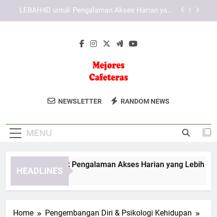
Skip
EDWINSLOT sebagai Brand Digital dengan
to
Identitas yang Konsisten
content
LEBAH4D sebagai Brand Digital dengan Identitas
yang Konsisten
EDWINSLOT untuk Pengalaman Akses Harian
yang Lebih Nyaman dan Terarah
LEBAH4D untuk Pengalaman Akses Harian yang
Lebih Nyaman dan Terarah
Mejores
Temukan Mesin Kopi Terbaik Dengan
EDWINSLOT sebagai Brand Digital dengan
NEWSLETTER
RANDOM NEWS
Identitas yang Konsisten
Cafeteras
Panduan Dan Ulasan Dari Mejores
LEBAH4D sebagai Brand Digital dengan Identitas
Cafeteras. Pilihan Terbaik Untuk Para
yang Konsisten
MENU
Pencinta Kopi.
WINSLOT untuk Pengalaman Akses Harian yang Lebih Nyama
HEADLINES
Weeks Ago
Home
Pengembangan Diri & Psikologi Kehidupan