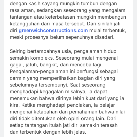
dengan kasih sayang mungkin tumbuh dengan
rasa aman, sedangkan seseorang yang mengalami
tantangan atau keterbatasan mungkin membangun
ketangguhan dari masa tersebut. Dari sinilah jati
diri
greenwichconstructions.com
mulai terbentuk,
meski prosesnya belum sepenuhnya disadari.
Seiring bertambahnya usia, pengalaman hidup
semakin kompleks. Seseorang mulai mengenal
gagal, jatuh, bangkit, dan mencoba lagi.
Pengalaman-pengalaman ini berfungsi sebagai
cermin yang memperlihatkan bagian diri yang
sebelumnya tersembunyi. Saat seseorang
menghadapi kegagalan misalnya, ia dapat
menemukan bahwa dirinya lebih kuat dari yang ia
kira. Ketika menghadapi penolakan, ia belajar
mengenai ketabahan dan pemahaman bahwa nilai
diri tidak ditentukan oleh opini orang lain. Dari
setiap tantangan itulah jati diri semakin terasah
dan terbentuk dengan lebih jelas.