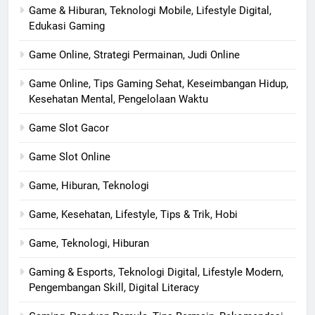
Game & Hiburan, Teknologi Mobile, Lifestyle Digital,
Edukasi Gaming
Game Online, Strategi Permainan, Judi Online
Game Online, Tips Gaming Sehat, Keseimbangan Hidup,
Kesehatan Mental, Pengelolaan Waktu
Game Slot Gacor
Game Slot Online
Game, Hiburan, Teknologi
Game, Kesehatan, Lifestyle, Tips & Trik, Hobi
Game, Teknologi, Hiburan
Gaming & Esports, Teknologi Digital, Lifestyle Modern,
Pengembangan Skill, Digital Literacy