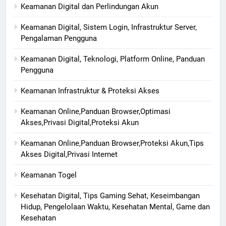
Keamanan Digital dan Perlindungan Akun
Keamanan Digital, Sistem Login, Infrastruktur Server,
Pengalaman Pengguna
Keamanan Digital, Teknologi, Platform Online, Panduan
Pengguna
Keamanan Infrastruktur & Proteksi Akses
Keamanan Online,Panduan Browser,Optimasi
Akses,Privasi Digital,Proteksi Akun
Keamanan Online,Panduan Browser,Proteksi Akun,Tips
Akses Digital,Privasi Internet
Keamanan Togel
Kesehatan Digital, Tips Gaming Sehat, Keseimbangan
Hidup, Pengelolaan Waktu, Kesehatan Mental, Game dan
Kesehatan