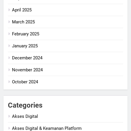
April 2025
March 2025
February 2025
January 2025
December 2024
November 2024
October 2024
Categories
Akses Digital
Akses Digital & Keamanan Platform