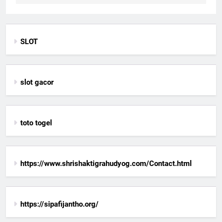
SLOT
slot gacor
toto togel
https://www.shrishaktigrahudyog.com/Contact.html
https://sipafijantho.org/