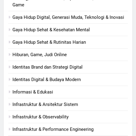
Game
Gaya Hidup Digital, Generasi Muda, Teknologi & Inovasi
Gaya Hidup Sehat & Kesehatan Mental
Gaya Hidup Sehat & Rutinitas Harian
Hiburan, Game, Judi Online
Identitas Brand dan Strategi Digital
Identitas Digital & Budaya Modern
Informasi & Edukasi
Infrastruktur & Arsitektur Sistem
Infrastruktur & Observability
Infrastruktur & Performance Engineering