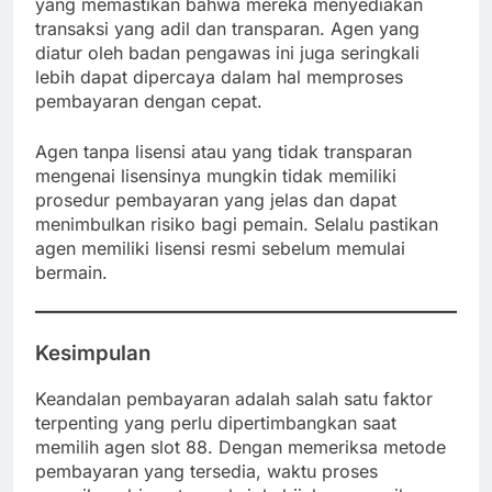
yang memastikan bahwa mereka menyediakan
transaksi yang adil dan transparan. Agen yang
diatur oleh badan pengawas ini juga seringkali
lebih dapat dipercaya dalam hal memproses
pembayaran dengan cepat.
Agen tanpa lisensi atau yang tidak transparan
mengenai lisensinya mungkin tidak memiliki
prosedur pembayaran yang jelas dan dapat
menimbulkan risiko bagi pemain. Selalu pastikan
agen memiliki lisensi resmi sebelum memulai
bermain.
Kesimpulan
Keandalan pembayaran adalah salah satu faktor
terpenting yang perlu dipertimbangkan saat
memilih agen slot 88. Dengan memeriksa metode
pembayaran yang tersedia, waktu proses