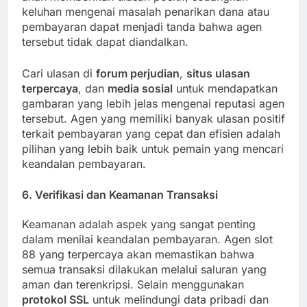
keluhan mengenai masalah penarikan dana atau
pembayaran dapat menjadi tanda bahwa agen
tersebut tidak dapat diandalkan.
Cari ulasan di
forum perjudian
,
situs ulasan
terpercaya
, dan
media sosial
untuk mendapatkan
gambaran yang lebih jelas mengenai reputasi agen
tersebut. Agen yang memiliki banyak ulasan positif
terkait pembayaran yang cepat dan efisien adalah
pilihan yang lebih baik untuk pemain yang mencari
keandalan pembayaran.
6. Verifikasi dan Keamanan Transaksi
Keamanan adalah aspek yang sangat penting
dalam menilai keandalan pembayaran. Agen slot
88 yang terpercaya akan memastikan bahwa
semua transaksi dilakukan melalui saluran yang
aman dan terenkripsi. Selain menggunakan
protokol SSL
untuk melindungi data pribadi dan