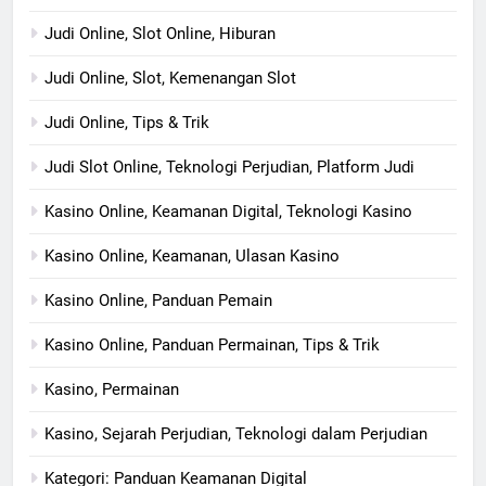
Judi Online, Slot Online, Hiburan
Judi Online, Slot, Kemenangan Slot
Judi Online, Tips & Trik
Judi Slot Online, Teknologi Perjudian, Platform Judi
Kasino Online, Keamanan Digital, Teknologi Kasino
Kasino Online, Keamanan, Ulasan Kasino
Kasino Online, Panduan Pemain
Kasino Online, Panduan Permainan, Tips & Trik
Kasino, Permainan
Kasino, Sejarah Perjudian, Teknologi dalam Perjudian
Kategori: Panduan Keamanan Digital