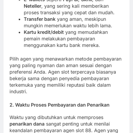
Neteller
, yang sering kali memberikan
proses transaksi yang cepat dan mudah.
Transfer bank
yang aman, meskipun
mungkin memerlukan waktu lebih lama.
Kartu kredit/debit
yang memudahkan
pemain melakukan pembayaran
menggunakan kartu bank mereka.
Pilih agen yang menawarkan metode pembayaran
yang paling nyaman dan aman sesuai dengan
preferensi Anda. Agen slot terpercaya biasanya
bekerja sama dengan penyedia pembayaran
terkemuka yang memiliki reputasi baik dalam
industri.
2. Waktu Proses Pembayaran dan Penarikan
Waktu yang dibutuhkan untuk memproses
penarikan dana
sangat penting untuk menilai
keandalan pembayaran agen slot 88. Agen yang