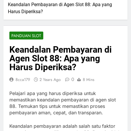
Keandalan Pembayaran di Agen Slot 88: Apa yang
Harus Diperiksa?
PANDUAN SLOT
Keandalan Pembayaran di
Agen Slot 88: Apa yang
Harus Diperiksa?
0
8cca179
2 Years Ago
8 Mins
Pelajari apa yang harus diperiksa untuk
memastikan keandalan pembayaran di agen slot
88. Temukan tips untuk memastikan proses
pembayaran aman, cepat, dan transparan.
Keandalan pembayaran adalah salah satu faktor