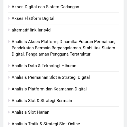
Akses Digital dan Sistem Cadangan
Akses Platform Digital
alternatif link laris4d
Analisis Akses Platform, Dinamika Putaran Permainan,
Pendekatan Bermain Berpengalaman, Stabilitas Sistem
Digital, Pengalaman Pengguna Terstruktur
Analisis Data & Teknologi Hiburan
Analisis Permainan Slot & Strategi Digital
Analisis Platform dan Keamanan Digital
Analisis Slot & Strategi Bermain
Analisis Slot Harian
Analisis Trafik & Strategi Slot Online