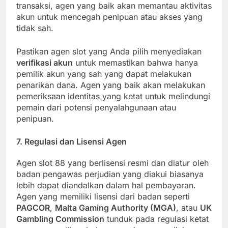
transaksi, agen yang baik akan memantau aktivitas
akun untuk mencegah penipuan atau akses yang
tidak sah.
Pastikan agen slot yang Anda pilih menyediakan
verifikasi akun
untuk memastikan bahwa hanya
pemilik akun yang sah yang dapat melakukan
penarikan dana. Agen yang baik akan melakukan
pemeriksaan identitas yang ketat untuk melindungi
pemain dari potensi penyalahgunaan atau
penipuan.
7. Regulasi dan Lisensi Agen
Agen slot 88 yang berlisensi resmi dan diatur oleh
badan pengawas perjudian yang diakui biasanya
lebih dapat diandalkan dalam hal pembayaran.
Agen yang memiliki lisensi dari badan seperti
PAGCOR
,
Malta Gaming Authority (MGA)
, atau
UK
Gambling Commission
tunduk pada regulasi ketat