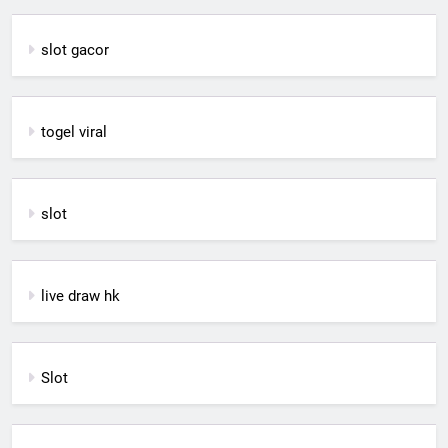
slot gacor
togel viral
slot
live draw hk
Slot