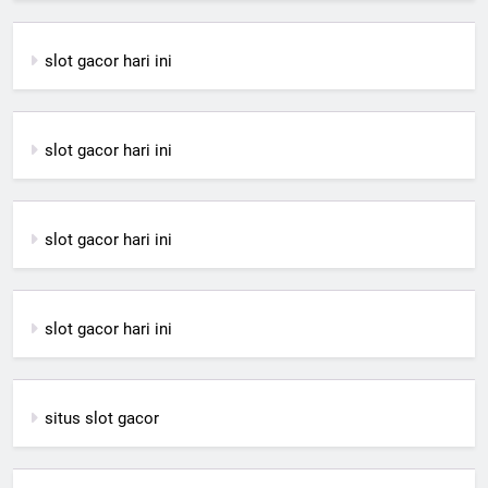
slot gacor hari ini
slot gacor hari ini
slot gacor hari ini
slot gacor hari ini
situs slot gacor