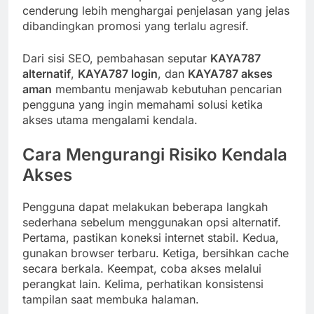
cenderung lebih menghargai penjelasan yang jelas
dibandingkan promosi yang terlalu agresif.
Dari sisi SEO, pembahasan seputar
KAYA787
alternatif
,
KAYA787 login
, dan
KAYA787 akses
aman
membantu menjawab kebutuhan pencarian
pengguna yang ingin memahami solusi ketika
akses utama mengalami kendala.
Cara Mengurangi Risiko Kendala
Akses
Pengguna dapat melakukan beberapa langkah
sederhana sebelum menggunakan opsi alternatif.
Pertama, pastikan koneksi internet stabil. Kedua,
gunakan browser terbaru. Ketiga, bersihkan cache
secara berkala. Keempat, coba akses melalui
perangkat lain. Kelima, perhatikan konsistensi
tampilan saat membuka halaman.