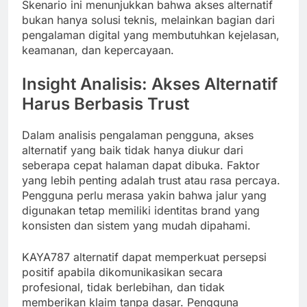
Skenario ini menunjukkan bahwa akses alternatif
bukan hanya solusi teknis, melainkan bagian dari
pengalaman digital yang membutuhkan kejelasan,
keamanan, dan kepercayaan.
Insight Analisis: Akses Alternatif
Harus Berbasis Trust
Dalam analisis pengalaman pengguna, akses
alternatif yang baik tidak hanya diukur dari
seberapa cepat halaman dapat dibuka. Faktor
yang lebih penting adalah trust atau rasa percaya.
Pengguna perlu merasa yakin bahwa jalur yang
digunakan tetap memiliki identitas brand yang
konsisten dan sistem yang mudah dipahami.
KAYA787 alternatif dapat memperkuat persepsi
positif apabila dikomunikasikan secara
profesional, tidak berlebihan, dan tidak
memberikan klaim tanpa dasar. Pengguna