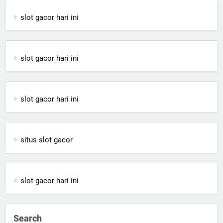
slot gacor hari ini
slot gacor hari ini
slot gacor hari ini
situs slot gacor
slot gacor hari ini
Search