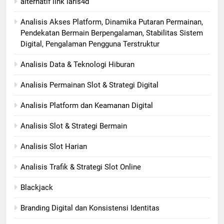
alternatif link laris4d
Analisis Akses Platform, Dinamika Putaran Permainan,
Pendekatan Bermain Berpengalaman, Stabilitas Sistem
Digital, Pengalaman Pengguna Terstruktur
Analisis Data & Teknologi Hiburan
Analisis Permainan Slot & Strategi Digital
Analisis Platform dan Keamanan Digital
Analisis Slot & Strategi Bermain
Analisis Slot Harian
Analisis Trafik & Strategi Slot Online
Blackjack
Branding Digital dan Konsistensi Identitas