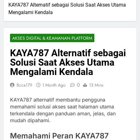
KAYA787 Alternatif sebagai Solusi Saat Akses Utama
Mengalami Kendala
AKSES DIGITAL & KEAMANAN PLATFORM
KAYA787 Alternatif sebagai
Solusi Saat Akses Utama
Mengalami Kendala
0
8cca179
1 Month Ago
13 Mins
KAYA787 alternatif membantu pengguna
memahami solusi akses saat halaman utama
terkendala dengan panduan aman, jelas, dan
mudah dipahami.
Memahami Peran KAYA787