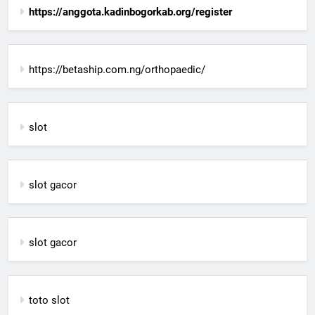
https://anggota.kadinbogorkab.org/register
https://betaship.com.ng/orthopaedic/
slot
slot gacor
slot gacor
toto slot