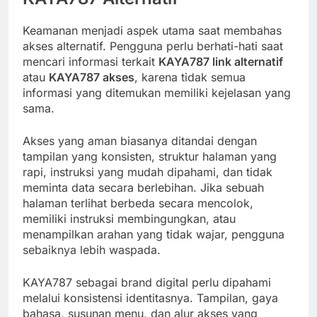
Keamanan menjadi aspek utama saat membahas
akses alternatif. Pengguna perlu berhati-hati saat
mencari informasi terkait
KAYA787 link alternatif
atau
KAYA787 akses
, karena tidak semua
informasi yang ditemukan memiliki kejelasan yang
sama.
Akses yang aman biasanya ditandai dengan
tampilan yang konsisten, struktur halaman yang
rapi, instruksi yang mudah dipahami, dan tidak
meminta data secara berlebihan. Jika sebuah
halaman terlihat berbeda secara mencolok,
memiliki instruksi membingungkan, atau
menampilkan arahan yang tidak wajar, pengguna
sebaiknya lebih waspada.
KAYA787 sebagai brand digital perlu dipahami
melalui konsistensi identitasnya. Tampilan, gaya
bahasa, susunan menu, dan alur akses yang