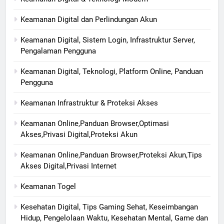
Keamanan Digital dan Perlindungan Akun
Keamanan Digital, Sistem Login, Infrastruktur Server,
Pengalaman Pengguna
Keamanan Digital, Teknologi, Platform Online, Panduan
Pengguna
Keamanan Infrastruktur & Proteksi Akses
Keamanan Online,Panduan Browser,Optimasi
Akses,Privasi Digital,Proteksi Akun
Keamanan Online,Panduan Browser,Proteksi Akun,Tips
Akses Digital,Privasi Internet
Keamanan Togel
Kesehatan Digital, Tips Gaming Sehat, Keseimbangan
Hidup, Pengelolaan Waktu, Kesehatan Mental, Game dan