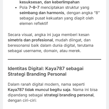
kesuksesan, dan keberlimpahan
Pola
7–8–7
menciptakan struktur yang
seimbang dan harmonis
, dengan angka “8”
sebagai pusat kekuatan yang diapit oleh
elemen reflektif
Secara visual, angka ini juga memberi kesan
simetris dan profesional
, mudah diingat, dan
beresonansi baik dalam dunia digital, terutama
sebagai username, domain, atau merek.
Identitas Digital: Kaya787 sebagai
Strategi Branding Personal
Dalam ranah digital modern, nama seperti
Kaya787 tidak muncul begitu saja
. Nama ini bisa
dipandang sebagai
strategi branding personal
,
dengan ciri-ciri: