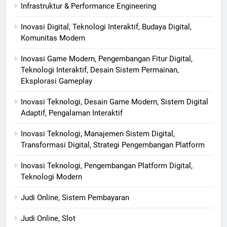
Infrastruktur & Performance Engineering
Inovasi Digital, Teknologi Interaktif, Budaya Digital,
Komunitas Modern
Inovasi Game Modern, Pengembangan Fitur Digital,
Teknologi Interaktif, Desain Sistem Permainan,
Eksplorasi Gameplay
Inovasi Teknologi, Desain Game Modern, Sistem Digital
Adaptif, Pengalaman Interaktif
Inovasi Teknologi, Manajemen Sistem Digital,
Transformasi Digital, Strategi Pengembangan Platform
Inovasi Teknologi, Pengembangan Platform Digital,
Teknologi Modern
Judi Online, Sistem Pembayaran
Judi Online, Slot