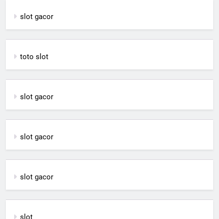
slot gacor
toto slot
slot gacor
slot gacor
slot gacor
slot