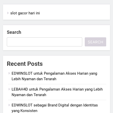
slot gacor hari ini
Search
SEARCH
Recent Posts
EDWINSLOT untuk Pengalaman Akses Harian yang
Lebih Nyaman dan Terarah
LEBAH4D untuk Pengalaman Akses Harian yang Lebih
Nyaman dan Terarah
EDWINSLOT sebagai Brand Digital dengan Identitas
yang Konsisten