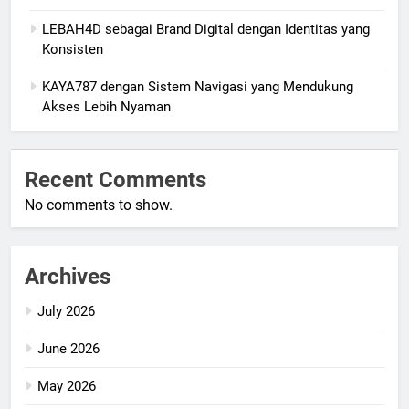
LEBAH4D sebagai Brand Digital dengan Identitas yang
Konsisten
KAYA787 dengan Sistem Navigasi yang Mendukung
Akses Lebih Nyaman
Recent Comments
No comments to show.
Archives
July 2026
June 2026
May 2026