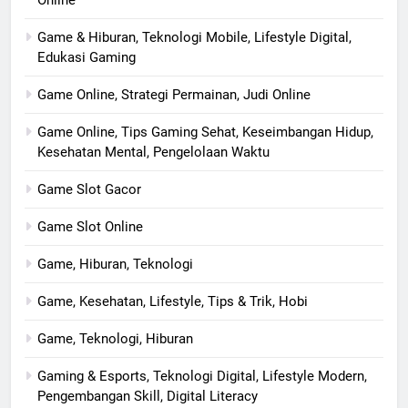
Online
Game & Hiburan, Teknologi Mobile, Lifestyle Digital,
Edukasi Gaming
Game Online, Strategi Permainan, Judi Online
Game Online, Tips Gaming Sehat, Keseimbangan Hidup,
Kesehatan Mental, Pengelolaan Waktu
Game Slot Gacor
Game Slot Online
Game, Hiburan, Teknologi
Game, Kesehatan, Lifestyle, Tips & Trik, Hobi
Game, Teknologi, Hiburan
Gaming & Esports, Teknologi Digital, Lifestyle Modern,
Pengembangan Skill, Digital Literacy