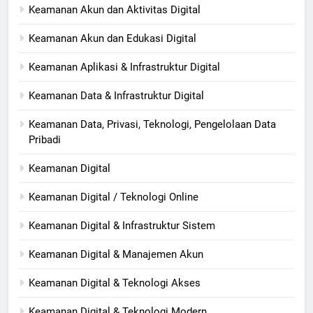
Keamanan Akun dan Aktivitas Digital
Keamanan Akun dan Edukasi Digital
Keamanan Aplikasi & Infrastruktur Digital
Keamanan Data & Infrastruktur Digital
Keamanan Data, Privasi, Teknologi, Pengelolaan Data
Pribadi
Keamanan Digital
Keamanan Digital / Teknologi Online
Keamanan Digital & Infrastruktur Sistem
Keamanan Digital & Manajemen Akun
Keamanan Digital & Teknologi Akses
Keamanan Digital & Teknologi Modern