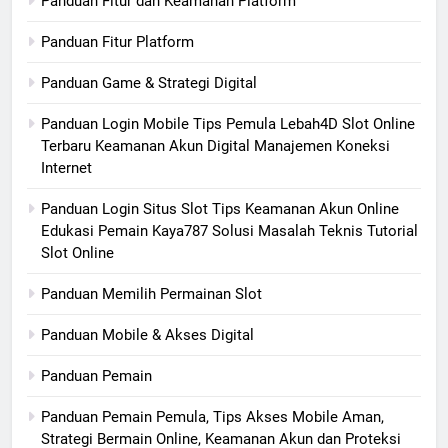
Panduan Fitur dan Keamanan Platform
Panduan Fitur Platform
Panduan Game & Strategi Digital
Panduan Login Mobile Tips Pemula Lebah4D Slot Online
Terbaru Keamanan Akun Digital Manajemen Koneksi
Internet
Panduan Login Situs Slot Tips Keamanan Akun Online
Edukasi Pemain Kaya787 Solusi Masalah Teknis Tutorial
Slot Online
Panduan Memilih Permainan Slot
Panduan Mobile & Akses Digital
Panduan Pemain
Panduan Pemain Pemula, Tips Akses Mobile Aman,
Strategi Bermain Online, Keamanan Akun dan Proteksi