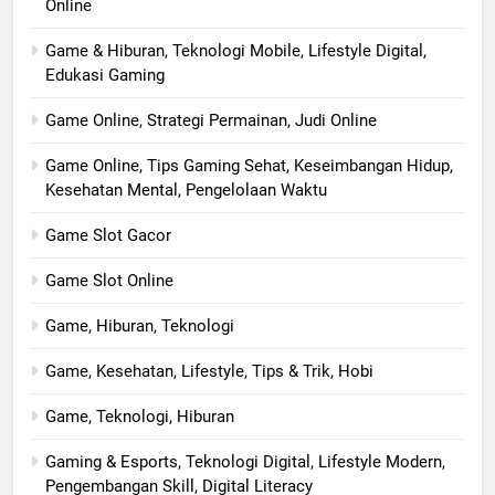
Online
Game & Hiburan, Teknologi Mobile, Lifestyle Digital,
Edukasi Gaming
Game Online, Strategi Permainan, Judi Online
Game Online, Tips Gaming Sehat, Keseimbangan Hidup,
Kesehatan Mental, Pengelolaan Waktu
Game Slot Gacor
Game Slot Online
Game, Hiburan, Teknologi
Game, Kesehatan, Lifestyle, Tips & Trik, Hobi
Game, Teknologi, Hiburan
Gaming & Esports, Teknologi Digital, Lifestyle Modern,
Pengembangan Skill, Digital Literacy