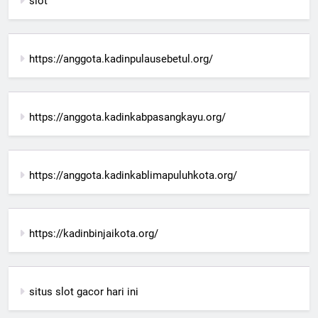
slot
https://anggota.kadinpulausebetul.org/
https://anggota.kadinkabpasangkayu.org/
https://anggota.kadinkablimapuluhkota.org/
https://kadinbinjaikota.org/
situs slot gacor hari ini