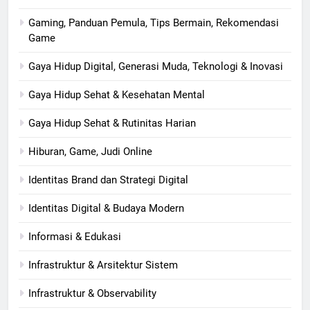
Gaming, Panduan Pemula, Tips Bermain, Rekomendasi
Game
Gaya Hidup Digital, Generasi Muda, Teknologi & Inovasi
Gaya Hidup Sehat & Kesehatan Mental
Gaya Hidup Sehat & Rutinitas Harian
Hiburan, Game, Judi Online
Identitas Brand dan Strategi Digital
Identitas Digital & Budaya Modern
Informasi & Edukasi
Infrastruktur & Arsitektur Sistem
Infrastruktur & Observability