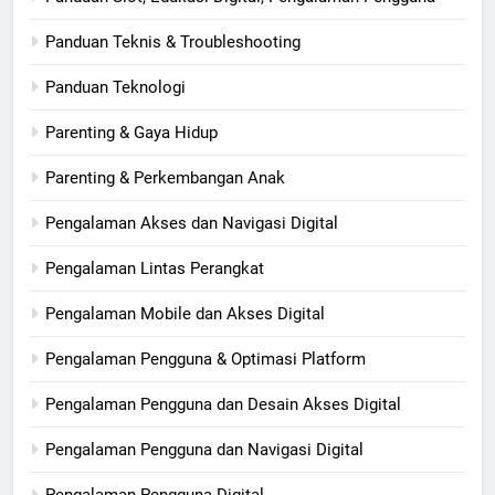
Panduan Teknis & Troubleshooting
Panduan Teknologi
Parenting & Gaya Hidup
Parenting & Perkembangan Anak
Pengalaman Akses dan Navigasi Digital
Pengalaman Lintas Perangkat
Pengalaman Mobile dan Akses Digital
Pengalaman Pengguna & Optimasi Platform
Pengalaman Pengguna dan Desain Akses Digital
Pengalaman Pengguna dan Navigasi Digital
Pengalaman Pengguna Digital