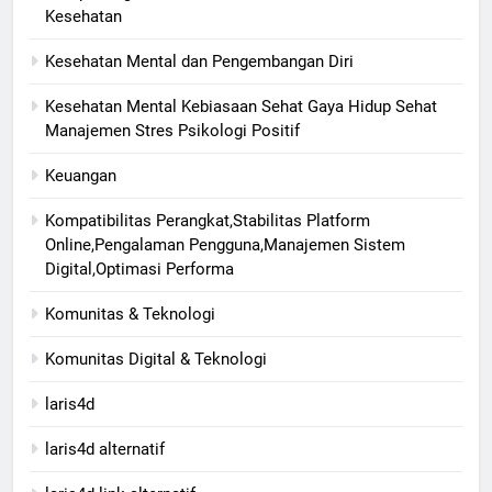
Kesehatan
Kesehatan Mental dan Pengembangan Diri
Kesehatan Mental Kebiasaan Sehat Gaya Hidup Sehat
Manajemen Stres Psikologi Positif
Keuangan
Kompatibilitas Perangkat,Stabilitas Platform
Online,Pengalaman Pengguna,Manajemen Sistem
Digital,Optimasi Performa
Komunitas & Teknologi
Komunitas Digital & Teknologi
laris4d
laris4d alternatif