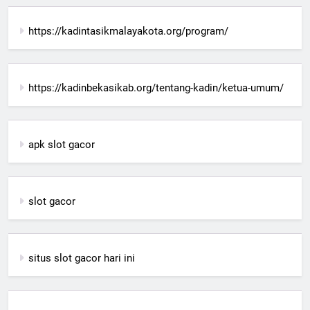
https://kadintasikmalayakota.org/program/
https://kadinbekasikab.org/tentang-kadin/ketua-umum/
apk slot gacor
slot gacor
situs slot gacor hari ini