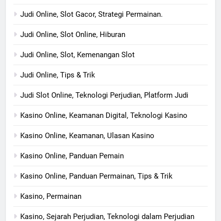
Judi Online, Slot Gacor, Strategi Permainan.
Judi Online, Slot Online, Hiburan
Judi Online, Slot, Kemenangan Slot
Judi Online, Tips & Trik
Judi Slot Online, Teknologi Perjudian, Platform Judi
Kasino Online, Keamanan Digital, Teknologi Kasino
Kasino Online, Keamanan, Ulasan Kasino
Kasino Online, Panduan Pemain
Kasino Online, Panduan Permainan, Tips & Trik
Kasino, Permainan
Kasino, Sejarah Perjudian, Teknologi dalam Perjudian