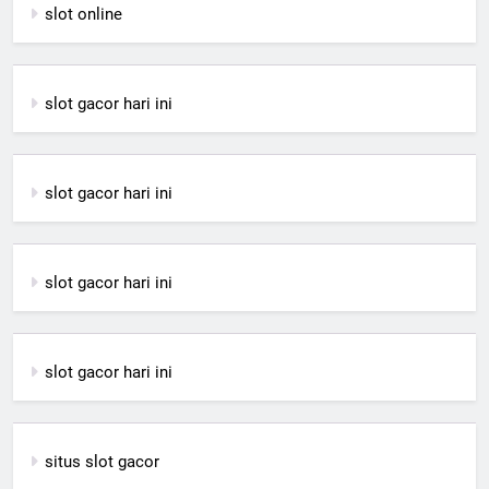
slot online
slot gacor hari ini
slot gacor hari ini
slot gacor hari ini
slot gacor hari ini
situs slot gacor