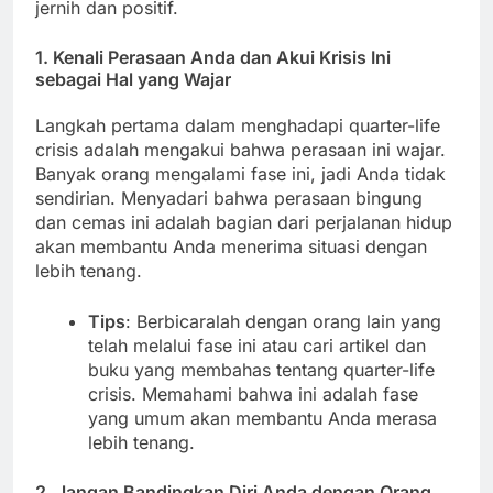
jernih dan positif.
1.
Kenali Perasaan Anda dan Akui Krisis Ini
sebagai Hal yang Wajar
Langkah pertama dalam menghadapi quarter-life
crisis adalah mengakui bahwa perasaan ini wajar.
Banyak orang mengalami fase ini, jadi Anda tidak
sendirian. Menyadari bahwa perasaan bingung
dan cemas ini adalah bagian dari perjalanan hidup
akan membantu Anda menerima situasi dengan
lebih tenang.
Tips
: Berbicaralah dengan orang lain yang
telah melalui fase ini atau cari artikel dan
buku yang membahas tentang quarter-life
crisis. Memahami bahwa ini adalah fase
yang umum akan membantu Anda merasa
lebih tenang.
2.
Jangan Bandingkan Diri Anda dengan Orang