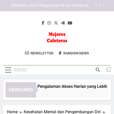
Skip
EDWINSLOT sebagai Brand Digital dengan
to
Identitas yang Konsisten
content
LEBAH4D sebagai Brand Digital dengan Identitas
yang Konsisten
EDWINSLOT untuk Pengalaman Akses Harian
yang Lebih Nyaman dan Terarah
LEBAH4D untuk Pengalaman Akses Harian yang
Lebih Nyaman dan Terarah
Mejores
Temukan Mesin Kopi Terbaik Dengan
EDWINSLOT sebagai Brand Digital dengan
NEWSLETTER
RANDOM NEWS
Identitas yang Konsisten
Cafeteras
Panduan Dan Ulasan Dari Mejores
LEBAH4D sebagai Brand Digital dengan Identitas
Cafeteras. Pilihan Terbaik Untuk Para
yang Konsisten
MENU
Pencinta Kopi.
WINSLOT untuk Pengalaman Akses Harian yang Lebih Nyaman
HEADLINES
eek Ago
Home
Kesehatan Mental dan Pengembangan Diri