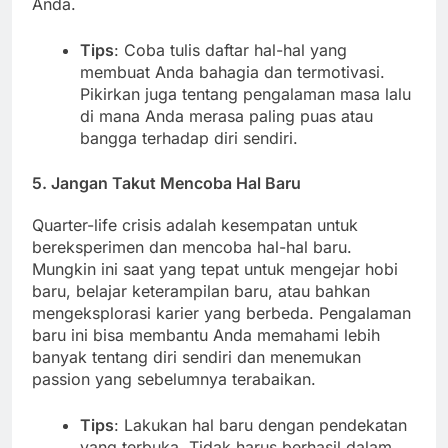
Anda.
Tips
: Coba tulis daftar hal-hal yang
membuat Anda bahagia dan termotivasi.
Pikirkan juga tentang pengalaman masa lalu
di mana Anda merasa paling puas atau
bangga terhadap diri sendiri.
5.
Jangan Takut Mencoba Hal Baru
Quarter-life crisis adalah kesempatan untuk
bereksperimen dan mencoba hal-hal baru.
Mungkin ini saat yang tepat untuk mengejar hobi
baru, belajar keterampilan baru, atau bahkan
mengeksplorasi karier yang berbeda. Pengalaman
baru ini bisa membantu Anda memahami lebih
banyak tentang diri sendiri dan menemukan
passion yang sebelumnya terabaikan.
Tips
: Lakukan hal baru dengan pendekatan
yang terbuka. Tidak harus berhasil dalam