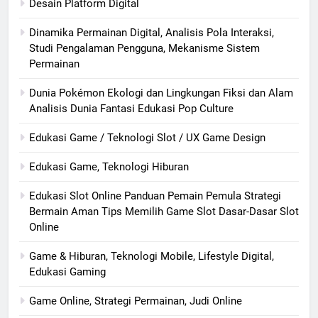
Desain Platform Digital
Dinamika Permainan Digital, Analisis Pola Interaksi,
Studi Pengalaman Pengguna, Mekanisme Sistem
Permainan
Dunia Pokémon Ekologi dan Lingkungan Fiksi dan Alam
Analisis Dunia Fantasi Edukasi Pop Culture
Edukasi Game / Teknologi Slot / UX Game Design
Edukasi Game, Teknologi Hiburan
Edukasi Slot Online Panduan Pemain Pemula Strategi
Bermain Aman Tips Memilih Game Slot Dasar-Dasar Slot
Online
Game & Hiburan, Teknologi Mobile, Lifestyle Digital,
Edukasi Gaming
Game Online, Strategi Permainan, Judi Online