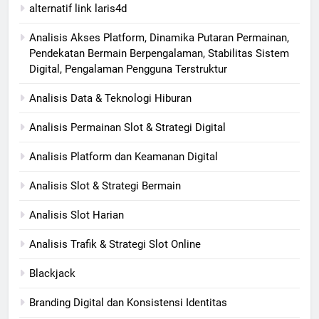
alternatif link laris4d
Analisis Akses Platform, Dinamika Putaran Permainan,
Pendekatan Bermain Berpengalaman, Stabilitas Sistem
Digital, Pengalaman Pengguna Terstruktur
Analisis Data & Teknologi Hiburan
Analisis Permainan Slot & Strategi Digital
Analisis Platform dan Keamanan Digital
Analisis Slot & Strategi Bermain
Analisis Slot Harian
Analisis Trafik & Strategi Slot Online
Blackjack
Branding Digital dan Konsistensi Identitas