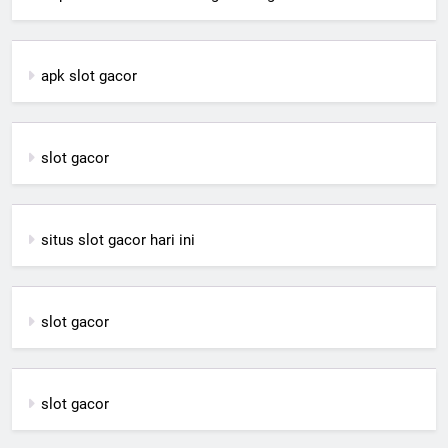
apk slot gacor
slot gacor
situs slot gacor hari ini
slot gacor
slot gacor