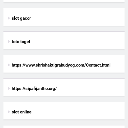
slot gacor
toto togel
https://www.shrishaktigrahudyog.com/Contact.html
https://sipafijantho.org/
slot online