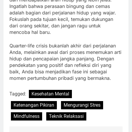
Ingatlah bahwa perasaan bingung dan cemas
adalah bagian dari perjalanan hidup yang wajar.
Fokuslah pada tujuan kecil, temukan dukungan
dari orang sekitar, dan jangan ragu untuk
mencoba hal baru.
Quarter-life crisis bukanlah akhir dari perjalanan
Anda, melainkan awal dari proses menemukan arti
hidup dan pencapaian jangka panjang. Dengan
pendekatan yang positif dan refleksi diri yang
baik, Anda bisa menjadikan fase ini sebagai
momen pertumbuhan pribadi yang bermakna.
Tagged:
Kesehatan Mental
Ketenangan Pikiran
Mengurangi Stres
Mindfulness
Teknik Relaksasi