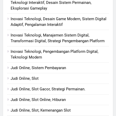
Teknologi Interaktif, Desain Sistem Permainan,
Eksplorasi Gameplay
Inovasi Teknologi, Desain Game Modern, Sistem Digital
Adaptif, Pengalaman Interaktif
Inovasi Teknologi, Manajemen Sistem Digital,
Transformasi Digital, Strategi Pengembangan Platform
Inovasi Teknologi, Pengembangan Platform Digital,
Teknologi Modern
Judi Online, Sistem Pembayaran
Judi Online, Slot
Judi Online, Slot Gacor, Strategi Permainan.
Judi Online, Slot Online, Hiburan
Judi Online, Slot, Kemenangan Slot