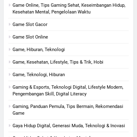
Game Online, Tips Gaming Sehat, Keseimbangan Hidup,
Kesehatan Mental, Pengelolaan Waktu
Game Slot Gacor
Game Slot Online
Game, Hiburan, Teknologi
Game, Kesehatan, Lifestyle, Tips & Trik, Hobi
Game, Teknologi, Hiburan
Gaming & Esports, Teknologi Digital, Lifestyle Modern,
Pengembangan Skill, Digital Literacy
Gaming, Panduan Pemula, Tips Bermain, Rekomendasi
Game
Gaya Hidup Digital, Generasi Muda, Teknologi & Inovasi