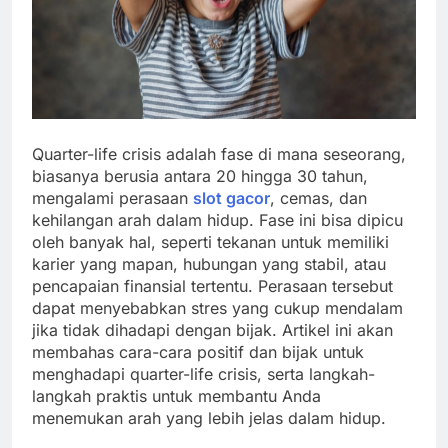
Quarter-life crisis adalah fase di mana seseorang,
biasanya berusia antara 20 hingga 30 tahun,
mengalami perasaan
slot gacor
, cemas, dan
kehilangan arah dalam hidup. Fase ini bisa dipicu
oleh banyak hal, seperti tekanan untuk memiliki
karier yang mapan, hubungan yang stabil, atau
pencapaian finansial tertentu. Perasaan tersebut
dapat menyebabkan stres yang cukup mendalam
jika tidak dihadapi dengan bijak. Artikel ini akan
membahas cara-cara positif dan bijak untuk
menghadapi quarter-life crisis, serta langkah-
langkah praktis untuk membantu Anda
menemukan arah yang lebih jelas dalam hidup.