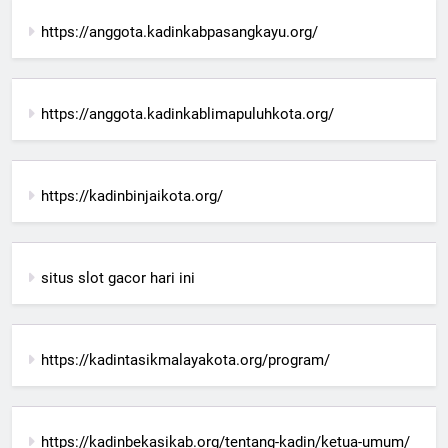
https://anggota.kadinkabpasangkayu.org/
https://anggota.kadinkablimapuluhkota.org/
https://kadinbinjaikota.org/
situs slot gacor hari ini
https://kadintasikmalayakota.org/program/
https://kadinbekasikab.org/tentang-kadin/ketua-umum/