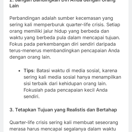
Lain
Perbandingan adalah sumber kecemasan yang
sering kali memperburuk quarter-life crisis. Setiap
orang memiliki jalur hidup yang berbeda dan
waktu yang berbeda pula dalam mencapai tujuan.
Fokus pada perkembangan diri sendiri daripada
terus-menerus membandingkan pencapaian Anda
dengan orang lain.
Tips
: Batasi waktu di media sosial, karena
sering kali media sosial hanya menampilkan
sisi terbaik dari kehidupan orang lain.
Fokuslah pada pencapaian kecil Anda
sendiri.
3.
Tetapkan Tujuan yang Realistis dan Bertahap
Quarter-life crisis sering kali membuat seseorang
merasa harus mencapai segalanya dalam waktu