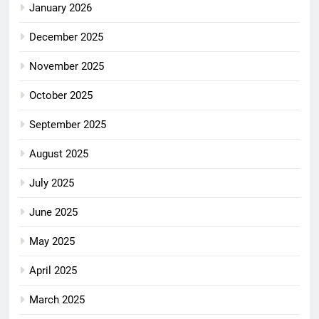
January 2026
December 2025
November 2025
October 2025
September 2025
August 2025
July 2025
June 2025
May 2025
April 2025
March 2025