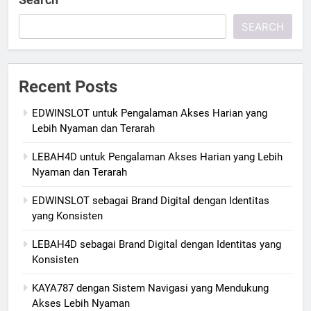
SEARCH
Recent Posts
EDWINSLOT untuk Pengalaman Akses Harian yang
Lebih Nyaman dan Terarah
LEBAH4D untuk Pengalaman Akses Harian yang Lebih
Nyaman dan Terarah
EDWINSLOT sebagai Brand Digital dengan Identitas
yang Konsisten
LEBAH4D sebagai Brand Digital dengan Identitas yang
Konsisten
KAYA787 dengan Sistem Navigasi yang Mendukung
Akses Lebih Nyaman