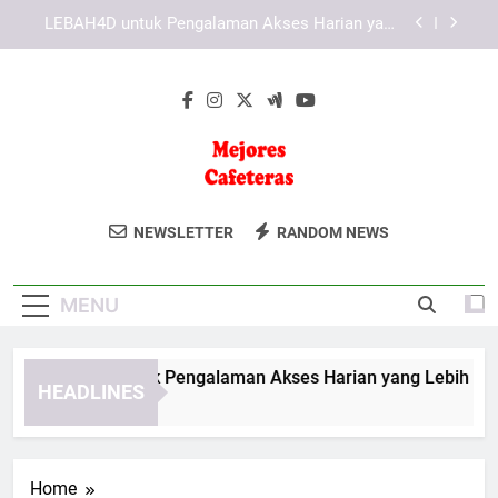
Skip
EDWINSLOT sebagai Brand Digital dengan
to
Identitas yang Konsisten
content
LEBAH4D sebagai Brand Digital dengan Identitas
yang Konsisten
EDWINSLOT untuk Pengalaman Akses Harian
yang Lebih Nyaman dan Terarah
LEBAH4D untuk Pengalaman Akses Harian yang
Lebih Nyaman dan Terarah
Mejores
Temukan Mesin Kopi Terbaik Dengan
EDWINSLOT sebagai Brand Digital dengan
NEWSLETTER
RANDOM NEWS
Identitas yang Konsisten
Cafeteras
Panduan Dan Ulasan Dari Mejores
LEBAH4D sebagai Brand Digital dengan Identitas
Cafeteras. Pilihan Terbaik Untuk Para
yang Konsisten
MENU
Pencinta Kopi.
DWINSLOT untuk Pengalaman Akses Harian yang Lebih Nyama
HEADLINES
Weeks Ago
Home