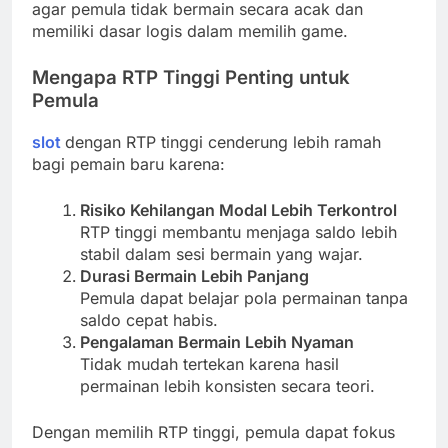
agar pemula tidak bermain secara acak dan
memiliki dasar logis dalam memilih game.
Mengapa RTP Tinggi Penting untuk
Pemula
slot
dengan RTP tinggi cenderung lebih ramah
bagi pemain baru karena:
Risiko Kehilangan Modal Lebih Terkontrol
RTP tinggi membantu menjaga saldo lebih
stabil dalam sesi bermain yang wajar.
Durasi Bermain Lebih Panjang
Pemula dapat belajar pola permainan tanpa
saldo cepat habis.
Pengalaman Bermain Lebih Nyaman
Tidak mudah tertekan karena hasil
permainan lebih konsisten secara teori.
Dengan memilih RTP tinggi, pemula dapat fokus