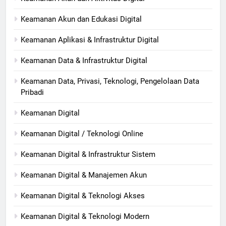
Keamanan Akun dan Edukasi Digital
Keamanan Aplikasi & Infrastruktur Digital
Keamanan Data & Infrastruktur Digital
Keamanan Data, Privasi, Teknologi, Pengelolaan Data
Pribadi
Keamanan Digital
Keamanan Digital / Teknologi Online
Keamanan Digital & Infrastruktur Sistem
Keamanan Digital & Manajemen Akun
Keamanan Digital & Teknologi Akses
Keamanan Digital & Teknologi Modern