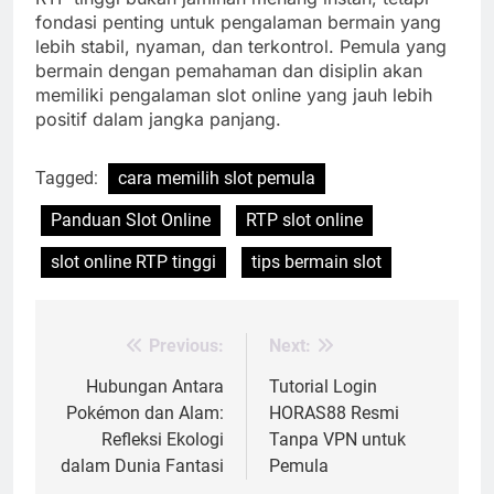
fondasi penting untuk pengalaman bermain yang
lebih stabil, nyaman, dan terkontrol. Pemula yang
bermain dengan pemahaman dan disiplin akan
memiliki pengalaman slot online yang jauh lebih
positif dalam jangka panjang.
Tagged:
cara memilih slot pemula
Panduan Slot Online
RTP slot online
slot online RTP tinggi
tips bermain slot
Previous:
Next:
Post
navigation
Hubungan Antara
Tutorial Login
Pokémon dan Alam:
HORAS88 Resmi
Refleksi Ekologi
Tanpa VPN untuk
dalam Dunia Fantasi
Pemula