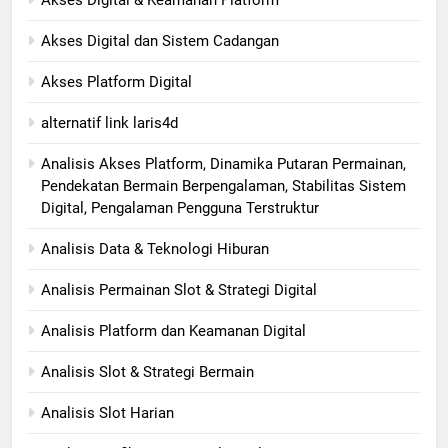
Akses Digital dan Sistem Cadangan
Akses Platform Digital
alternatif link laris4d
Analisis Akses Platform, Dinamika Putaran Permainan,
Pendekatan Bermain Berpengalaman, Stabilitas Sistem
Digital, Pengalaman Pengguna Terstruktur
Analisis Data & Teknologi Hiburan
Analisis Permainan Slot & Strategi Digital
Analisis Platform dan Keamanan Digital
Analisis Slot & Strategi Bermain
Analisis Slot Harian