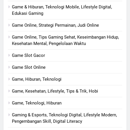
Game & Hiburan, Teknologi Mobile, Lifestyle Digital,
Edukasi Gaming
Game Online, Strategi Permainan, Judi Online
Game Online, Tips Gaming Sehat, Keseimbangan Hidup,
Kesehatan Mental, Pengelolaan Waktu
Game Slot Gacor
Game Slot Online
Game, Hiburan, Teknologi
Game, Kesehatan, Lifestyle, Tips & Trik, Hobi
Game, Teknologi, Hiburan
Gaming & Esports, Teknologi Digital, Lifestyle Modern,
Pengembangan Skill, Digital Literacy