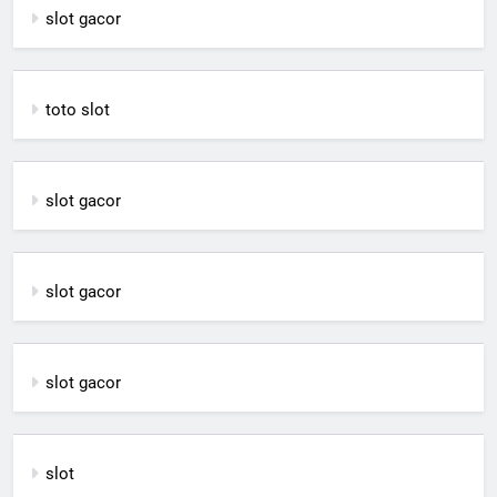
slot gacor
toto slot
slot gacor
slot gacor
slot gacor
slot