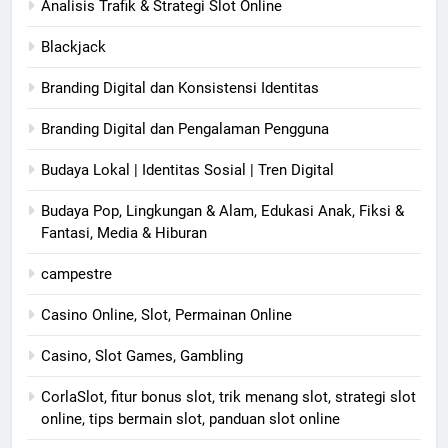
Analisis Trafik & Strategi Slot Online
Blackjack
Branding Digital dan Konsistensi Identitas
Branding Digital dan Pengalaman Pengguna
Budaya Lokal | Identitas Sosial | Tren Digital
Budaya Pop, Lingkungan & Alam, Edukasi Anak, Fiksi &
Fantasi, Media & Hiburan
campestre
Casino Online, Slot, Permainan Online
Casino, Slot Games, Gambling
CorlaSlot, fitur bonus slot, trik menang slot, strategi slot
online, tips bermain slot, panduan slot online