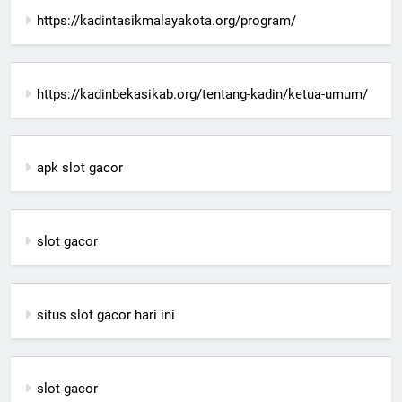
https://kadintasikmalayakota.org/program/
https://kadinbekasikab.org/tentang-kadin/ketua-umum/
apk slot gacor
slot gacor
situs slot gacor hari ini
slot gacor