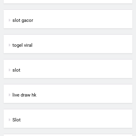
slot gacor
togel viral
slot
live draw hk
Slot