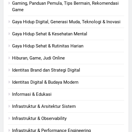
Gaming, Panduan Pemula, Tips Bermain, Rekomendasi
Game
Gaya Hidup Digital, Generasi Muda, Teknologi & Inovasi
Gaya Hidup Sehat & Kesehatan Mental
Gaya Hidup Sehat & Rutinitas Harian
Hiburan, Game, Judi Online
Identitas Brand dan Strategi Digital
Identitas Digital & Budaya Modern
Informasi & Edukasi
Infrastruktur & Arsitektur Sistem
Infrastruktur & Observability
Infrastruktur & Performance Engineering