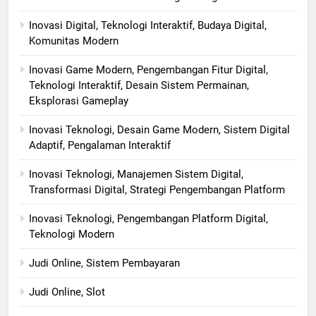
Inovasi Digital, Teknologi Interaktif, Budaya Digital,
Komunitas Modern
Inovasi Game Modern, Pengembangan Fitur Digital,
Teknologi Interaktif, Desain Sistem Permainan,
Eksplorasi Gameplay
Inovasi Teknologi, Desain Game Modern, Sistem Digital
Adaptif, Pengalaman Interaktif
Inovasi Teknologi, Manajemen Sistem Digital,
Transformasi Digital, Strategi Pengembangan Platform
Inovasi Teknologi, Pengembangan Platform Digital,
Teknologi Modern
Judi Online, Sistem Pembayaran
Judi Online, Slot