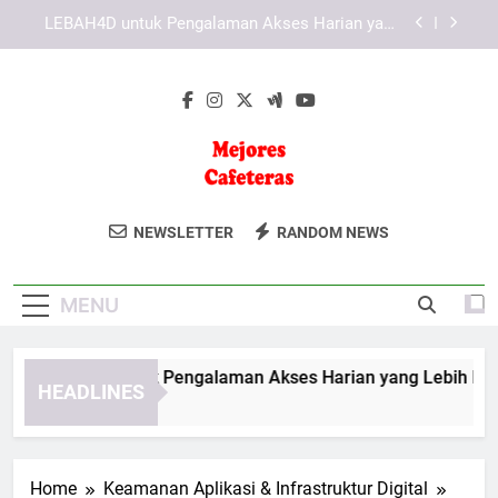
Skip
EDWINSLOT sebagai Brand Digital dengan
to
Identitas yang Konsisten
content
LEBAH4D sebagai Brand Digital dengan Identitas
yang Konsisten
EDWINSLOT untuk Pengalaman Akses Harian
yang Lebih Nyaman dan Terarah
LEBAH4D untuk Pengalaman Akses Harian yang
Lebih Nyaman dan Terarah
Mejores
Temukan Mesin Kopi Terbaik Dengan
EDWINSLOT sebagai Brand Digital dengan
NEWSLETTER
RANDOM NEWS
Identitas yang Konsisten
Cafeteras
Panduan Dan Ulasan Dari Mejores
LEBAH4D sebagai Brand Digital dengan Identitas
Cafeteras. Pilihan Terbaik Untuk Para
yang Konsisten
MENU
Pencinta Kopi.
WINSLOT untuk Pengalaman Akses Harian yang Lebih Nyama
HEADLINES
Weeks Ago
Home
Keamanan Aplikasi & Infrastruktur Digital