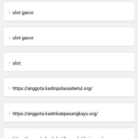
slot gacor
slot gacor
slot
https://anggota.kadinpulausebetul.org/
https://anggota.kadinkabpasangkayu.org/