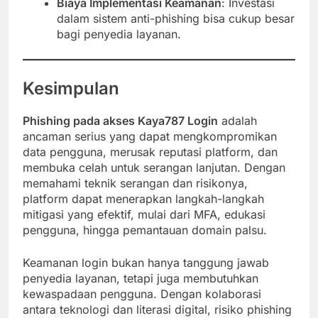
Biaya Implementasi Keamanan
: Investasi
dalam sistem anti-phishing bisa cukup besar
bagi penyedia layanan.
Kesimpulan
Phishing pada akses Kaya787 Login
adalah
ancaman serius yang dapat mengkompromikan
data pengguna, merusak reputasi platform, dan
membuka celah untuk serangan lanjutan. Dengan
memahami teknik serangan dan risikonya,
platform dapat menerapkan langkah-langkah
mitigasi yang efektif, mulai dari MFA, edukasi
pengguna, hingga pemantauan domain palsu.
Keamanan login bukan hanya tanggung jawab
penyedia layanan, tetapi juga membutuhkan
kewaspadaan pengguna. Dengan kolaborasi
antara teknologi dan literasi digital, risiko phishing