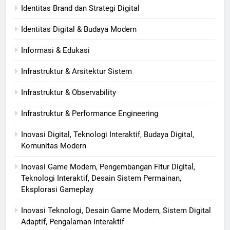
Identitas Brand dan Strategi Digital
Identitas Digital & Budaya Modern
Informasi & Edukasi
Infrastruktur & Arsitektur Sistem
Infrastruktur & Observability
Infrastruktur & Performance Engineering
Inovasi Digital, Teknologi Interaktif, Budaya Digital,
Komunitas Modern
Inovasi Game Modern, Pengembangan Fitur Digital,
Teknologi Interaktif, Desain Sistem Permainan,
Eksplorasi Gameplay
Inovasi Teknologi, Desain Game Modern, Sistem Digital
Adaptif, Pengalaman Interaktif