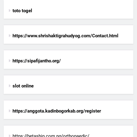
toto togel
https://www.shrishaktigrahudyog.com/Contact.html
https://sipafijantho.org/
slot online
https://anggota.kadinbogorkab.org/register
https://betaship.com.ng/orthopaedic/