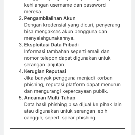
kehilangan username dan password
mereka.
Pengambilalihan Akun
Dengan kredensial yang dicuri, penyerang
bisa mengakses akun pengguna dan
menyalahgunakannya.
Eksploitasi Data Pribadi
Informasi tambahan seperti email dan
nomor telepon dapat digunakan untuk
serangan lanjutan.
Kerugian Reputasi
Jika banyak pengguna menjadi korban
phishing, reputasi platform dapat menurun
dan mengurangi kepercayaan publik.
Ancaman Multi-Tahap
Data hasil phishing bisa dijual ke pihak lain
atau digunakan untuk serangan lebih
canggih, seperti spear phishing.