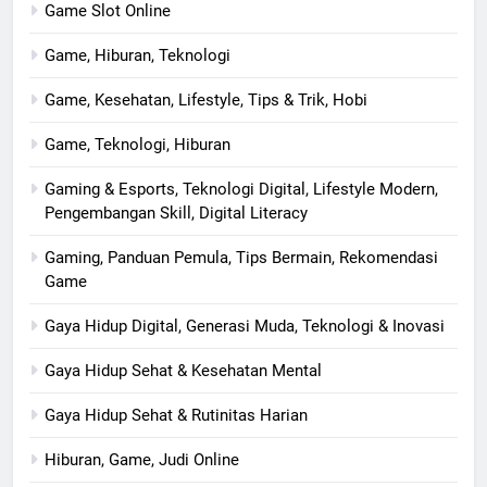
Game Slot Online
Game, Hiburan, Teknologi
Game, Kesehatan, Lifestyle, Tips & Trik, Hobi
Game, Teknologi, Hiburan
Gaming & Esports, Teknologi Digital, Lifestyle Modern,
Pengembangan Skill, Digital Literacy
Gaming, Panduan Pemula, Tips Bermain, Rekomendasi
Game
Gaya Hidup Digital, Generasi Muda, Teknologi & Inovasi
Gaya Hidup Sehat & Kesehatan Mental
Gaya Hidup Sehat & Rutinitas Harian
Hiburan, Game, Judi Online