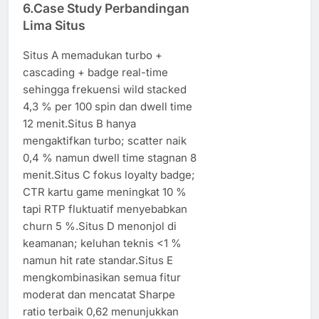
6.Case Study Perbandingan
Lima Situs
Situs A memadukan turbo +
cascading + badge real-time
sehingga frekuensi wild stacked
4,3 % per 100 spin dan dwell time
12 menit.Situs B hanya
mengaktifkan turbo; scatter naik
0,4 % namun dwell time stagnan 8
menit.Situs C fokus loyalty badge;
CTR kartu game meningkat 10 %
tapi RTP fluktuatif menyebabkan
churn 5 %.Situs D menonjol di
keamanan; keluhan teknis <1 %
namun hit rate standar.Situs E
mengkombinasikan semua fitur
moderat dan mencatat Sharpe
ratio terbaik 0,62 menunjukkan