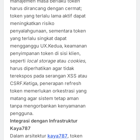
manajemen masa berlaku token
harus dirancang dengan cermat;
token yang terlalu lama aktif dapat
meningkatkan risiko
penyalahgunaan, sementara token
yang terlalu singkat dapat
mengganggu UX.Kedua, keamanan
penyimpanan token di sisi klien,
seperti
local storage
atau
cookies
,
harus diperhatikan agar tidak
terekspos pada serangan XSS atau
CSRF.Ketiga, penerapan refresh
token memerlukan orkestrasi yang
matang agar sistem tetap aman
tanpa mengorbankan kenyamanan
pengguna.
Integrasi dengan Infrastruktur
Kaya787
Dalam arsitektur
kaya787
, token