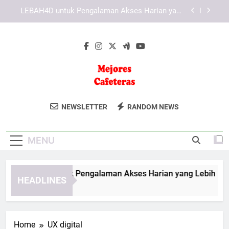
Skip
EDWINSLOT sebagai Brand Digital dengan
to
Identitas yang Konsisten
content
LEBAH4D sebagai Brand Digital dengan Identitas
yang Konsisten
EDWINSLOT untuk Pengalaman Akses Harian
yang Lebih Nyaman dan Terarah
LEBAH4D untuk Pengalaman Akses Harian yang
Lebih Nyaman dan Terarah
Mejores
Temukan Mesin Kopi Terbaik Dengan
EDWINSLOT sebagai Brand Digital dengan
NEWSLETTER
RANDOM NEWS
Identitas yang Konsisten
Cafeteras
Panduan Dan Ulasan Dari Mejores
LEBAH4D sebagai Brand Digital dengan Identitas
Cafeteras. Pilihan Terbaik Untuk Para
yang Konsisten
MENU
Pencinta Kopi.
WINSLOT untuk Pengalaman Akses Harian yang Lebih Nyama
HEADLINES
Weeks Ago
Home
UX digital