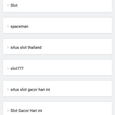
Slot
spaceman
situs slot thailand
slot777
situs slot gacor hari ini
Slot Gacor Hari ini