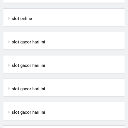
slot online
slot gacor hari ini
slot gacor hari ini
slot gacor hari ini
slot gacor hari ini