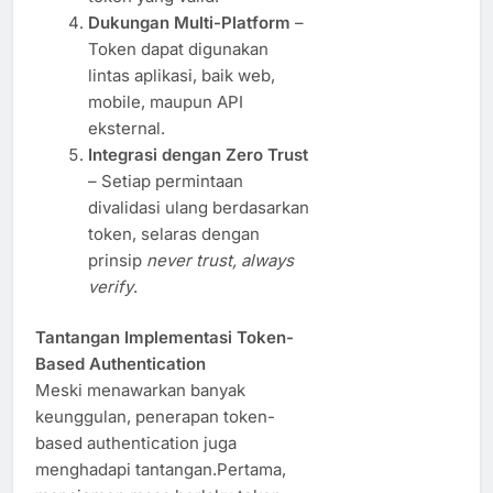
Dukungan Multi-Platform
–
Token dapat digunakan
lintas aplikasi, baik web,
mobile, maupun API
eksternal.
Integrasi dengan Zero Trust
– Setiap permintaan
divalidasi ulang berdasarkan
token, selaras dengan
prinsip
never trust, always
verify
.
Tantangan Implementasi Token-
Based Authentication
Meski menawarkan banyak
keunggulan, penerapan token-
based authentication juga
menghadapi tantangan.Pertama,