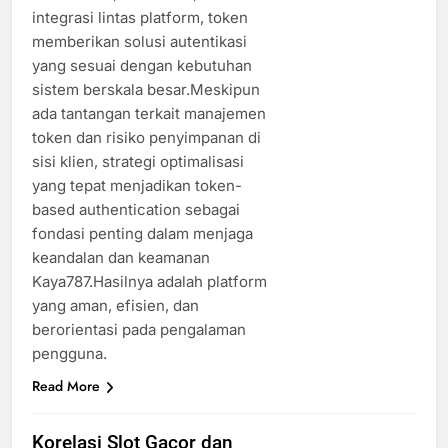
integrasi lintas platform, token
memberikan solusi autentikasi
yang sesuai dengan kebutuhan
sistem berskala besar.Meskipun
ada tantangan terkait manajemen
token dan risiko penyimpanan di
sisi klien, strategi optimalisasi
yang tepat menjadikan token-
based authentication sebagai
fondasi penting dalam menjaga
keandalan dan keamanan
Kaya787.Hasilnya adalah platform
yang aman, efisien, dan
berorientasi pada pengalaman
pengguna.
Read More
Korelasi Slot Gacor dan