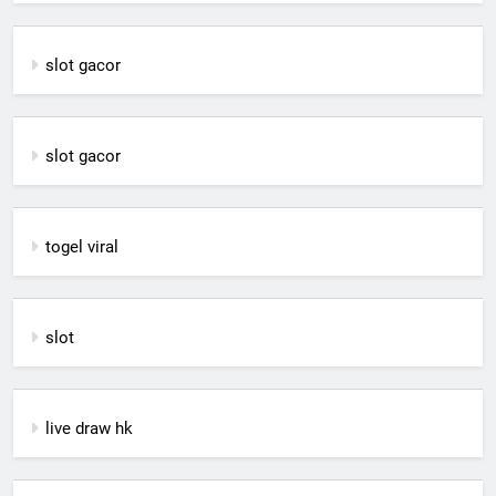
slot gacor
slot gacor
togel viral
slot
live draw hk