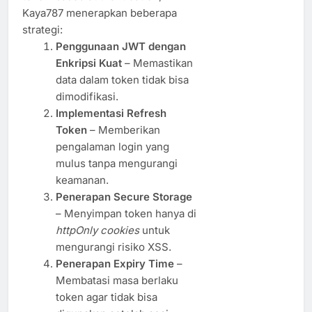
Kaya787 menerapkan beberapa
strategi:
Penggunaan JWT dengan
Enkripsi Kuat
– Memastikan
data dalam token tidak bisa
dimodifikasi.
Implementasi Refresh
Token
– Memberikan
pengalaman login yang
mulus tanpa mengurangi
keamanan.
Penerapan Secure Storage
– Menyimpan token hanya di
httpOnly cookies
untuk
mengurangi risiko XSS.
Penerapan Expiry Time
–
Membatasi masa berlaku
token agar tidak bisa