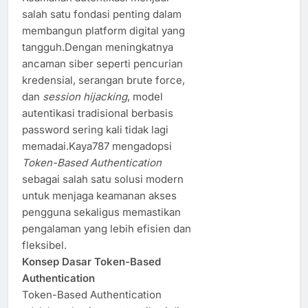
salah satu fondasi penting dalam
membangun platform digital yang
tangguh.Dengan meningkatnya
ancaman siber seperti pencurian
kredensial, serangan brute force,
dan
session hijacking
, model
autentikasi tradisional berbasis
password sering kali tidak lagi
memadai.Kaya787 mengadopsi
Token-Based Authentication
sebagai salah satu solusi modern
untuk menjaga keamanan akses
pengguna sekaligus memastikan
pengalaman yang lebih efisien dan
fleksibel.
Konsep Dasar Token-Based
Authentication
Token-Based Authentication