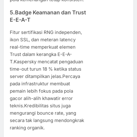
5.Badge Keamanan dan Trust
E-E-A-T
Fitur sertifikasi RNG independen,
ikon SSL, dan meteran latency
real-time memperkuat elemen
Trust dalam kerangka E-E-A-
T.Kaspersky mencatat pengaduan
time-out turun 18 % ketika status
server ditampilkan jelas.Percaya
pada infrastruktur membuat
pemain lebih fokus pada pola
gacor alih-alih khawatir error
teknis.Kredibilitas situs juga
mengurangi bounce rate, yang
secara tak langsung mendongkrak
ranking organik.