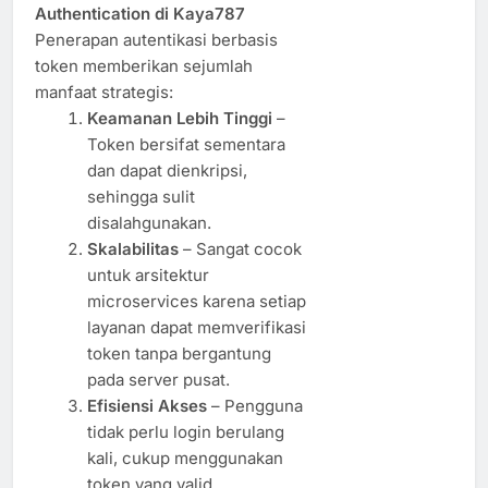
Authentication di Kaya787
Penerapan autentikasi berbasis
token memberikan sejumlah
manfaat strategis:
Keamanan Lebih Tinggi
–
Token bersifat sementara
dan dapat dienkripsi,
sehingga sulit
disalahgunakan.
Skalabilitas
– Sangat cocok
untuk arsitektur
microservices karena setiap
layanan dapat memverifikasi
token tanpa bergantung
pada server pusat.
Efisiensi Akses
– Pengguna
tidak perlu login berulang
kali, cukup menggunakan
token yang valid.