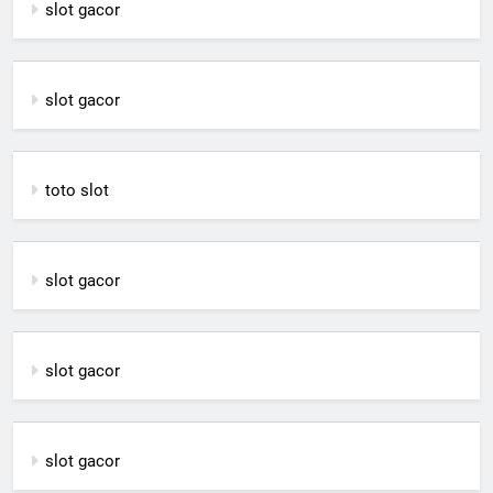
slot gacor
slot gacor
toto slot
slot gacor
slot gacor
slot gacor