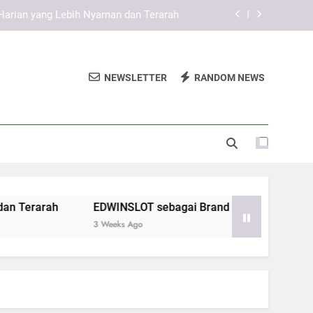
arian yang Lebih Nyaman dan Terarah
ital dengan Identitas yang Konsisten
gital dengan Identitas yang Konsisten
NEWSLETTER
RANDOM NEWS
rian yang Lebih Nyaman dan Terarah
eteras. Pilihan Terbaik Untuk Para Pencinta Kopi.
arian yang Lebih Nyaman dan Terarah
ital dengan Identitas yang Konsisten
gital dengan Identitas yang Konsisten
EDWINSLOT sebagai Brand Digital dengan Identitas yan
3 Weeks Ago