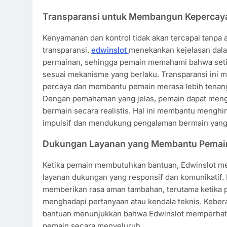
Transparansi untuk Membangun Kepercay
Kenyamanan dan kontrol tidak akan tercapai tanpa 
transparansi.
edwinslot
menekankan kejelasan dal
permainan, sehingga pemain memahami bahwa seti
sesuai mekanisme yang berlaku. Transparansi ini
percaya dan membantu pemain merasa lebih tenang
Dengan pemahaman yang jelas, pemain dapat meng
bermain secara realistis. Hal ini membantu menghi
impulsif dan mendukung pengalaman bermain yang l
Dukungan Layanan yang Membantu Pemai
Ketika pemain membutuhkan bantuan, Edwinslot m
layanan dukungan yang responsif dan komunikatif.
memberikan rasa aman tambahan, terutama ketika 
menghadapi pertanyaan atau kendala teknis. Keber
bantuan menunjukkan bahwa Edwinslot memperha
pemain secara menyeluruh.