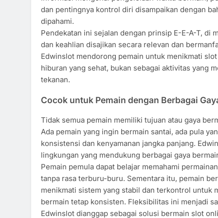
dan pentingnya kontrol diri disampaikan dengan b
dipahami.
Pendekatan ini sejalan dengan prinsip E-E-A-T, di
dan keahlian disajikan secara relevan dan bermanfa
Edwinslot mendorong pemain untuk menikmati slot 
hiburan yang sehat, bukan sebagai aktivitas yang 
tekanan.
Cocok untuk Pemain dengan Berbagai Gay
Tidak semua pemain memiliki tujuan atau gaya ber
Ada pemain yang ingin bermain santai, ada pula yan
konsistensi dan kenyamanan jangka panjang. Edwi
lingkungan yang mendukung berbagai gaya bermain
Pemain pemula dapat belajar memahami permainan
tanpa rasa terburu-buru. Sementara itu, pemain b
menikmati sistem yang stabil dan terkontrol untuk 
bermain tetap konsisten. Fleksibilitas ini menjadi s
Edwinslot dianggap sebagai solusi bermain slot on