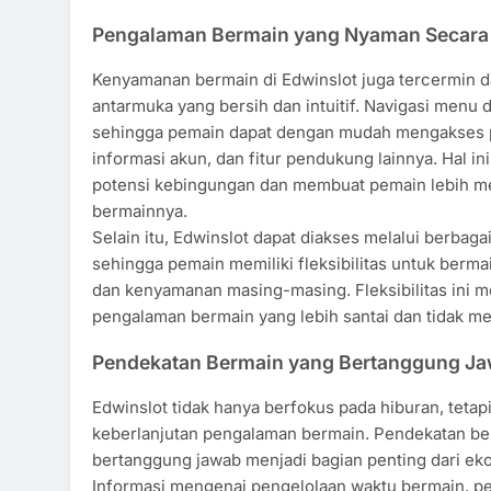
Pengalaman Bermain yang Nyaman Secara
Kenyamanan bermain di Edwinslot juga tercermin d
antarmuka yang bersih dan intuitif. Navigasi menu 
sehingga pemain dapat dengan mudah mengakses 
informasi akun, dan fitur pendukung lainnya. Hal i
potensi kebingungan dan membuat pemain lebih m
bermainnya.
Selain itu, Edwinslot dapat diakses melalui berbaga
sehingga pemain memiliki fleksibilitas untuk berma
dan kenyamanan masing-masing. Fleksibilitas ini
pengalaman bermain yang lebih santai dan tidak m
Pendekatan Bermain yang Bertanggung J
Edwinslot tidak hanya berfokus pada hiburan, tetap
keberlanjutan pengalaman bermain. Pendekatan b
bertanggung jawab menjadi bagian penting dari eko
Informasi mengenai pengelolaan waktu bermain, p