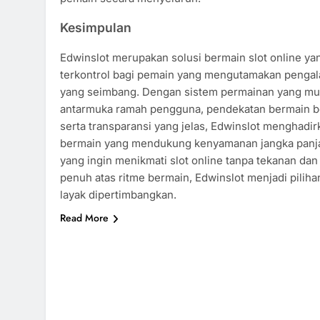
Kesimpulan
Edwinslot merupakan solusi bermain slot online y
terkontrol bagi pemain yang mengutamakan penga
yang seimbang. Dengan sistem permainan yang mu
antarmuka ramah pengguna, pendekatan bermain b
serta transparansi yang jelas, Edwinslot menghadi
bermain yang mendukung kenyamanan jangka panja
yang ingin menikmati slot online tanpa tekanan dan
penuh atas ritme bermain, Edwinslot menjadi piliha
layak dipertimbangkan.
Read More