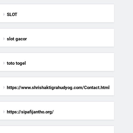
SLOT
slot gacor
toto togel
https://www.shrishaktigrahudyog.com/Contact.html
https://sipafijantho.org/