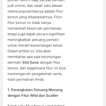
judi online, dan salah satu alasan
utama popularitasnya adalah fitur
bonus yang ditawarkannya. Fitur-
fitur bonus ini tidak hanya
menambah keseruan permainan,
tetapi juga dapat secara signifikan
meningkatkan peluang pemain
untuk meraih kemenangan besar.
Dalam artikel ini, kita akan
membahas apa saja keuntungan
bermain
Slot Dana
dengan fitur
bonus, dan bagaimana fitur ini bisa
memengaruhi pengalaman serta
hasil permainan Anda.
1.
Peningkatan Peluang Menang
dengan Fitur Wild dan Scatter
Salah satu fitur bonus yang paling