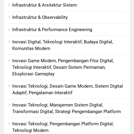
Infrastruktur & Arsitektur Sistem
Infrastruktur & Observability
Infrastruktur & Performance Engineering
Inovasi Digital, Teknologi Interaktif, Budaya Digital,
Komunitas Modern
Inovasi Game Modern, Pengembangan Fitur Digital,
Teknologi Interaktif, Desain Sistem Permainan,
Eksplorasi Gameplay
Inovasi Teknologi, Desain Game Modern, Sistem Digital
Adaptif, Pengalaman Interaktif
Inovasi Teknologi, Manajemen Sistem Digital,
Transformasi Digital, Strategi Pengembangan Platform
Inovasi Teknologi, Pengembangan Platform Digital,
Teknologi Modern