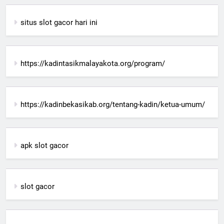
situs slot gacor hari ini
https://kadintasikmalayakota.org/program/
https://kadinbekasikab.org/tentang-kadin/ketua-umum/
apk slot gacor
slot gacor