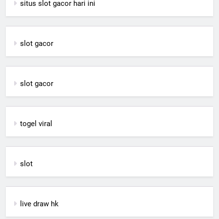
situs slot gacor hari ini
slot gacor
slot gacor
togel viral
slot
live draw hk