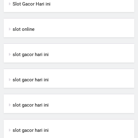
Slot Gacor Hari ini
slot online
slot gacor hari ini
slot gacor hari ini
slot gacor hari ini
slot gacor hari ini