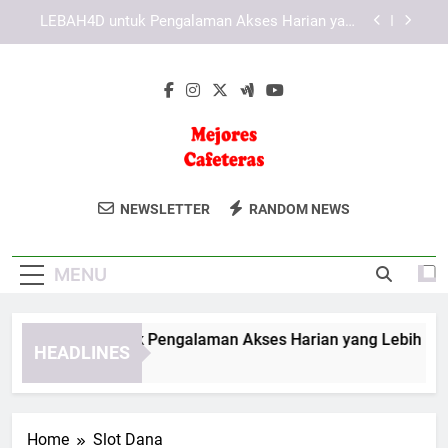
Skip
EDWINSLOT sebagai Brand Digital dengan
to
Identitas yang Konsisten
content
LEBAH4D sebagai Brand Digital dengan Identitas
yang Konsisten
EDWINSLOT untuk Pengalaman Akses Harian
yang Lebih Nyaman dan Terarah
LEBAH4D untuk Pengalaman Akses Harian yang
Lebih Nyaman dan Terarah
Mejores
Temukan Mesin Kopi Terbaik Dengan
EDWINSLOT sebagai Brand Digital dengan
NEWSLETTER
RANDOM NEWS
Identitas yang Konsisten
Cafeteras
Panduan Dan Ulasan Dari Mejores
LEBAH4D sebagai Brand Digital dengan Identitas
Cafeteras. Pilihan Terbaik Untuk Para
yang Konsisten
MENU
Pencinta Kopi.
WINSLOT untuk Pengalaman Akses Harian yang Lebih Nyama
HEADLINES
Weeks Ago
Home
Slot Dana