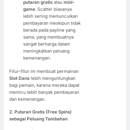
putaran gratis
atau
mini-
game
. Scatter biasanya
lebih sering memunculkan
pembayaran meskipun tidak
berada pada payline yang
sama, yang membuatnya
sangat berharga dalam
meningkatkan peluang
kemenangan.
Fitur-fitur ini membuat permainan
Slot Dana
lebih menguntungkan
bagi pemain, karena mereka dapat
memicu lebih banyak pembayaran
dan kemenangan.
2.
Putaran Gratis (Free Spins)
sebagai Peluang Tambahan