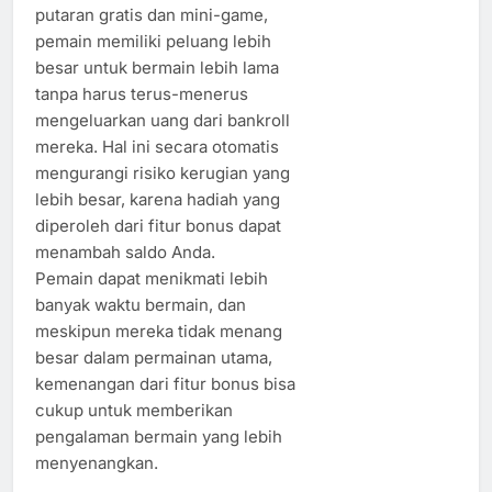
putaran gratis dan mini-game,
pemain memiliki peluang lebih
besar untuk bermain lebih lama
tanpa harus terus-menerus
mengeluarkan uang dari bankroll
mereka. Hal ini secara otomatis
mengurangi risiko kerugian yang
lebih besar, karena hadiah yang
diperoleh dari fitur bonus dapat
menambah saldo Anda.
Pemain dapat menikmati lebih
banyak waktu bermain, dan
meskipun mereka tidak menang
besar dalam permainan utama,
kemenangan dari fitur bonus bisa
cukup untuk memberikan
pengalaman bermain yang lebih
menyenangkan.