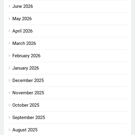
June 2026
May 2026
April 2026
March 2026
February 2026
January 2026
December 2025
November 2025
October 2025
September 2025
August 2025