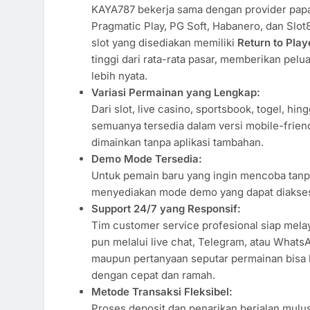
KAYA787 bekerja sama dengan provider papa
Pragmatic Play, PG Soft, Habanero, dan Slo
slot yang disediakan memiliki
Return to Play
tinggi dari rata-rata pasar, memberikan pel
lebih nyata.
Variasi Permainan yang Lengkap:
Dari slot, live casino, sportsbook, togel, hin
semuanya tersedia dalam versi mobile-frien
dimainkan tanpa aplikasi tambahan.
Demo Mode Tersedia:
Untuk pemain baru yang ingin mencoba tanp
menyediakan mode demo yang dapat diakses
Support 24/7 yang Responsif:
Tim customer service profesional siap mela
pun melalui live chat, Telegram, atau Whats
maupun pertanyaan seputar permainan bisa 
dengan cepat dan ramah.
Metode Transaksi Fleksibel:
Proses deposit dan penarikan berjalan mul