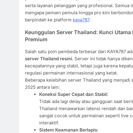
serta layanan pelanggan yang profesional. Semua i
mengapa pemain pemula hingga pro kini berbond
berpindah ke platform
kaya787
.
Keunggulan Server Thailand: Kunci Utama
Premium
Salah satu poin pembeda terbesar dari KAYA787 a
server Thailand resmi
. Server ini tidak hanya dike
kecepatannya yang stabil, tetapi juga karena kepat
regulasi permainan internasional yang ketat.
Beberapa kelebihan server Thailand yang menjadi s
2025 antara lain:
Koneksi Super Cepat dan Stabil:
Tidak ada lagi delay atau gangguan saat ber
Thailand menawarkan latensi rendah dan ban
sangat cocok untuk permainan seperti live c
interaktif.
Sistem Keamanan Berlapis: