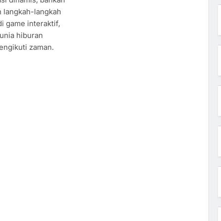
n langkah-langkah
i game interaktif,
dunia hiburan
engikuti zaman.