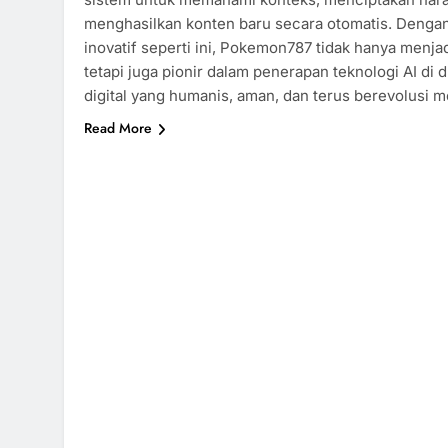
menghasilkan konten baru secara otomatis. Denga
inovatif seperti ini, Pokemon787 tidak hanya menjad
tetapi juga pionir dalam penerapan teknologi AI di 
digital yang humanis, aman, dan terus berevolusi m
Read More