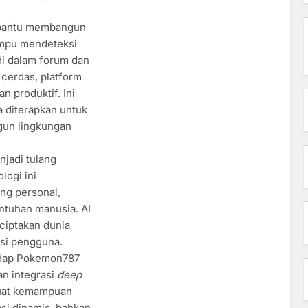
mbantu membangun
ampu mendeteksi
di dalam forum dan
 cerdas, platform
n produktif. Ini
 diterapkan untuk
gun lingkungan
njadi tulang
ogi ini
ng personal,
ntuhan manusia. AI
ciptakan dunia
osi pengguna.
adap Pokemon787
n integrasi
deep
uat kemampuan
si dinamis, bahkan