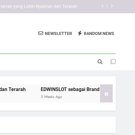
arian yang Lebih Nyaman dan Terarah
ital dengan Identitas yang Konsisten
gital dengan Identitas yang Konsisten
NEWSLETTER
RANDOM NEWS
rian yang Lebih Nyaman dan Terarah
eteras. Pilihan Terbaik Untuk Para Pencinta Kopi.
arian yang Lebih Nyaman dan Terarah
ital dengan Identitas yang Konsisten
gital dengan Identitas yang Konsisten
EDWINSLOT sebagai Brand Digital dengan Identitas yan
3 Weeks Ago