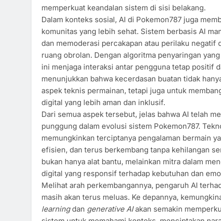
memperkuat keandalan sistem di sisi belakang.
Dalam konteks sosial, AI di Pokemon787 juga me
komunitas yang lebih sehat. Sistem berbasis AI m
dan memoderasi percakapan atau perilaku negatif 
ruang obrolan. Dengan algoritma penyaringan yang
ini menjaga interaksi antar pengguna tetap positif da
menunjukkan bahwa kecerdasan buatan tidak hanya
aspek teknis permainan, tetapi juga untuk memban
digital yang lebih aman dan inklusif.
Dari semua aspek tersebut, jelas bahwa AI telah me
punggung dalam evolusi sistem Pokemon787. Teknol
memungkinkan terciptanya pengalaman bermain ya
efisien, dan terus berkembang tanpa kehilangan se
bukan hanya alat bantu, melainkan mitra dalam men
digital yang responsif terhadap kebutuhan dan em
Melihat arah perkembangannya, pengaruh AI terh
masih akan terus meluas. Ke depannya, kemungkina
learning
dan
generative AI
akan semakin memperk
sistem untuk memahami konteks, menciptakan nara