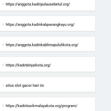
https://anggota.kadinpulausebetul.org/
https://anggota.kadinkabpasangkayu.org/
https://anggota.kadinkablimapuluhkota.org/
https://kadinbinjaikota.org/
situs slot gacor hari ini
https://kadintasikmalayakota.org/program/