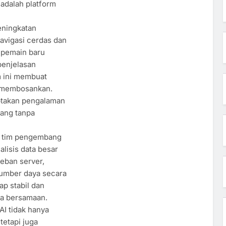
adalah platform
peningkatan
vigasi cerdas dan
u pemain baru
penjelasan
 ini membuat
k membosankan.
ptakan pengalaman
akang tanpa
u tim pengembang
lisis data besar
beban server,
sumber daya secara
p stabil dan
ra bersamaan.
AI tidak hanya
tetapi juga