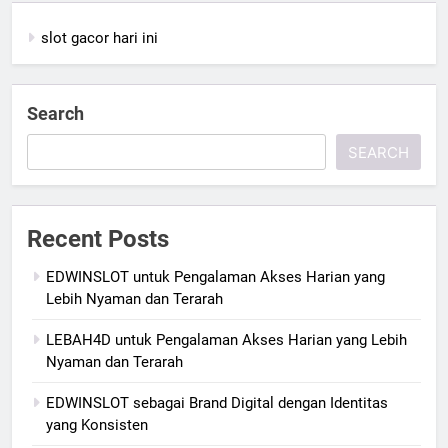
slot gacor hari ini
Search
SEARCH
Recent Posts
EDWINSLOT untuk Pengalaman Akses Harian yang
Lebih Nyaman dan Terarah
LEBAH4D untuk Pengalaman Akses Harian yang Lebih
Nyaman dan Terarah
EDWINSLOT sebagai Brand Digital dengan Identitas
yang Konsisten