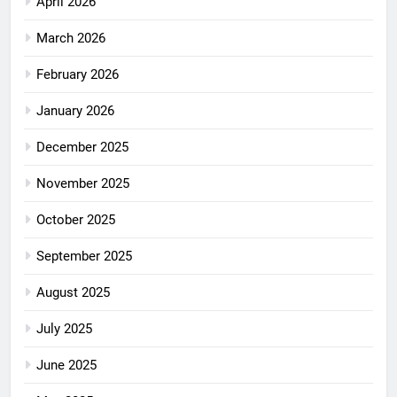
April 2026
March 2026
February 2026
January 2026
December 2025
November 2025
October 2025
September 2025
August 2025
July 2025
June 2025