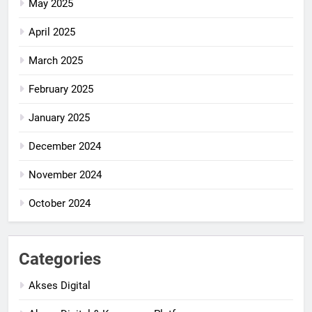
May 2025
April 2025
March 2025
February 2025
January 2025
December 2024
November 2024
October 2024
Categories
Akses Digital