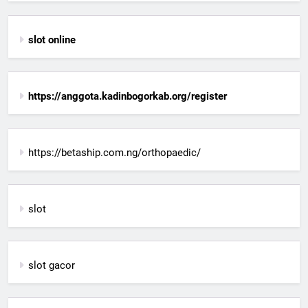
slot online
https://anggota.kadinbogorkab.org/register
https://betaship.com.ng/orthopaedic/
slot
slot gacor