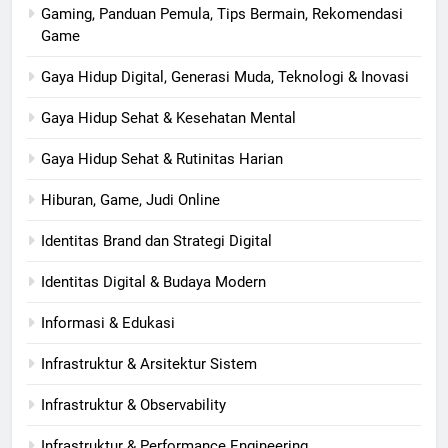
Gaming, Panduan Pemula, Tips Bermain, Rekomendasi
Game
Gaya Hidup Digital, Generasi Muda, Teknologi & Inovasi
Gaya Hidup Sehat & Kesehatan Mental
Gaya Hidup Sehat & Rutinitas Harian
Hiburan, Game, Judi Online
Identitas Brand dan Strategi Digital
Identitas Digital & Budaya Modern
Informasi & Edukasi
Infrastruktur & Arsitektur Sistem
Infrastruktur & Observability
Infrastruktur & Performance Engineering