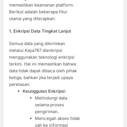
memastikan keamanan platform.
Berikut adalah beberapa fitur
utama yang diterapkan:
1. Enkripsi Data Tingkat Lanjut
Semua data yang dikirimkan
melalui Kaya787 dienkripsi
menggunakan teknologi enkripsi
terkini. Hal ini memastikan bahwa
data tidak dapat dibaca oleh pihak
ketiga, bahkan jika terjadi upaya
peretasan.
Keunggulan Enkripsi:
Melindungi data
selama proses
pengiriman.
Mencegah akses tidak
sah ke informasi