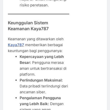
risiko peretasan.
Keunggulan Sistem
Keamanan Kaya787
Keamanan yang ditawarkan oleh
Kaya787
memberikan berbagai
keuntungan bagi penggunanya:
Kepercayaan yang Lebih
Besar:
Pengguna merasa
aman untuk bertransaksi di
platform.
Perlindungan Maksimal:
Data pribadi terlindungi dari
ancaman siber.
Pengalaman Pengguna
yang Lebih Baik:
Dengan
sistem yang aman,