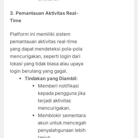
3. Pemantauan Aktivitas Real-
Time
Platform ini memiliki sistem
pemantauan aktivitas real-time
yang dapat mendeteksi pola-pola
mencurigakan, seperti login dari
lokasi yang tidak biasa atau upaya
login berulang yang gagal.
Tindakan yang Diambil:
Memberi notifikasi
kepada pengguna jika
terjadi aktivitas
mencurigakan.
Memblokir sementara
akun untuk mencegah
penyalahgunaan lebih
lanjut.