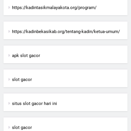
https://kadintasikmalayakota.org/program/
https://kadinbekasikab.org/tentang-kadin/ketua-umum/
apk slot gacor
slot gacor
situs slot gacor hari ini
slot gacor