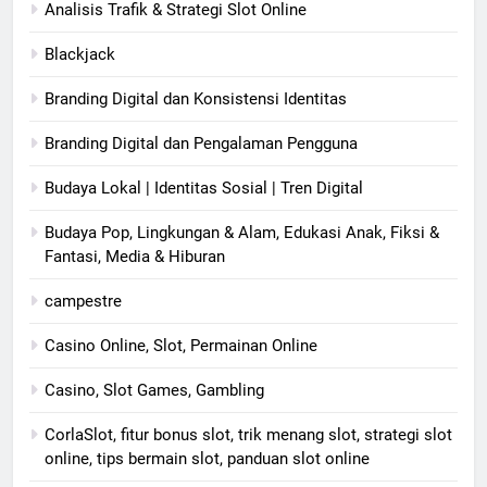
Analisis Trafik & Strategi Slot Online
Blackjack
Branding Digital dan Konsistensi Identitas
Branding Digital dan Pengalaman Pengguna
Budaya Lokal | Identitas Sosial | Tren Digital
Budaya Pop, Lingkungan & Alam, Edukasi Anak, Fiksi &
Fantasi, Media & Hiburan
campestre
Casino Online, Slot, Permainan Online
Casino, Slot Games, Gambling
CorlaSlot, fitur bonus slot, trik menang slot, strategi slot
online, tips bermain slot, panduan slot online