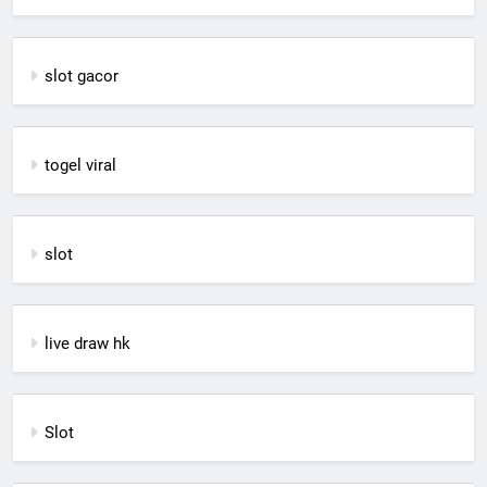
slot gacor
togel viral
slot
live draw hk
Slot