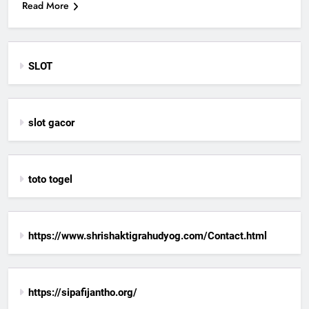
Read More
SLOT
slot gacor
toto togel
https://www.shrishaktigrahudyog.com/Contact.html
https://sipafijantho.org/