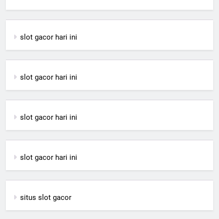
slot gacor hari ini
slot gacor hari ini
slot gacor hari ini
slot gacor hari ini
situs slot gacor