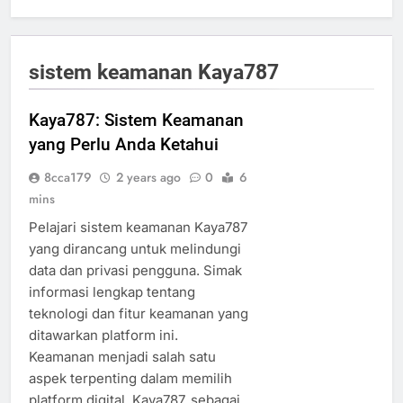
sistem keamanan Kaya787
Kaya787: Sistem Keamanan
yang Perlu Anda Ketahui
8cca179
2 years ago
0
6
mins
Pelajari sistem keamanan Kaya787
yang dirancang untuk melindungi
data dan privasi pengguna. Simak
informasi lengkap tentang
teknologi dan fitur keamanan yang
ditawarkan platform ini.
Keamanan menjadi salah satu
aspek terpenting dalam memilih
platform digital. Kaya787, sebagai