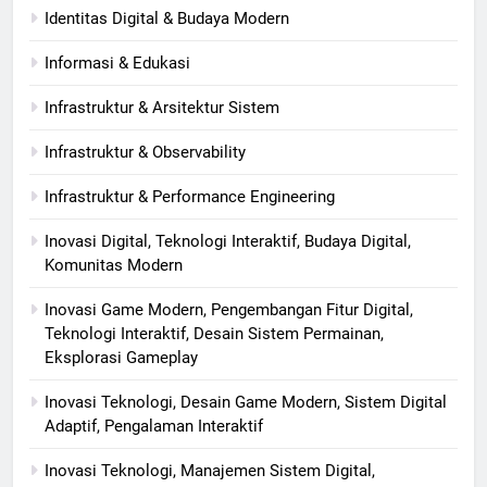
Identitas Digital & Budaya Modern
Informasi & Edukasi
Infrastruktur & Arsitektur Sistem
Infrastruktur & Observability
Infrastruktur & Performance Engineering
Inovasi Digital, Teknologi Interaktif, Budaya Digital,
Komunitas Modern
Inovasi Game Modern, Pengembangan Fitur Digital,
Teknologi Interaktif, Desain Sistem Permainan,
Eksplorasi Gameplay
Inovasi Teknologi, Desain Game Modern, Sistem Digital
Adaptif, Pengalaman Interaktif
Inovasi Teknologi, Manajemen Sistem Digital,