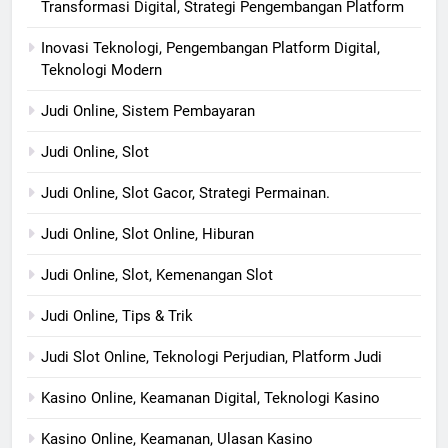
Transformasi Digital, Strategi Pengembangan Platform
Inovasi Teknologi, Pengembangan Platform Digital,
Teknologi Modern
Judi Online, Sistem Pembayaran
Judi Online, Slot
Judi Online, Slot Gacor, Strategi Permainan.
Judi Online, Slot Online, Hiburan
Judi Online, Slot, Kemenangan Slot
Judi Online, Tips & Trik
Judi Slot Online, Teknologi Perjudian, Platform Judi
Kasino Online, Keamanan Digital, Teknologi Kasino
Kasino Online, Keamanan, Ulasan Kasino