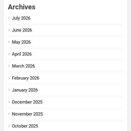
Archives
July 2026
June 2026
May 2026
April 2026
March 2026
February 2026
January 2026
December 2025
November 2025
October 2025