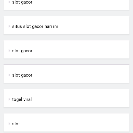
slot gacor
situs slot gacor hari ini
slot gacor
slot gacor
togel viral
slot