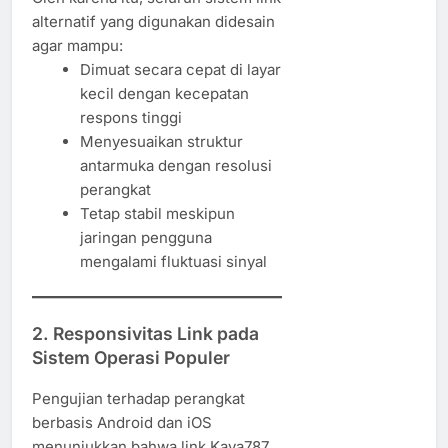
alternatif yang digunakan didesain
agar mampu:
Dimuat secara cepat di layar
kecil dengan kecepatan
respons tinggi
Menyesuaikan struktur
antarmuka dengan resolusi
perangkat
Tetap stabil meskipun
jaringan pengguna
mengalami fluktuasi sinyal
2. Responsivitas Link pada
Sistem Operasi Populer
Pengujian terhadap perangkat
berbasis Android dan iOS
menunjukkan bahwa link Kaya787