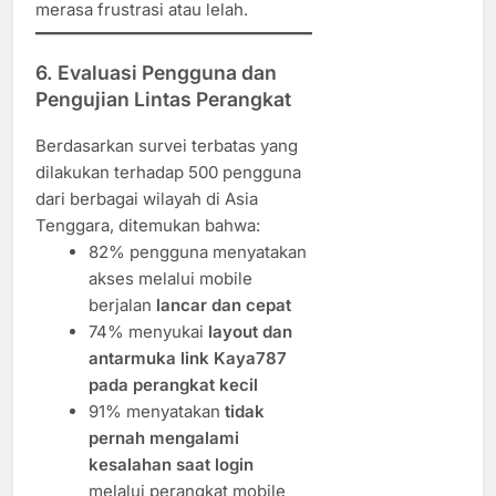
merasa frustrasi atau lelah.
6. Evaluasi Pengguna dan
Pengujian Lintas Perangkat
Berdasarkan survei terbatas yang
dilakukan terhadap 500 pengguna
dari berbagai wilayah di Asia
Tenggara, ditemukan bahwa:
82% pengguna menyatakan
akses melalui mobile
berjalan
lancar dan cepat
74% menyukai
layout dan
antarmuka link Kaya787
pada perangkat kecil
91% menyatakan
tidak
pernah mengalami
kesalahan saat login
melalui perangkat mobile