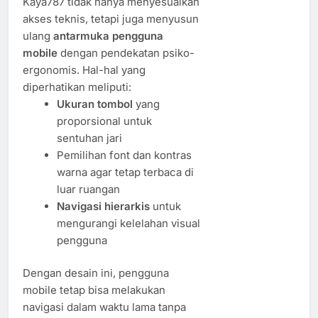
Kaya787 tidak hanya menyesuaikan
akses teknis, tetapi juga menyusun
ulang
antarmuka pengguna
mobile
dengan pendekatan psiko-
ergonomis. Hal-hal yang
diperhatikan meliputi:
Ukuran tombol
yang
proporsional untuk
sentuhan jari
Pemilihan font dan kontras
warna agar tetap terbaca di
luar ruangan
Navigasi hierarkis
untuk
mengurangi kelelahan visual
pengguna
Dengan desain ini, pengguna
mobile tetap bisa melakukan
navigasi dalam waktu lama tanpa