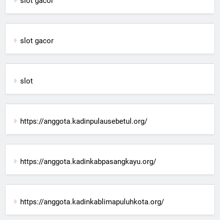
slot gacor
slot gacor
slot
https://anggota.kadinpulausebetul.org/
https://anggota.kadinkabpasangkayu.org/
https://anggota.kadinkablimapuluhkota.org/