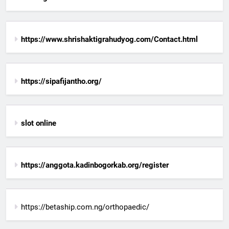
https://www.shrishaktigrahudyog.com/Contact.html
https://sipafijantho.org/
slot online
https://anggota.kadinbogorkab.org/register
https://betaship.com.ng/orthopaedic/