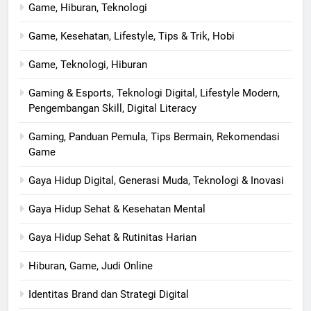
Game, Hiburan, Teknologi
Game, Kesehatan, Lifestyle, Tips & Trik, Hobi
Game, Teknologi, Hiburan
Gaming & Esports, Teknologi Digital, Lifestyle Modern,
Pengembangan Skill, Digital Literacy
Gaming, Panduan Pemula, Tips Bermain, Rekomendasi
Game
Gaya Hidup Digital, Generasi Muda, Teknologi & Inovasi
Gaya Hidup Sehat & Kesehatan Mental
Gaya Hidup Sehat & Rutinitas Harian
Hiburan, Game, Judi Online
Identitas Brand dan Strategi Digital