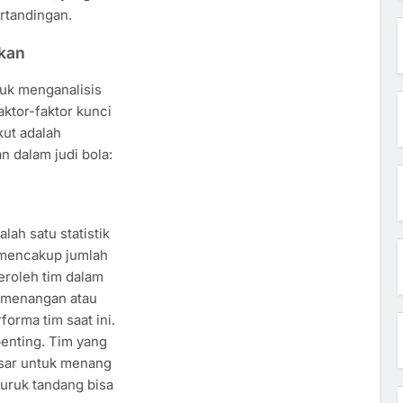
rtandingan.
ikan
tuk menganalisis
ktor-faktor kunci
kut adalah
n dalam judi bola:
ah satu statistik
ni mencakup jumlah
eroleh tim dalam
kemenangan atau
orma tim saat ini.
penting. Tim yang
esar untuk menang
buruk tandang bisa