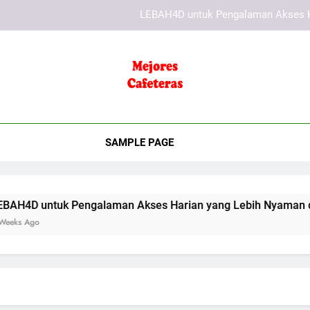
LEBAH4D untuk Pengalaman Akses H
EDWINSLOT sebagai Brand Dig
LEBAH4D sebagai Brand Di
ores Cafeteras
EDWINSLOT untuk Pengalaman Akses Ha
sin Kopi Terbaik Dengan Panduan Dan Ulasan Dari Mejores Caf
LEBAH4D untuk Pengalaman Akses H
SAMPLE PAGE
EDWINSLOT sebagai Brand Dig
LEBAH4D sebagai Brand Di
k Pengalaman Akses Harian yang Lebih Nyaman dan Terarah