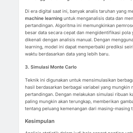
Di era digital saat ini, banyak analis taruhan yang
machine learning
untuk menganalisis data dan mem
pertandingan. Algoritma ini memungkinkan pemros
besar data secara cepat dan mengidentifikasi pola
dikenali dengan analisis manual. Dengan menggun
learning, model ini dapat memperbaiki prediksi seir
waktu berdasarkan data yang lebih baru.
3.
Simulasi Monte Carlo
Teknik ini digunakan untuk mensimulasikan berba
hasil berdasarkan berbagai variabel yang mungki
pertandingan. Dengan melakukan simulasi ribuan kal
paling mungkin akan terungkap, memberikan gambar
tentang peluang kemenangan dari masing-masing t
Kesimpulan