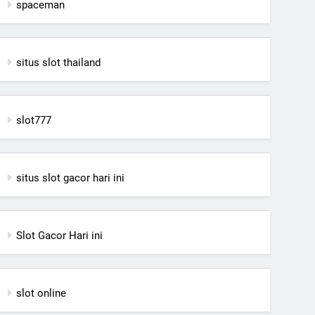
spaceman
situs slot thailand
slot777
situs slot gacor hari ini
Slot Gacor Hari ini
slot online