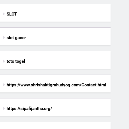
SLOT
slot gacor
toto togel
https://www.shrishaktigrahudyog.com/Contact.html
https://sipafijantho.org/