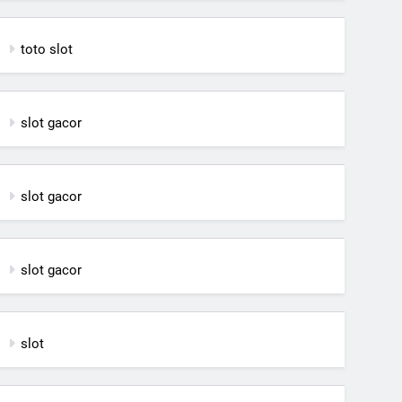
toto slot
slot gacor
slot gacor
slot gacor
slot