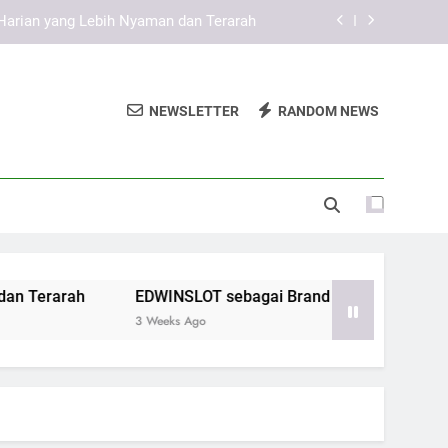
arian yang Lebih Nyaman dan Terarah
ital dengan Identitas yang Konsisten
gital dengan Identitas yang Konsisten
NEWSLETTER
RANDOM NEWS
rian yang Lebih Nyaman dan Terarah
eteras. Pilihan Terbaik Untuk Para Pencinta Kopi.
arian yang Lebih Nyaman dan Terarah
ital dengan Identitas yang Konsisten
gital dengan Identitas yang Konsisten
EDWINSLOT sebagai Brand Digital dengan Identitas yan
3 Weeks Ago