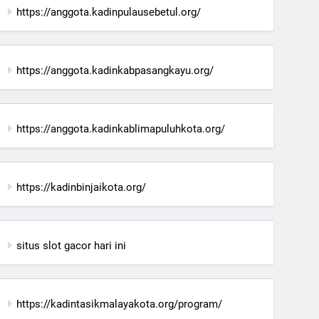
https://anggota.kadinpulausebetul.org/
https://anggota.kadinkabpasangkayu.org/
https://anggota.kadinkablimapuluhkota.org/
https://kadinbinjaikota.org/
situs slot gacor hari ini
https://kadintasikmalayakota.org/program/