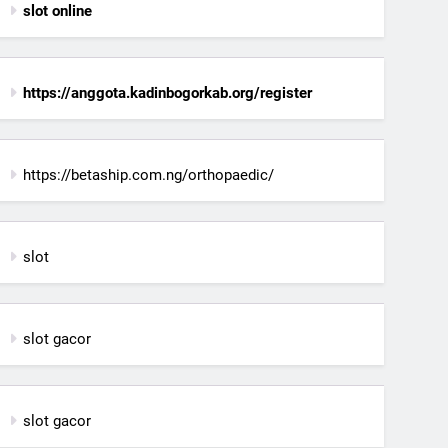
slot online
https://anggota.kadinbogorkab.org/register
https://betaship.com.ng/orthopaedic/
slot
slot gacor
slot gacor