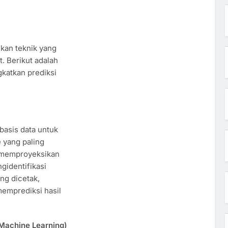
kan teknik yang
. Berikut adalah
gkatkan prediksi
basis data untuk
 yang paling
memproyeksikan
gidentifikasi
ng dicetak,
emprediksi hasil
Machine Learning)