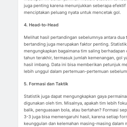
juga penting karena menunjukkan seberapa efektif
menciptakan peluang nyata untuk mencetak gol.
4.
Head-to-Head
Melihat hasil pertandingan sebelumnya antara dua 
bertanding juga merupakan faktor penting. Statisti
mengungkapkan bagaimana tim saling berhadapan 
tahun terakhir, termasuk jumlah kemenangan, gol y
hasil imbang. Data ini bisa memberikan petunjuk m
lebih unggul dalam pertemuan-pertemuan sebelum
5.
Formasi dan Taktik
Statistik juga dapat mengungkapkan gaya permaina
digunakan oleh tim. Misalnya, apakah tim lebih fok
balik, penguasaan bola, atau bertahan? Formasi sep
3-3 juga bisa memengaruhi hasil, karena setiap for
keunggulan dan kelemahan masing-masing dalam 