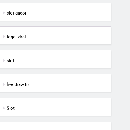
slot gacor
togel viral
slot
live draw hk
Slot