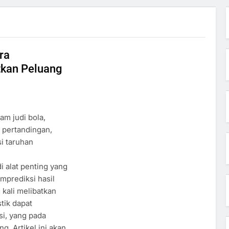
ra
kan Peluang
lam judi bola,
 pertandingan,
i taruhan
di alat penting yang
mprediksi hasil
 kali melibatkan
tik dapat
i, yang pada
. Artikel ini akan