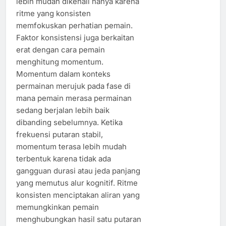
lebih mudah dikenali hanya karena
ritme yang konsisten
memfokuskan perhatian pemain.
Faktor konsistensi juga berkaitan
erat dengan cara pemain
menghitung momentum.
Momentum dalam konteks
permainan merujuk pada fase di
mana pemain merasa permainan
sedang berjalan lebih baik
dibanding sebelumnya. Ketika
frekuensi putaran stabil,
momentum terasa lebih mudah
terbentuk karena tidak ada
gangguan durasi atau jeda panjang
yang memutus alur kognitif. Ritme
konsisten menciptakan aliran yang
memungkinkan pemain
menghubungkan hasil satu putaran