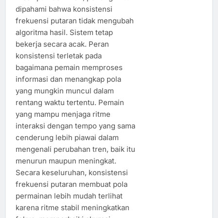
dipahami bahwa konsistensi
frekuensi putaran tidak mengubah
algoritma hasil. Sistem tetap
bekerja secara acak. Peran
konsistensi terletak pada
bagaimana pemain memproses
informasi dan menangkap pola
yang mungkin muncul dalam
rentang waktu tertentu. Pemain
yang mampu menjaga ritme
interaksi dengan tempo yang sama
cenderung lebih piawai dalam
mengenali perubahan tren, baik itu
menurun maupun meningkat.
Secara keseluruhan, konsistensi
frekuensi putaran membuat pola
permainan lebih mudah terlihat
karena ritme stabil meningkatkan