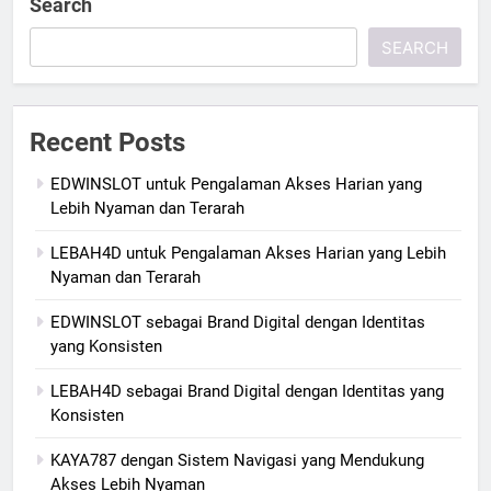
Search
SEARCH
Recent Posts
EDWINSLOT untuk Pengalaman Akses Harian yang
Lebih Nyaman dan Terarah
LEBAH4D untuk Pengalaman Akses Harian yang Lebih
Nyaman dan Terarah
EDWINSLOT sebagai Brand Digital dengan Identitas
yang Konsisten
LEBAH4D sebagai Brand Digital dengan Identitas yang
Konsisten
KAYA787 dengan Sistem Navigasi yang Mendukung
Akses Lebih Nyaman