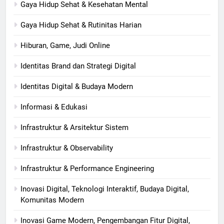
Gaya Hidup Sehat & Kesehatan Mental
Gaya Hidup Sehat & Rutinitas Harian
Hiburan, Game, Judi Online
Identitas Brand dan Strategi Digital
Identitas Digital & Budaya Modern
Informasi & Edukasi
Infrastruktur & Arsitektur Sistem
Infrastruktur & Observability
Infrastruktur & Performance Engineering
Inovasi Digital, Teknologi Interaktif, Budaya Digital,
Komunitas Modern
Inovasi Game Modern, Pengembangan Fitur Digital,