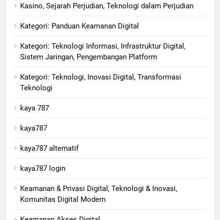
Kasino, Sejarah Perjudian, Teknologi dalam Perjudian
Kategori: Panduan Keamanan Digital
Kategori: Teknologi Informasi, Infrastruktur Digital,
Sistem Jaringan, Pengembangan Platform
Kategori: Teknologi, Inovasi Digital, Transformasi
Teknologi
kaya 787
kaya787
kaya787 alternatif
kaya787 login
Keamanan & Privasi Digital, Teknologi & Inovasi,
Komunitas Digital Modern
Keamanan Akses Digital