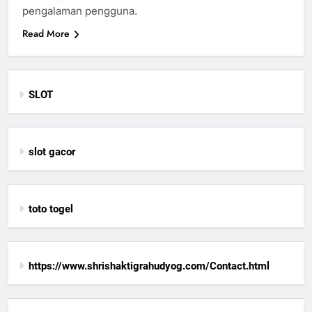
pengalaman pengguna.
Read More
SLOT
slot gacor
toto togel
https://www.shrishaktigrahudyog.com/Contact.html