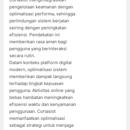
pengelolaan keamanan dengan
optimalisasi performa, sehingga
perlindungan sistem berjalan
seiring dengan peningkatan
efisiensi. Pendekatan ini
memberikan rasa aman bagi
pengguna yang berinteraksi
secara rutin.
Dalam konteks platform digital
modern, optimalisasi sistem
memberikan dampak langsung
terhadap tingkat kepuasan
pengguna. Aktivitas online yang
bebas hambatan meningkatkan
efisiensi waktu dan kenyamanan
penggunaan. Corlaslot
memanfaatkan optimalisasi
sebagai strategi untuk menjaga