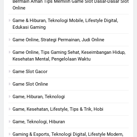
Bermain Aman Tips Memilih Game Slot Dasar-Dasar Slot
Online
Game & Hiburan, Teknologi Mobile, Lifestyle Digital,
Edukasi Gaming
Game Online, Strategi Permainan, Judi Online
Game Online, Tips Gaming Sehat, Keseimbangan Hidup,
Kesehatan Mental, Pengelolaan Waktu
Game Slot Gacor
Game Slot Online
Game, Hiburan, Teknologi
Game, Kesehatan, Lifestyle, Tips & Trik, Hobi
Game, Teknologi, Hiburan
Gaming & Esports, Teknologi Digital, Lifestyle Modern,