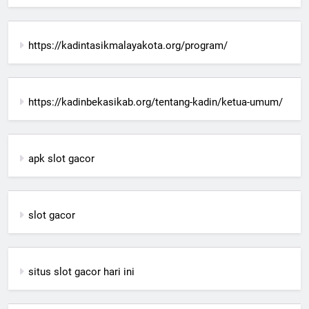
https://kadintasikmalayakota.org/program/
https://kadinbekasikab.org/tentang-kadin/ketua-umum/
apk slot gacor
slot gacor
situs slot gacor hari ini