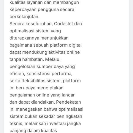
kualitas layanan dan membangun
kepercayaan pengguna secara
berkelanjutan.
Secara keseluruhan, Corlaslot dan
optimalisasi sistem yang
diterapkannya menunjukkan
bagaimana sebuah platform digital
dapat mendukung aktivitas online
tanpa hambatan. Melalui
pengelolaan sumber daya yang
efisien, konsistensi performa,
serta fleksibilitas sistem, platform
ini berupaya menciptakan
pengalaman online yang lancar
dan dapat diandalkan. Pendekatan
ini menegaskan bahwa optimalisasi
sistem bukan sekadar peningkatan
teknis, melainkan investasi jangka
panjang dalam kualitas