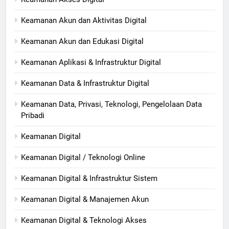
Keamanan Akun dan Aktivitas Digital
Keamanan Akun dan Edukasi Digital
Keamanan Aplikasi & Infrastruktur Digital
Keamanan Data & Infrastruktur Digital
Keamanan Data, Privasi, Teknologi, Pengelolaan Data
Pribadi
Keamanan Digital
Keamanan Digital / Teknologi Online
Keamanan Digital & Infrastruktur Sistem
Keamanan Digital & Manajemen Akun
Keamanan Digital & Teknologi Akses