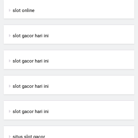
slot online
slot gacor hari ini
slot gacor hari ini
slot gacor hari ini
slot gacor hari ini
situs slot gacor