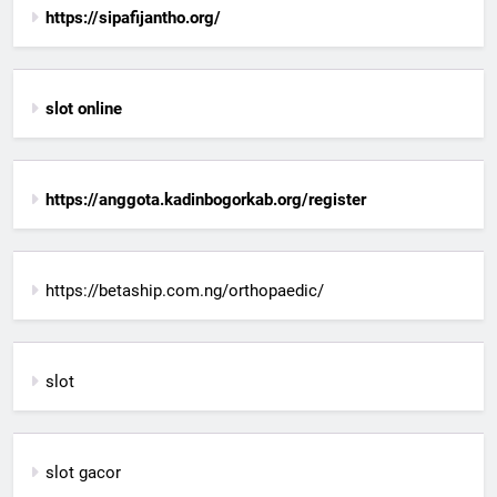
https://sipafijantho.org/
slot online
https://anggota.kadinbogorkab.org/register
https://betaship.com.ng/orthopaedic/
slot
slot gacor