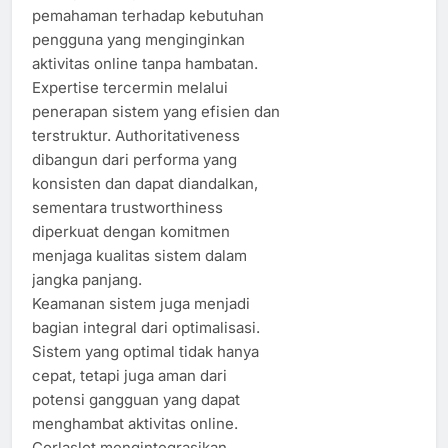
pemahaman terhadap kebutuhan
pengguna yang menginginkan
aktivitas online tanpa hambatan.
Expertise tercermin melalui
penerapan sistem yang efisien dan
terstruktur. Authoritativeness
dibangun dari performa yang
konsisten dan dapat diandalkan,
sementara trustworthiness
diperkuat dengan komitmen
menjaga kualitas sistem dalam
jangka panjang.
Keamanan sistem juga menjadi
bagian integral dari optimalisasi.
Sistem yang optimal tidak hanya
cepat, tetapi juga aman dari
potensi gangguan yang dapat
menghambat aktivitas online.
Corlaslot mengintegrasikan