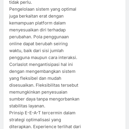
tidak perlu.
Pengelolaan sistem yang optimal
juga berkaitan erat dengan
kemampuan platform dalam
menyesuaikan diri terhadap
perubahan. Pola penggunaan
online dapat berubah seiring
waktu, baik dari sisi jumlah
pengguna maupun cara interaksi.
Corlaslot mengantisipasi hal ini
dengan mengembangkan sistem
yang fleksibel dan mudah
disesuaikan. Fleksibilitas tersebut
memungkinkan penyesuaian
sumber daya tanpa mengorbankan
stabilitas layanan.
Prinsip E-E-A-T tercermin dalam
strategi optimalisasi yang
diterapkan. Experience terlihat dari