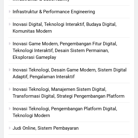
Infrastruktur & Performance Engineering
Inovasi Digital, Teknologi Interaktif, Budaya Digital,
Komunitas Modern
Inovasi Game Modern, Pengembangan Fitur Digital,
Teknologi Interaktif, Desain Sistem Permainan,
Eksplorasi Gameplay
Inovasi Teknologi, Desain Game Modern, Sistem Digital
Adaptif, Pengalaman Interaktif
Inovasi Teknologi, Manajemen Sistem Digital,
Transformasi Digital, Strategi Pengembangan Platform
Inovasi Teknologi, Pengembangan Platform Digital,
Teknologi Modern
Judi Online, Sistem Pembayaran