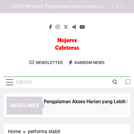
Skip
EDWINSLOT sebagai Brand Digital dengan
to
Identitas yang Konsisten
content
LEBAH4D sebagai Brand Digital dengan Identitas
yang Konsisten
EDWINSLOT untuk Pengalaman Akses Harian
yang Lebih Nyaman dan Terarah
LEBAH4D untuk Pengalaman Akses Harian yang
Lebih Nyaman dan Terarah
Mejores
Temukan Mesin Kopi Terbaik Dengan
EDWINSLOT sebagai Brand Digital dengan
NEWSLETTER
RANDOM NEWS
Identitas yang Konsisten
Cafeteras
Panduan Dan Ulasan Dari Mejores
LEBAH4D sebagai Brand Digital dengan Identitas
Cafeteras. Pilihan Terbaik Untuk Para
yang Konsisten
MENU
Pencinta Kopi.
WINSLOT untuk Pengalaman Akses Harian yang Lebih Nyama
HEADLINES
Weeks Ago
Home
performa stabil