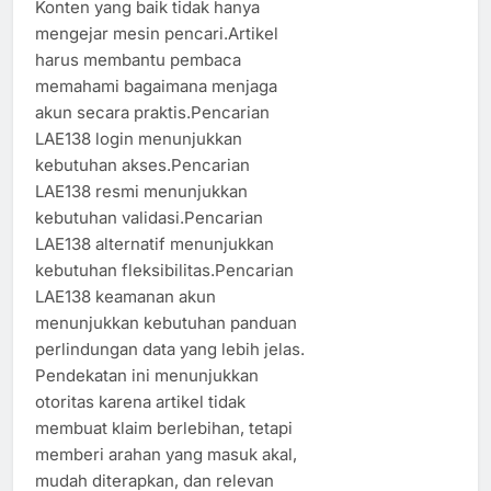
Konten yang baik tidak hanya
mengejar mesin pencari.Artikel
harus membantu pembaca
memahami bagaimana menjaga
akun secara praktis.Pencarian
LAE138 login menunjukkan
kebutuhan akses.Pencarian
LAE138 resmi menunjukkan
kebutuhan validasi.Pencarian
LAE138 alternatif menunjukkan
kebutuhan fleksibilitas.Pencarian
LAE138 keamanan akun
menunjukkan kebutuhan panduan
perlindungan data yang lebih jelas.
Pendekatan ini menunjukkan
otoritas karena artikel tidak
membuat klaim berlebihan, tetapi
memberi arahan yang masuk akal,
mudah diterapkan, dan relevan