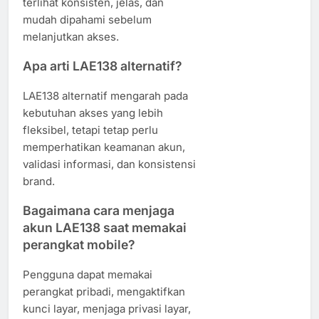
terlihat konsisten, jelas, dan
mudah dipahami sebelum
melanjutkan akses.
Apa arti LAE138 alternatif?
LAE138 alternatif mengarah pada
kebutuhan akses yang lebih
fleksibel, tetapi tetap perlu
memperhatikan keamanan akun,
validasi informasi, dan konsistensi
brand.
Bagaimana cara menjaga
akun LAE138 saat memakai
perangkat mobile?
Pengguna dapat memakai
perangkat pribadi, mengaktifkan
kunci layar, menjaga privasi layar,