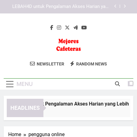
Skip
EDWINSLOT sebagai Brand Digital dengan
to
Identitas yang Konsisten
content
LEBAH4D sebagai Brand Digital dengan Identitas
yang Konsisten
EDWINSLOT untuk Pengalaman Akses Harian
yang Lebih Nyaman dan Terarah
LEBAH4D untuk Pengalaman Akses Harian yang
Lebih Nyaman dan Terarah
Mejores
Temukan Mesin Kopi Terbaik Dengan
EDWINSLOT sebagai Brand Digital dengan
NEWSLETTER
RANDOM NEWS
Identitas yang Konsisten
Cafeteras
Panduan Dan Ulasan Dari Mejores
LEBAH4D sebagai Brand Digital dengan Identitas
Cafeteras. Pilihan Terbaik Untuk Para
yang Konsisten
MENU
Pencinta Kopi.
WINSLOT untuk Pengalaman Akses Harian yang Lebih Nyama
HEADLINES
Weeks Ago
Home
pengguna online