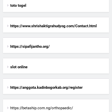
toto togel
https://www.shrishaktigrahudyog.com/Contact.html
https://sipafijantho.org/
slot online
https://anggota.kadinbogorkab.org/register
https://betaship.com.ng/orthopaedic/