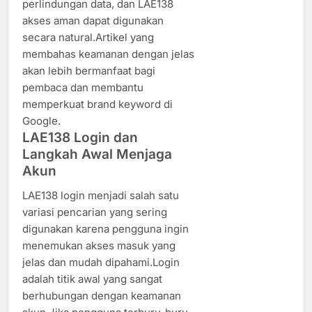
perlindungan data, dan LAE138
akses aman dapat digunakan
secara natural.Artikel yang
membahas keamanan dengan jelas
akan lebih bermanfaat bagi
pembaca dan membantu
memperkuat brand keyword di
Google.
LAE138 Login dan
Langkah Awal Menjaga
Akun
LAE138 login menjadi salah satu
variasi pencarian yang sering
digunakan karena pengguna ingin
menemukan akses masuk yang
jelas dan mudah dipahami.Login
adalah titik awal yang sangat
berhubungan dengan keamanan