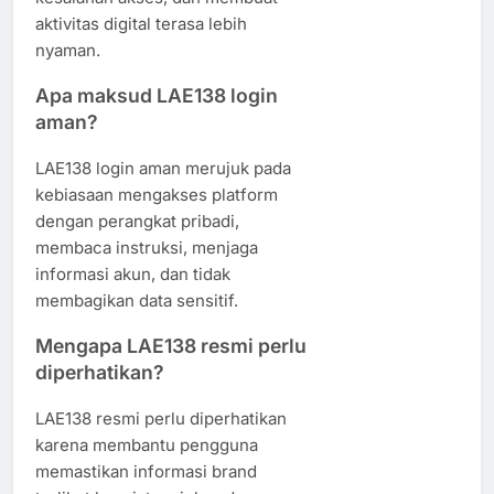
aktivitas digital terasa lebih
nyaman.
Apa maksud LAE138 login
aman?
LAE138 login aman merujuk pada
kebiasaan mengakses platform
dengan perangkat pribadi,
membaca instruksi, menjaga
informasi akun, dan tidak
membagikan data sensitif.
Mengapa LAE138 resmi perlu
diperhatikan?
LAE138 resmi perlu diperhatikan
karena membantu pengguna
memastikan informasi brand