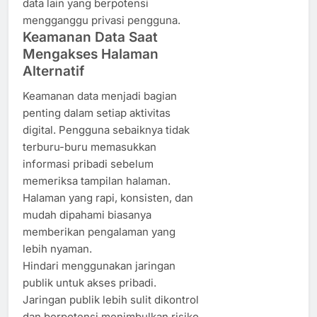
data lain yang berpotensi
mengganggu privasi pengguna.
Keamanan Data Saat
Mengakses Halaman
Alternatif
Keamanan data menjadi bagian
penting dalam setiap aktivitas
digital. Pengguna sebaiknya tidak
terburu-buru memasukkan
informasi pribadi sebelum
memeriksa tampilan halaman.
Halaman yang rapi, konsisten, dan
mudah dipahami biasanya
memberikan pengalaman yang
lebih nyaman.
Hindari menggunakan jaringan
publik untuk akses pribadi.
Jaringan publik lebih sulit dikontrol
dan berpotensi menimbulkan risiko