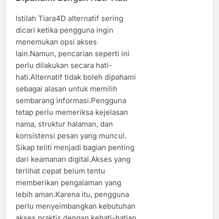
Istilah Tiara4D alternatif sering
dicari ketika pengguna ingin
menemukan opsi akses
lain.Namun, pencarian seperti ini
perlu dilakukan secara hati-
hati.Alternatif tidak boleh dipahami
sebagai alasan untuk memilih
sembarang informasi.Pengguna
tetap perlu memeriksa kejelasan
nama, struktur halaman, dan
konsistensi pesan yang muncul.
Sikap teliti menjadi bagian penting
dari keamanan digital.Akses yang
terlihat cepat belum tentu
memberikan pengalaman yang
lebih aman.Karena itu, pengguna
perlu menyeimbangkan kebutuhan
akses praktis dengan kehati-hatian