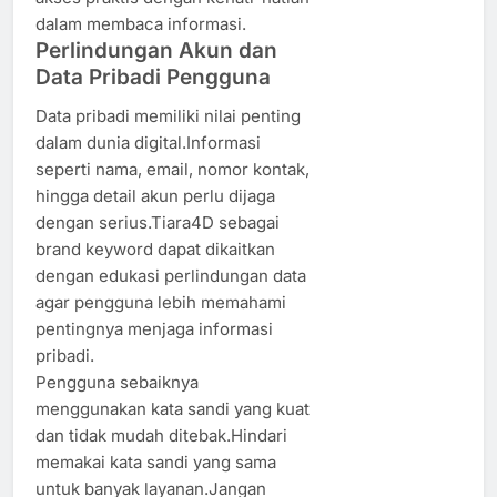
dalam membaca informasi.
Perlindungan Akun dan
Data Pribadi Pengguna
Data pribadi memiliki nilai penting
dalam dunia digital.Informasi
seperti nama, email, nomor kontak,
hingga detail akun perlu dijaga
dengan serius.Tiara4D sebagai
brand keyword dapat dikaitkan
dengan edukasi perlindungan data
agar pengguna lebih memahami
pentingnya menjaga informasi
pribadi.
Pengguna sebaiknya
menggunakan kata sandi yang kuat
dan tidak mudah ditebak.Hindari
memakai kata sandi yang sama
untuk banyak layanan.Jangan