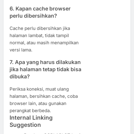
6. Kapan cache browser
perlu dibersihkan?
Cache perlu dibersihkan jika
halaman lambat, tidak tampil
normal, atau masih menampilkan
versi lama.
7. Apa yang harus dilakukan
jika halaman tetap tidak bisa
dibuka?
Periksa koneksi, muat ulang
halaman, bersihkan cache, coba
browser lain, atau gunakan
perangkat berbeda.
Internal Linking
Suggestion