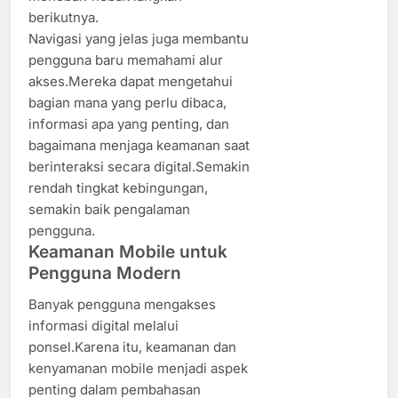
berikutnya.
Navigasi yang jelas juga membantu
pengguna baru memahami alur
akses.Mereka dapat mengetahui
bagian mana yang perlu dibaca,
informasi apa yang penting, dan
bagaimana menjaga keamanan saat
berinteraksi secara digital.Semakin
rendah tingkat kebingungan,
semakin baik pengalaman
pengguna.
Keamanan Mobile untuk
Pengguna Modern
Banyak pengguna mengakses
informasi digital melalui
ponsel.Karena itu, keamanan dan
kenyamanan mobile menjadi aspek
penting dalam pembahasan