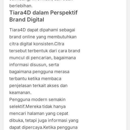
berlebihan.
Tiara4D dalam Perspektif
Brand Digital
Tiara4D dapat dipahami sebagai
brand online yang membutuhkan
citra digital konsisten.Citra
tersebut terbentuk dari cara brand
muncul di pencarian, bagaimana
informasi disusun, serta
bagaimana pengguna merasa
terbantu ketika membaca
penjelasan terkait akses dan
keamanan.
Pengguna modern semakin
selektif.Mereka tidak hanya
mencari halaman yang cepat
dibuka, tetapi juga informasi yang
dapat dipercaya.Ketika pengguna