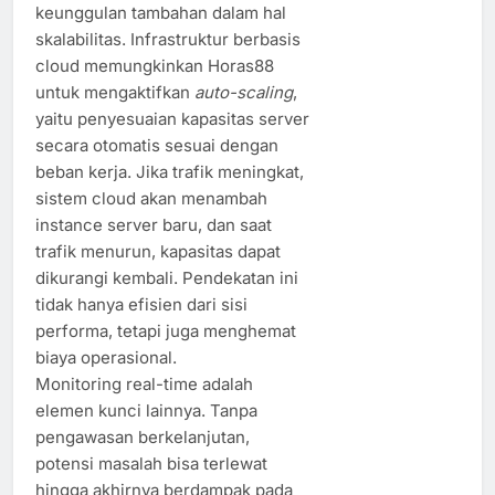
keunggulan tambahan dalam hal
skalabilitas. Infrastruktur berbasis
cloud memungkinkan Horas88
untuk mengaktifkan
auto-scaling
,
yaitu penyesuaian kapasitas server
secara otomatis sesuai dengan
beban kerja. Jika trafik meningkat,
sistem cloud akan menambah
instance server baru, dan saat
trafik menurun, kapasitas dapat
dikurangi kembali. Pendekatan ini
tidak hanya efisien dari sisi
performa, tetapi juga menghemat
biaya operasional.
Monitoring real-time adalah
elemen kunci lainnya. Tanpa
pengawasan berkelanjutan,
potensi masalah bisa terlewat
hingga akhirnya berdampak pada