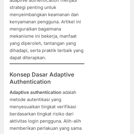
adaptive authentication menjadi
strategi penting untuk
menyeimbangkan keamanan dan
kenyamanan pengguna. Artikel ini
menguraikan bagaimana
mekanisme ini bekerja, manfaat
yang diperoleh, tantangan yang
dihadapi, serta praktik terbaik yang
dapat diterapkan.
Konsep Dasar Adaptive
Authentication
Adaptive authentication
adalah
metode autentikasi yang
menyesuaikan tingkat verifikasi
berdasarkan tingkat risiko dari
aktivitas login pengguna. Alih-alih
memberikan perlakuan yang sama