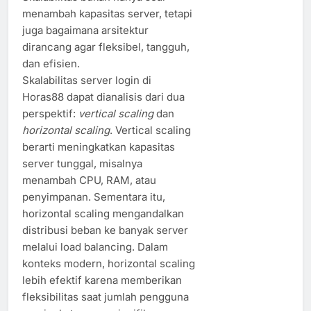
menambah kapasitas server, tetapi
juga bagaimana arsitektur
dirancang agar fleksibel, tangguh,
dan efisien.
Skalabilitas server login di
Horas88 dapat dianalisis dari dua
perspektif:
vertical scaling
dan
horizontal scaling
. Vertical scaling
berarti meningkatkan kapasitas
server tunggal, misalnya
menambah CPU, RAM, atau
penyimpanan. Sementara itu,
horizontal scaling mengandalkan
distribusi beban ke banyak server
melalui load balancing. Dalam
konteks modern, horizontal scaling
lebih efektif karena memberikan
fleksibilitas saat jumlah pengguna