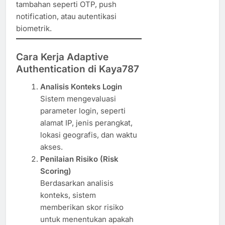
tambahan seperti OTP, push
notification, atau autentikasi
biometrik.
Cara Kerja Adaptive
Authentication di Kaya787
Analisis Konteks Login
Sistem mengevaluasi
parameter login, seperti
alamat IP, jenis perangkat,
lokasi geografis, dan waktu
akses.
Penilaian Risiko (Risk
Scoring)
Berdasarkan analisis
konteks, sistem
memberikan skor risiko
untuk menentukan apakah