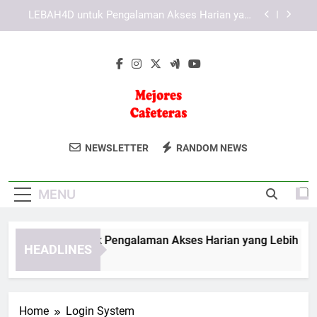
Skip
EDWINSLOT sebagai Brand Digital dengan
to
Identitas yang Konsisten
content
LEBAH4D sebagai Brand Digital dengan Identitas
yang Konsisten
EDWINSLOT untuk Pengalaman Akses Harian
yang Lebih Nyaman dan Terarah
LEBAH4D untuk Pengalaman Akses Harian yang
Lebih Nyaman dan Terarah
Mejores
Temukan Mesin Kopi Terbaik Dengan
EDWINSLOT sebagai Brand Digital dengan
NEWSLETTER
RANDOM NEWS
Identitas yang Konsisten
Cafeteras
Panduan Dan Ulasan Dari Mejores
LEBAH4D sebagai Brand Digital dengan Identitas
Cafeteras. Pilihan Terbaik Untuk Para
yang Konsisten
MENU
Pencinta Kopi.
WINSLOT untuk Pengalaman Akses Harian yang Lebih Nyama
HEADLINES
Weeks Ago
Home
Login System