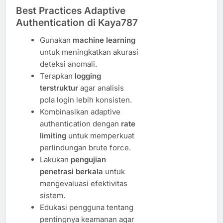
Best Practices Adaptive
Authentication di Kaya787
Gunakan
machine learning
untuk meningkatkan akurasi
deteksi anomali.
Terapkan
logging
terstruktur
agar analisis
pola login lebih konsisten.
Kombinasikan adaptive
authentication dengan
rate
limiting
untuk memperkuat
perlindungan brute force.
Lakukan
pengujian
penetrasi berkala
untuk
mengevaluasi efektivitas
sistem.
Edukasi pengguna tentang
pentingnya keamanan agar