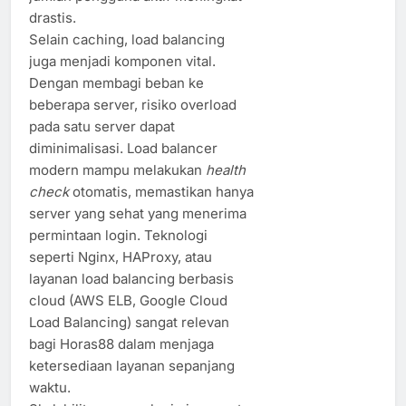
drastis.
Selain caching, load balancing
juga menjadi komponen vital.
Dengan membagi beban ke
beberapa server, risiko overload
pada satu server dapat
diminimalisasi. Load balancer
modern mampu melakukan
health
check
otomatis, memastikan hanya
server yang sehat yang menerima
permintaan login. Teknologi
seperti Nginx, HAProxy, atau
layanan load balancing berbasis
cloud (AWS ELB, Google Cloud
Load Balancing) sangat relevan
bagi Horas88 dalam menjaga
ketersediaan layanan sepanjang
waktu.