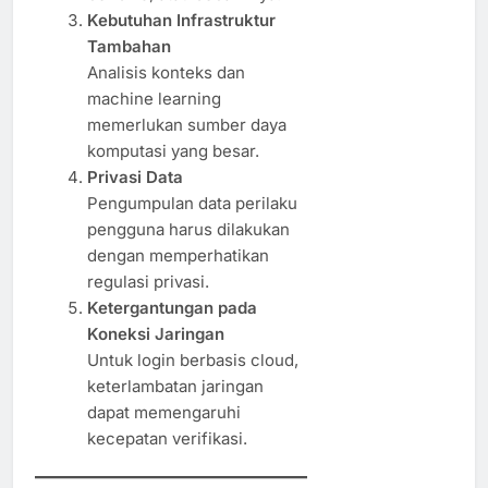
Kebutuhan Infrastruktur
Tambahan
Analisis konteks dan
machine learning
memerlukan sumber daya
komputasi yang besar.
Privasi Data
Pengumpulan data perilaku
pengguna harus dilakukan
dengan memperhatikan
regulasi privasi.
Ketergantungan pada
Koneksi Jaringan
Untuk login berbasis cloud,
keterlambatan jaringan
dapat memengaruhi
kecepatan verifikasi.