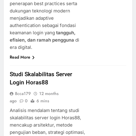
penerapan best practices serta
dukungan teknologi modern
menjadikan adaptive
authentication sebagai fondasi
keamanan login yang
tangguh,
efisien, dan ramah pengguna
di
era digital.
Read More
Studi Skalabilitas Server
Login Horas88
8cca179
12 months
ago
0
6 mins
Analisis mendalam tentang studi
skalabilitas server login Horas88,
mencakup arsitektur, metode
pengujian beban, strategi optimasi,