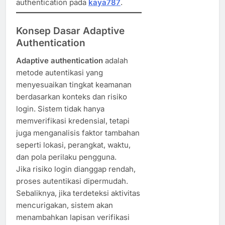
authentication pada
kaya787
.
Konsep Dasar Adaptive
Authentication
Adaptive authentication
adalah
metode autentikasi yang
menyesuaikan tingkat keamanan
berdasarkan konteks dan risiko
login. Sistem tidak hanya
memverifikasi kredensial, tetapi
juga menganalisis faktor tambahan
seperti lokasi, perangkat, waktu,
dan pola perilaku pengguna.
Jika risiko login dianggap rendah,
proses autentikasi dipermudah.
Sebaliknya, jika terdeteksi aktivitas
mencurigakan, sistem akan
menambahkan lapisan verifikasi