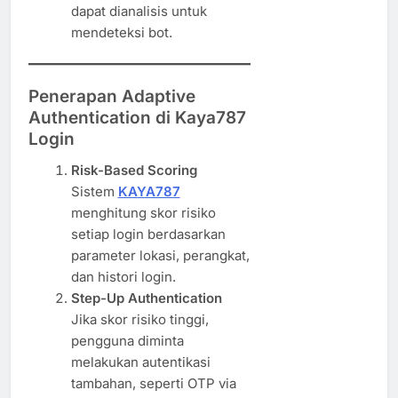
dapat dianalisis untuk
mendeteksi bot.
Penerapan Adaptive
Authentication di Kaya787
Login
Risk-Based Scoring
Sistem
KAYA787
menghitung skor risiko
setiap login berdasarkan
parameter lokasi, perangkat,
dan histori login.
Step-Up Authentication
Jika skor risiko tinggi,
pengguna diminta
melakukan autentikasi
tambahan, seperti OTP via