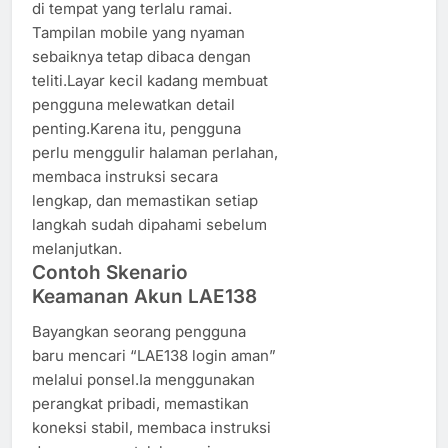
di tempat yang terlalu ramai.
Tampilan mobile yang nyaman
sebaiknya tetap dibaca dengan
teliti.Layar kecil kadang membuat
pengguna melewatkan detail
penting.Karena itu, pengguna
perlu menggulir halaman perlahan,
membaca instruksi secara
lengkap, dan memastikan setiap
langkah sudah dipahami sebelum
melanjutkan.
Contoh Skenario
Keamanan Akun LAE138
Bayangkan seorang pengguna
baru mencari “LAE138 login aman”
melalui ponsel.Ia menggunakan
perangkat pribadi, memastikan
koneksi stabil, membaca instruksi