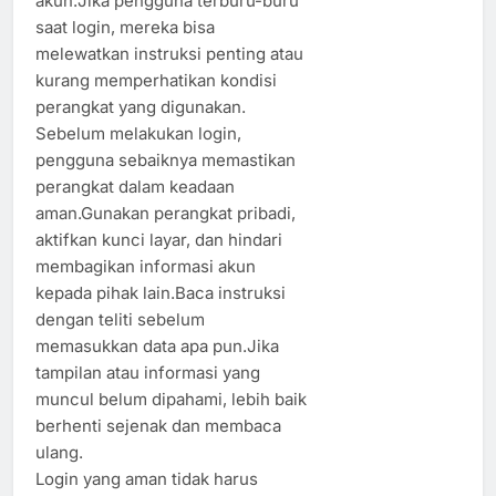
akun.Jika pengguna terburu-buru
saat login, mereka bisa
melewatkan instruksi penting atau
kurang memperhatikan kondisi
perangkat yang digunakan.
Sebelum melakukan login,
pengguna sebaiknya memastikan
perangkat dalam keadaan
aman.Gunakan perangkat pribadi,
aktifkan kunci layar, dan hindari
membagikan informasi akun
kepada pihak lain.Baca instruksi
dengan teliti sebelum
memasukkan data apa pun.Jika
tampilan atau informasi yang
muncul belum dipahami, lebih baik
berhenti sejenak dan membaca
ulang.
Login yang aman tidak harus