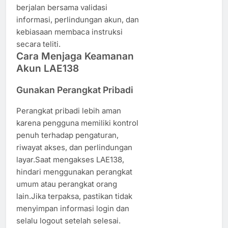
berjalan bersama validasi
informasi, perlindungan akun, dan
kebiasaan membaca instruksi
secara teliti.
Cara Menjaga Keamanan
Akun LAE138
Gunakan Perangkat Pribadi
Perangkat pribadi lebih aman
karena pengguna memiliki kontrol
penuh terhadap pengaturan,
riwayat akses, dan perlindungan
layar.Saat mengakses LAE138,
hindari menggunakan perangkat
umum atau perangkat orang
lain.Jika terpaksa, pastikan tidak
menyimpan informasi login dan
selalu logout setelah selesai.