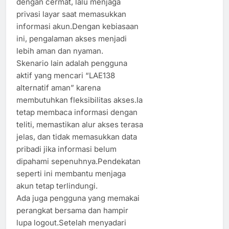
dengan cermat, lalu menjaga
privasi layar saat memasukkan
informasi akun.Dengan kebiasaan
ini, pengalaman akses menjadi
lebih aman dan nyaman.
Skenario lain adalah pengguna
aktif yang mencari “LAE138
alternatif aman” karena
membutuhkan fleksibilitas akses.Ia
tetap membaca informasi dengan
teliti, memastikan alur akses terasa
jelas, dan tidak memasukkan data
pribadi jika informasi belum
dipahami sepenuhnya.Pendekatan
seperti ini membantu menjaga
akun tetap terlindungi.
Ada juga pengguna yang memakai
perangkat bersama dan hampir
lupa logout.Setelah menyadari