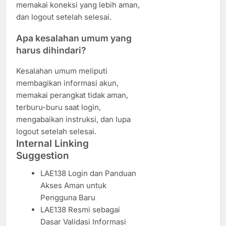
memakai koneksi yang lebih aman,
dan logout setelah selesai.
Apa kesalahan umum yang
harus dihindari?
Kesalahan umum meliputi
membagikan informasi akun,
memakai perangkat tidak aman,
terburu-buru saat login,
mengabaikan instruksi, dan lupa
logout setelah selesai.
Internal Linking
Suggestion
LAE138 Login dan Panduan
Akses Aman untuk
Pengguna Baru
LAE138 Resmi sebagai
Dasar Validasi Informasi