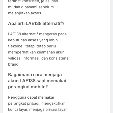
terlihat konsisten, jelas, dan
mudah dipahami sebelum
melanjutkan akses.
Apa arti LAE138 alternatif?
LAE138 alternatif mengarah pada
kebutuhan akses yang lebih
fleksibel, tetapi tetap perlu
memperhatikan keamanan akun,
validasi informasi, dan konsistensi
brand.
Bagaimana cara menjaga
akun LAE138 saat memakai
perangkat mobile?
Pengguna dapat memakai
perangkat pribadi, mengaktifkan
kunci layar, menjaga privasi layar,