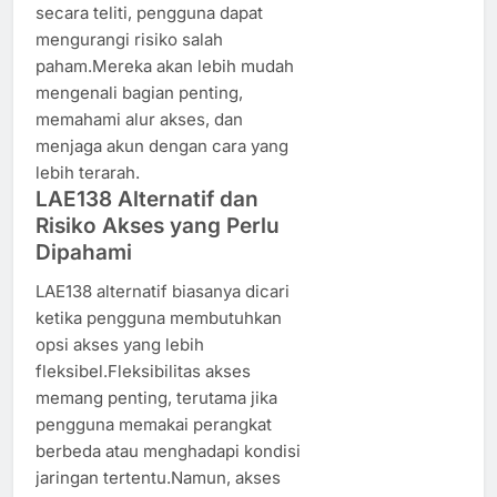
secara teliti, pengguna dapat
mengurangi risiko salah
paham.Mereka akan lebih mudah
mengenali bagian penting,
memahami alur akses, dan
menjaga akun dengan cara yang
lebih terarah.
LAE138 Alternatif dan
Risiko Akses yang Perlu
Dipahami
LAE138 alternatif biasanya dicari
ketika pengguna membutuhkan
opsi akses yang lebih
fleksibel.Fleksibilitas akses
memang penting, terutama jika
pengguna memakai perangkat
berbeda atau menghadapi kondisi
jaringan tertentu.Namun, akses