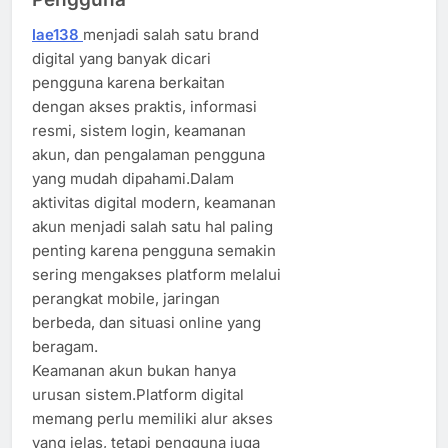
lae138
menjadi salah satu brand
digital yang banyak dicari
pengguna karena berkaitan
dengan akses praktis, informasi
resmi, sistem login, keamanan
akun, dan pengalaman pengguna
yang mudah dipahami.Dalam
aktivitas digital modern, keamanan
akun menjadi salah satu hal paling
penting karena pengguna semakin
sering mengakses platform melalui
perangkat mobile, jaringan
berbeda, dan situasi online yang
beragam.
Keamanan akun bukan hanya
urusan sistem.Platform digital
memang perlu memiliki alur akses
yang jelas, tetapi pengguna juga