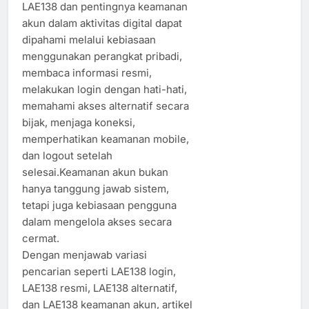
LAE138 dan pentingnya keamanan
akun dalam aktivitas digital dapat
dipahami melalui kebiasaan
menggunakan perangkat pribadi,
membaca informasi resmi,
melakukan login dengan hati-hati,
memahami akses alternatif secara
bijak, menjaga koneksi,
memperhatikan keamanan mobile,
dan logout setelah
selesai.Keamanan akun bukan
hanya tanggung jawab sistem,
tetapi juga kebiasaan pengguna
dalam mengelola akses secara
cermat.
Dengan menjawab variasi
pencarian seperti LAE138 login,
LAE138 resmi, LAE138 alternatif,
dan LAE138 keamanan akun, artikel