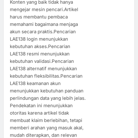
Konten yang baik tidak hanya
mengejar mesin pencari.Artikel
harus membantu pembaca
memahami bagaimana menjaga
akun secara praktis.Pencarian
LAE138 login menunjukkan
kebutuhan akses.Pencarian
LAE138 resmi menunjukkan
kebutuhan validasi.Pencarian
LAE138 alternatif menunjukkan
kebutuhan fleksibilitas.Pencarian
LAE138 keamanan akun
menunjukkan kebutuhan panduan
perlindungan data yang lebih jelas.
Pendekatan ini menunjukkan
otoritas karena artikel tidak
membuat klaim berlebihan, tetapi
memberi arahan yang masuk akal,
mudah diterapkan, dan relevan