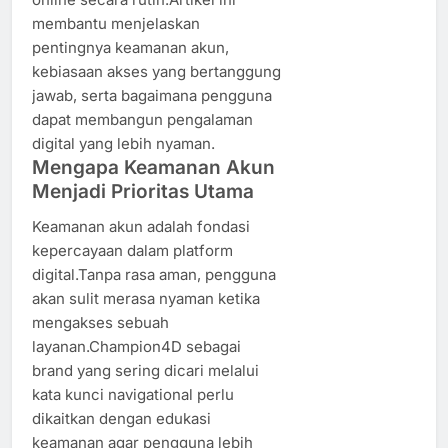
membantu menjelaskan
pentingnya keamanan akun,
kebiasaan akses yang bertanggung
jawab, serta bagaimana pengguna
dapat membangun pengalaman
digital yang lebih nyaman.
Mengapa Keamanan Akun
Menjadi Prioritas Utama
Keamanan akun adalah fondasi
kepercayaan dalam platform
digital.Tanpa rasa aman, pengguna
akan sulit merasa nyaman ketika
mengakses sebuah
layanan.Champion4D sebagai
brand yang sering dicari melalui
kata kunci navigational perlu
dikaitkan dengan edukasi
keamanan agar pengguna lebih