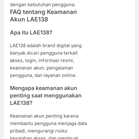
dengan kebutuhan pengguna.
FAQ tentang Keamanan
Akun LAE138
Apa itu LAE138?
LAE138 adalah brand digital yang
banyak dicari pengguna terkait
akses, login, informasi resmi,
keamanan akun, pengalaman
pengguna, dan layanan online.
Mengapa keamanan akun
penting saat menggunakan
LAE138?
Keamanan akun penting karena
membantu pengguna menjaga data
pribadi, mengurangi risiko
kesalahan akses, dan membuat