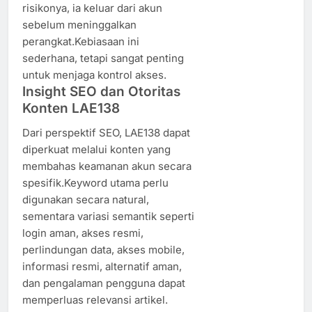
risikonya, ia keluar dari akun
sebelum meninggalkan
perangkat.Kebiasaan ini
sederhana, tetapi sangat penting
untuk menjaga kontrol akses.
Insight SEO dan Otoritas
Konten LAE138
Dari perspektif SEO, LAE138 dapat
diperkuat melalui konten yang
membahas keamanan akun secara
spesifik.Keyword utama perlu
digunakan secara natural,
sementara variasi semantik seperti
login aman, akses resmi,
perlindungan data, akses mobile,
informasi resmi, alternatif aman,
dan pengalaman pengguna dapat
memperluas relevansi artikel.