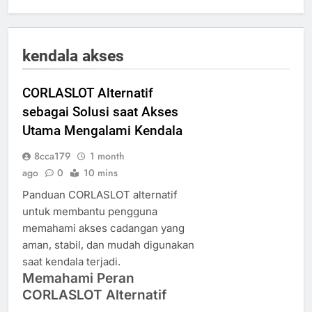
kendala akses
CORLASLOT Alternatif
sebagai Solusi saat Akses
Utama Mengalami Kendala
8cca179
1 month
ago
0
10 mins
Panduan CORLASLOT alternatif
untuk membantu pengguna
memahami akses cadangan yang
aman, stabil, dan mudah digunakan
saat kendala terjadi.
Memahami Peran
CORLASLOT Alternatif