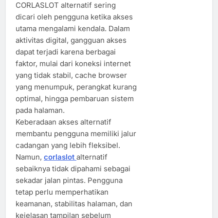
CORLASLOT alternatif sering
dicari oleh pengguna ketika akses
utama mengalami kendala. Dalam
aktivitas digital, gangguan akses
dapat terjadi karena berbagai
faktor, mulai dari koneksi internet
yang tidak stabil, cache browser
yang menumpuk, perangkat kurang
optimal, hingga pembaruan sistem
pada halaman.
Keberadaan akses alternatif
membantu pengguna memiliki jalur
cadangan yang lebih fleksibel.
Namun,
corlaslot
alternatif
sebaiknya tidak dipahami sebagai
sekadar jalan pintas. Pengguna
tetap perlu memperhatikan
keamanan, stabilitas halaman, dan
kejelasan tampilan sebelum