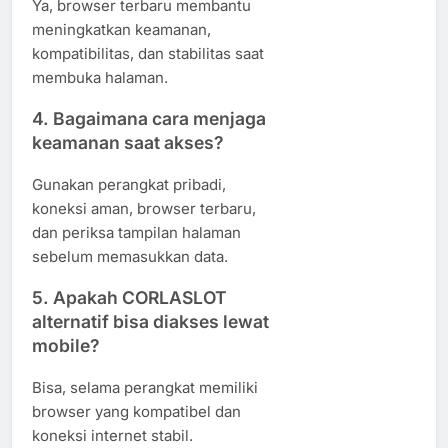
Ya, browser terbaru membantu
meningkatkan keamanan,
kompatibilitas, dan stabilitas saat
membuka halaman.
4. Bagaimana cara menjaga
keamanan saat akses?
Gunakan perangkat pribadi,
koneksi aman, browser terbaru,
dan periksa tampilan halaman
sebelum memasukkan data.
5. Apakah CORLASLOT
alternatif bisa diakses lewat
mobile?
Bisa, selama perangkat memiliki
browser yang kompatibel dan
koneksi internet stabil.