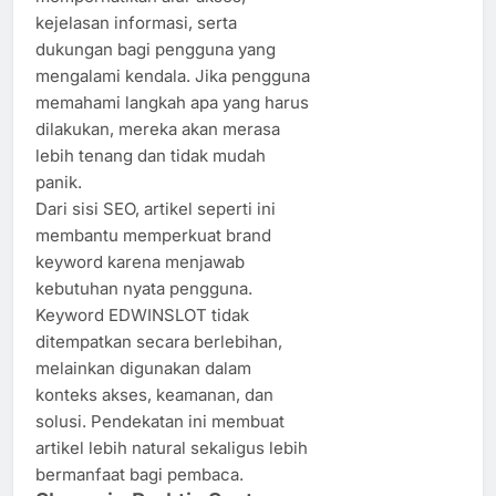
kejelasan informasi, serta
dukungan bagi pengguna yang
mengalami kendala. Jika pengguna
memahami langkah apa yang harus
dilakukan, mereka akan merasa
lebih tenang dan tidak mudah
panik.
Dari sisi SEO, artikel seperti ini
membantu memperkuat brand
keyword karena menjawab
kebutuhan nyata pengguna.
Keyword EDWINSLOT tidak
ditempatkan secara berlebihan,
melainkan digunakan dalam
konteks akses, keamanan, dan
solusi. Pendekatan ini membuat
artikel lebih natural sekaligus lebih
bermanfaat bagi pembaca.