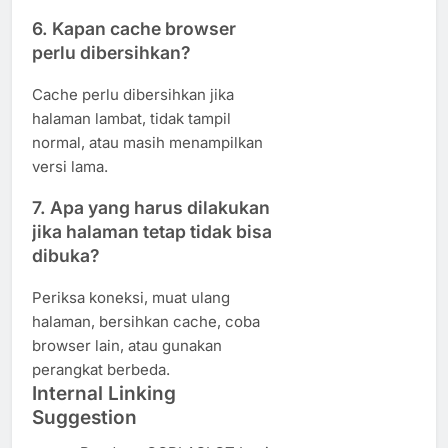
6. Kapan cache browser
perlu dibersihkan?
Cache perlu dibersihkan jika
halaman lambat, tidak tampil
normal, atau masih menampilkan
versi lama.
7. Apa yang harus dilakukan
jika halaman tetap tidak bisa
dibuka?
Periksa koneksi, muat ulang
halaman, bersihkan cache, coba
browser lain, atau gunakan
perangkat berbeda.
Internal Linking
Suggestion