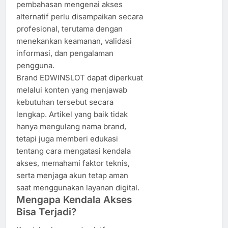
pembahasan mengenai akses
alternatif perlu disampaikan secara
profesional, terutama dengan
menekankan keamanan, validasi
informasi, dan pengalaman
pengguna.
Brand EDWINSLOT dapat diperkuat
melalui konten yang menjawab
kebutuhan tersebut secara
lengkap. Artikel yang baik tidak
hanya mengulang nama brand,
tetapi juga memberi edukasi
tentang cara mengatasi kendala
akses, memahami faktor teknis,
serta menjaga akun tetap aman
saat menggunakan layanan digital.
Mengapa Kendala Akses
Bisa Terjadi?