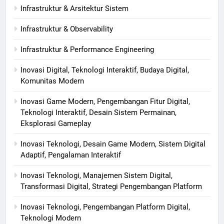
Infrastruktur & Arsitektur Sistem
Infrastruktur & Observability
Infrastruktur & Performance Engineering
Inovasi Digital, Teknologi Interaktif, Budaya Digital,
Komunitas Modern
Inovasi Game Modern, Pengembangan Fitur Digital,
Teknologi Interaktif, Desain Sistem Permainan,
Eksplorasi Gameplay
Inovasi Teknologi, Desain Game Modern, Sistem Digital
Adaptif, Pengalaman Interaktif
Inovasi Teknologi, Manajemen Sistem Digital,
Transformasi Digital, Strategi Pengembangan Platform
Inovasi Teknologi, Pengembangan Platform Digital,
Teknologi Modern