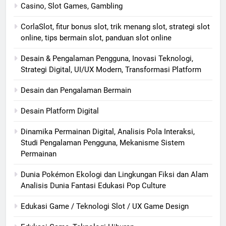
Casino, Slot Games, Gambling
CorlaSlot, fitur bonus slot, trik menang slot, strategi slot
online, tips bermain slot, panduan slot online
Desain & Pengalaman Pengguna, Inovasi Teknologi,
Strategi Digital, UI/UX Modern, Transformasi Platform
Desain dan Pengalaman Bermain
Desain Platform Digital
Dinamika Permainan Digital, Analisis Pola Interaksi,
Studi Pengalaman Pengguna, Mekanisme Sistem
Permainan
Dunia Pokémon Ekologi dan Lingkungan Fiksi dan Alam
Analisis Dunia Fantasi Edukasi Pop Culture
Edukasi Game / Teknologi Slot / UX Game Design