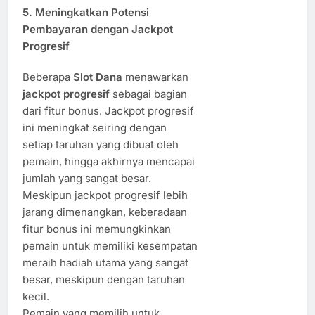
5.
Meningkatkan Potensi
Pembayaran dengan Jackpot
Progresif
Beberapa
Slot Dana
menawarkan
jackpot progresif
sebagai bagian
dari fitur bonus. Jackpot progresif
ini meningkat seiring dengan
setiap taruhan yang dibuat oleh
pemain, hingga akhirnya mencapai
jumlah yang sangat besar.
Meskipun jackpot progresif lebih
jarang dimenangkan, keberadaan
fitur bonus ini memungkinkan
pemain untuk memiliki kesempatan
meraih hadiah utama yang sangat
besar, meskipun dengan taruhan
kecil.
Pemain yang memilih untuk