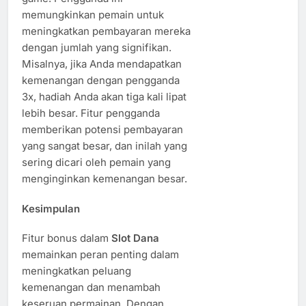
memungkinkan pemain untuk
meningkatkan pembayaran mereka
dengan jumlah yang signifikan.
Misalnya, jika Anda mendapatkan
kemenangan dengan pengganda
3x, hadiah Anda akan tiga kali lipat
lebih besar. Fitur pengganda
memberikan potensi pembayaran
yang sangat besar, dan inilah yang
sering dicari oleh pemain yang
menginginkan kemenangan besar.
Kesimpulan
Fitur bonus dalam
Slot Dana
memainkan peran penting dalam
meningkatkan peluang
kemenangan dan menambah
keseruan permainan. Dengan