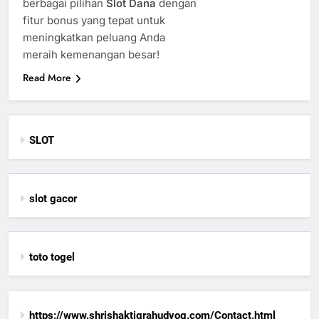
berbagai pilihan
Slot Dana
dengan
fitur bonus yang tepat untuk
meningkatkan peluang Anda
meraih kemenangan besar!
Read More
SLOT
slot gacor
toto togel
https://www.shrishaktigrahudyog.com/Contact.html