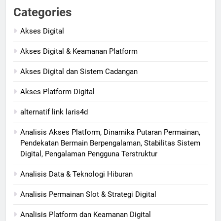
Categories
Akses Digital
Akses Digital & Keamanan Platform
Akses Digital dan Sistem Cadangan
Akses Platform Digital
alternatif link laris4d
Analisis Akses Platform, Dinamika Putaran Permainan,
Pendekatan Bermain Berpengalaman, Stabilitas Sistem
Digital, Pengalaman Pengguna Terstruktur
Analisis Data & Teknologi Hiburan
Analisis Permainan Slot & Strategi Digital
Analisis Platform dan Keamanan Digital