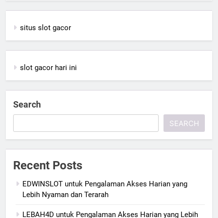
situs slot gacor
slot gacor hari ini
Search
SEARCH
Recent Posts
EDWINSLOT untuk Pengalaman Akses Harian yang
Lebih Nyaman dan Terarah
LEBAH4D untuk Pengalaman Akses Harian yang Lebih