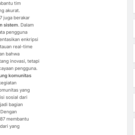
bantu tim
g akurat.
7 juga berakar
n sistem
. Dalam
data pengguna
ntasikan enkripsi
ntauan real-time
kan bahwa
tang inovasi, tetapi
rcayaan pengguna.
ung komunitas
kegiatan
komunitas yang
si sosial dari
jadi bagian
. Dengan
n787 membantu
dari yang