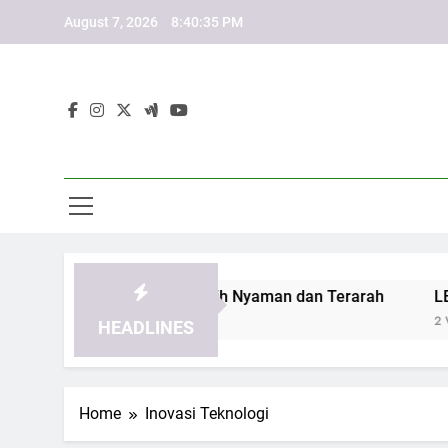
Skip
August 7, 2026
8:40:36 PM
to
content
Mej
Temukan Me
Harian yang Lebih Nyaman dan Terarah
LEBAH4D untu
2 Weeks Ago
HEADLINES
Home
Inovasi Teknologi