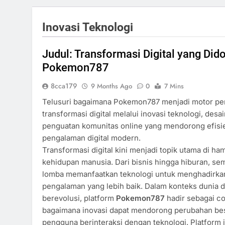
Inovasi Teknologi
Judul: Transformasi Digital yang Did
Pokemon787
8cca179
9 Months Ago
0
7 Mins
Telusuri bagaimana Pokemon787 menjadi motor p
transformasi digital melalui inovasi teknologi, desai
penguatan komunitas online yang mendorong efisie
pengalaman digital modern.
Transformasi digital kini menjadi topik utama di ham
kehidupan manusia. Dari bisnis hingga hiburan, s
lomba memanfaatkan teknologi untuk menghadirkan
pengalaman yang lebih baik. Dalam konteks dunia di
berevolusi, platform
Pokemon787
hadir sebagai co
bagaimana inovasi dapat mendorong perubahan bes
pengguna berinteraksi dengan teknologi. Platform i