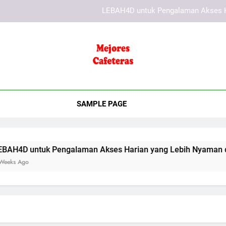
LEBAH4D untuk Pengalaman Akses H
EDWINSLOT sebagai Brand Dig
LEBAH4D sebagai Brand Di
ores Cafeteras
EDWINSLOT untuk Pengalaman Akses Ha
sin Kopi Terbaik Dengan Panduan Dan Ulasan Dari Mejores Caf
LEBAH4D untuk Pengalaman Akses H
SAMPLE PAGE
EDWINSLOT sebagai Brand Dig
LEBAH4D sebagai Brand Di
k Pengalaman Akses Harian yang Lebih Nyaman dan Terarah