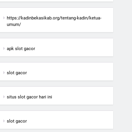
https://kadinbekasikab.org/tentang-kadin/ketua-
umum/
apk slot gacor
slot gacor
situs slot gacor hari ini
slot gacor