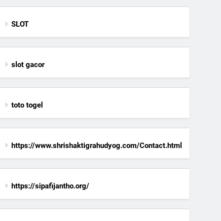
SLOT
slot gacor
toto togel
https://www.shrishaktigrahudyog.com/Contact.html
https://sipafijantho.org/