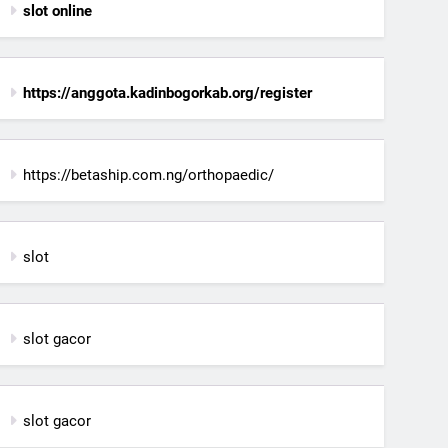
slot online
https://anggota.kadinbogorkab.org/register
https://betaship.com.ng/orthopaedic/
slot
slot gacor
slot gacor