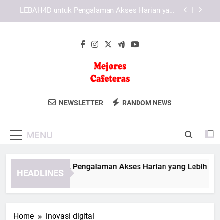
Skip
EDWINSLOT sebagai Brand Digital dengan
to
Identitas yang Konsisten
content
LEBAH4D sebagai Brand Digital dengan Identitas
yang Konsisten
EDWINSLOT untuk Pengalaman Akses Harian
yang Lebih Nyaman dan Terarah
LEBAH4D untuk Pengalaman Akses Harian yang
Lebih Nyaman dan Terarah
Mejores
Temukan Mesin Kopi Terbaik Dengan
EDWINSLOT sebagai Brand Digital dengan
NEWSLETTER
RANDOM NEWS
Identitas yang Konsisten
Cafeteras
Panduan Dan Ulasan Dari Mejores
LEBAH4D sebagai Brand Digital dengan Identitas
Cafeteras. Pilihan Terbaik Untuk Para
yang Konsisten
MENU
Pencinta Kopi.
WINSLOT untuk Pengalaman Akses Harian yang Lebih Nyama
HEADLINES
Weeks Ago
Home
inovasi digital