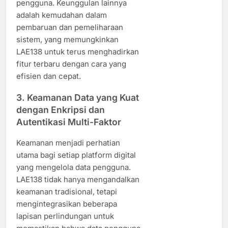
pengguna. Keunggulan lainnya
adalah kemudahan dalam
pembaruan dan pemeliharaan
sistem, yang memungkinkan
LAE138 untuk terus menghadirkan
fitur terbaru dengan cara yang
efisien dan cepat.
3.
Keamanan Data yang Kuat
dengan Enkripsi dan
Autentikasi Multi-Faktor
Keamanan menjadi perhatian
utama bagi setiap platform digital
yang mengelola data pengguna.
LAE138 tidak hanya mengandalkan
keamanan tradisional, tetapi
mengintegrasikan beberapa
lapisan perlindungan untuk