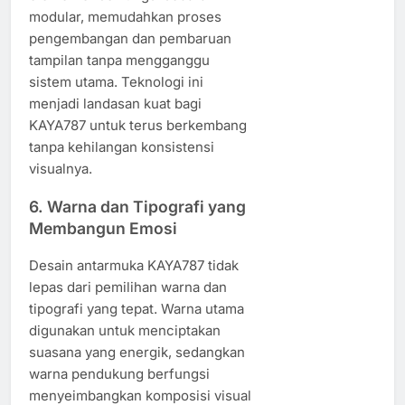
modular, memudahkan proses
pengembangan dan pembaruan
tampilan tanpa mengganggu
sistem utama. Teknologi ini
menjadi landasan kuat bagi
KAYA787 untuk terus berkembang
tanpa kehilangan konsistensi
visualnya.
6. Warna dan Tipografi yang
Membangun Emosi
Desain antarmuka KAYA787 tidak
lepas dari pemilihan warna dan
tipografi yang tepat. Warna utama
digunakan untuk menciptakan
suasana yang energik, sedangkan
warna pendukung berfungsi
menyeimbangkan komposisi visual