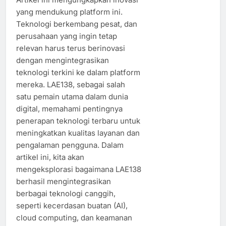
yang mendukung platform ini.
Teknologi berkembang pesat, dan
perusahaan yang ingin tetap
relevan harus terus berinovasi
dengan mengintegrasikan
teknologi terkini ke dalam platform
mereka. LAE138, sebagai salah
satu pemain utama dalam dunia
digital, memahami pentingnya
penerapan teknologi terbaru untuk
meningkatkan kualitas layanan dan
pengalaman pengguna. Dalam
artikel ini, kita akan
mengeksplorasi bagaimana LAE138
berhasil mengintegrasikan
berbagai teknologi canggih,
seperti kecerdasan buatan (AI),
cloud computing, dan keamanan