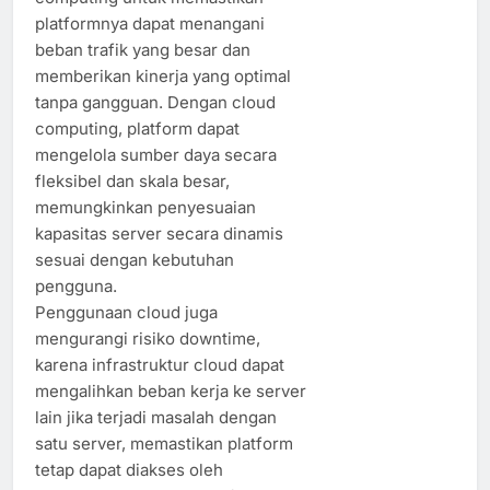
platformnya dapat menangani
beban trafik yang besar dan
memberikan kinerja yang optimal
tanpa gangguan. Dengan cloud
computing, platform dapat
mengelola sumber daya secara
fleksibel dan skala besar,
memungkinkan penyesuaian
kapasitas server secara dinamis
sesuai dengan kebutuhan
pengguna.
Penggunaan cloud juga
mengurangi risiko downtime,
karena infrastruktur cloud dapat
mengalihkan beban kerja ke server
lain jika terjadi masalah dengan
satu server, memastikan platform
tetap dapat diakses oleh