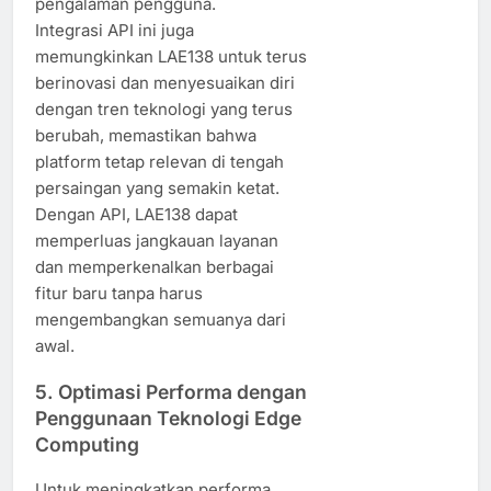
pengalaman pengguna.
Integrasi API ini juga
memungkinkan LAE138 untuk terus
berinovasi dan menyesuaikan diri
dengan tren teknologi yang terus
berubah, memastikan bahwa
platform tetap relevan di tengah
persaingan yang semakin ketat.
Dengan API, LAE138 dapat
memperluas jangkauan layanan
dan memperkenalkan berbagai
fitur baru tanpa harus
mengembangkan semuanya dari
awal.
5.
Optimasi Performa dengan
Penggunaan Teknologi Edge
Computing
Untuk meningkatkan performa