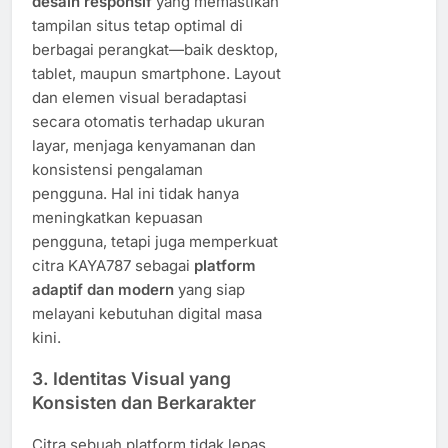
desain responsif
yang memastikan
tampilan situs tetap optimal di
berbagai perangkat—baik desktop,
tablet, maupun smartphone. Layout
dan elemen visual beradaptasi
secara otomatis terhadap ukuran
layar, menjaga kenyamanan dan
konsistensi pengalaman
pengguna. Hal ini tidak hanya
meningkatkan kepuasan
pengguna, tetapi juga memperkuat
citra KAYA787 sebagai
platform
adaptif dan modern
yang siap
melayani kebutuhan digital masa
kini.
3. Identitas Visual yang
Konsisten dan Berkarakter
Citra sebuah platform tidak lepas