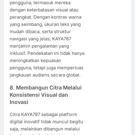
pengguna, termasuk mereka
dengan keterbatasan visual atau
perangkat. Dengan kontras warna
yang seimbang, ukuran teks yang
mudah dibaca, serta struktur
navigasi yang jelas, KAYA787
menjamin pengalaman yang
inklusif. Pendekatan ini tidak hanya
meningkatkan kepuasan
pengguna, tetapi juga memperluas
jangkauan audiens secara global.
8. Membangun Citra Melalui
Konsistensi Visual dan
Inovasi
Citra KAYA787 sebagai platform
digital inovatif tidak muncul begitu
saja, melainkan dibangun melalui