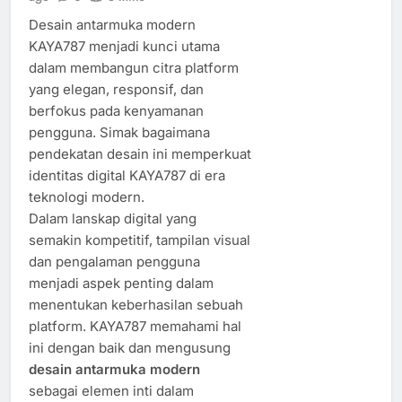
Desain antarmuka modern
KAYA787 menjadi kunci utama
dalam membangun citra platform
yang elegan, responsif, dan
berfokus pada kenyamanan
pengguna. Simak bagaimana
pendekatan desain ini memperkuat
identitas digital KAYA787 di era
teknologi modern.
Dalam lanskap digital yang
semakin kompetitif, tampilan visual
dan pengalaman pengguna
menjadi aspek penting dalam
menentukan keberhasilan sebuah
platform. KAYA787 memahami hal
ini dengan baik dan mengusung
desain antarmuka modern
sebagai elemen inti dalam