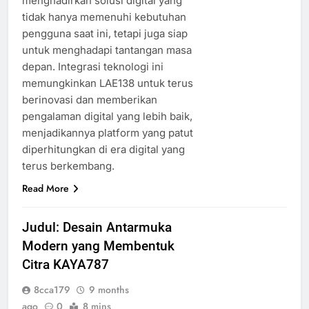
menghadirkan solusi digital yang
tidak hanya memenuhi kebutuhan
pengguna saat ini, tetapi juga siap
untuk menghadapi tantangan masa
depan. Integrasi teknologi ini
memungkinkan LAE138 untuk terus
berinovasi dan memberikan
pengalaman digital yang lebih baik,
menjadikannya platform yang patut
diperhitungkan di era digital yang
terus berkembang.
Read More
Judul: Desain Antarmuka
Modern yang Membentuk
Citra KAYA787
8cca179
9 months
ago
0
8 mins