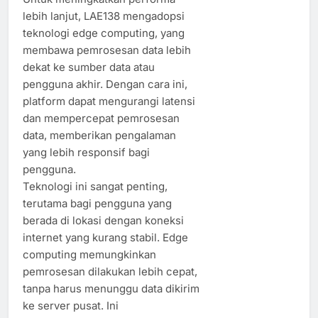
lebih lanjut, LAE138 mengadopsi
teknologi edge computing, yang
membawa pemrosesan data lebih
dekat ke sumber data atau
pengguna akhir. Dengan cara ini,
platform dapat mengurangi latensi
dan mempercepat pemrosesan
data, memberikan pengalaman
yang lebih responsif bagi
pengguna.
Teknologi ini sangat penting,
terutama bagi pengguna yang
berada di lokasi dengan koneksi
internet yang kurang stabil. Edge
computing memungkinkan
pemrosesan dilakukan lebih cepat,
tanpa harus menunggu data dikirim
ke server pusat. Ini