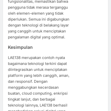
fungsionalitas, memastikan bahwa
pengguna tidak merasa terganggu
oleh elemen-elemen yang tidak
diperlukan. Semua ini digabungkan
dengan teknologi di belakang layar
yang canggih untuk menciptakan
pengalaman digital yang optimal.
Kesimpulan
LAE138 merupakan contoh nyata
bagaimana teknologi terkini dapat
diintegrasikan untuk menciptakan
platform yang lebih canggih, aman,
dan responsif. Dengan
menggabungkan kecerdasan
buatan, cloud computing, enkripsi
tingkat lanjut, dan berbagai
teknologi lainnya, LAE138 berhasil