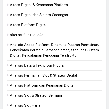
Akses Digital & Keamanan Platform
Akses Digital dan Sistem Cadangan
Akses Platform Digital
alternatif link laris4d
Analisis Akses Platform, Dinamika Putaran Permainan,
Pendekatan Bermain Berpengalaman, Stabilitas Sistem
Digital, Pengalaman Pengguna Terstruktur
Analisis Data & Teknologi Hiburan
Analisis Permainan Slot & Strategi Digital
Analisis Platform dan Keamanan Digital
Analisis Slot & Strategi Bermain
Analisis Slot Harian