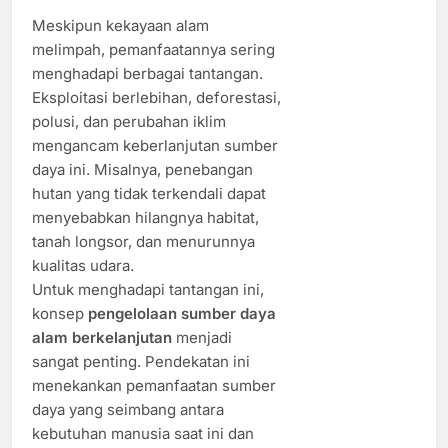
Meskipun kekayaan alam
melimpah, pemanfaatannya sering
menghadapi berbagai tantangan.
Eksploitasi berlebihan, deforestasi,
polusi, dan perubahan iklim
mengancam keberlanjutan sumber
daya ini. Misalnya, penebangan
hutan yang tidak terkendali dapat
menyebabkan hilangnya habitat,
tanah longsor, dan menurunnya
kualitas udara.
Untuk menghadapi tantangan ini,
konsep
pengelolaan sumber daya
alam berkelanjutan
menjadi
sangat penting. Pendekatan ini
menekankan pemanfaatan sumber
daya yang seimbang antara
kebutuhan manusia saat ini dan