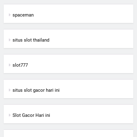
spaceman
situs slot thailand
slot777
situs slot gacor hari ini
Slot Gacor Hari ini