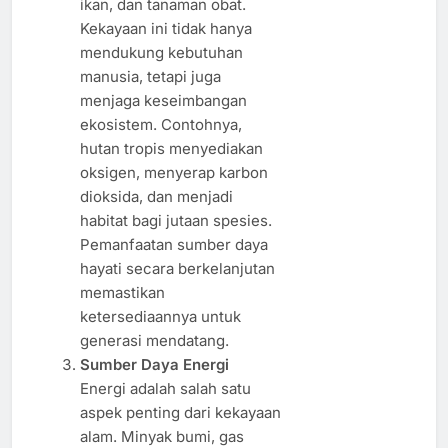
ikan, dan tanaman obat.
Kekayaan ini tidak hanya
mendukung kebutuhan
manusia, tetapi juga
menjaga keseimbangan
ekosistem. Contohnya,
hutan tropis menyediakan
oksigen, menyerap karbon
dioksida, dan menjadi
habitat bagi jutaan spesies.
Pemanfaatan sumber daya
hayati secara berkelanjutan
memastikan
ketersediaannya untuk
generasi mendatang.
Sumber Daya Energi
Energi adalah salah satu
aspek penting dari kekayaan
alam. Minyak bumi, gas