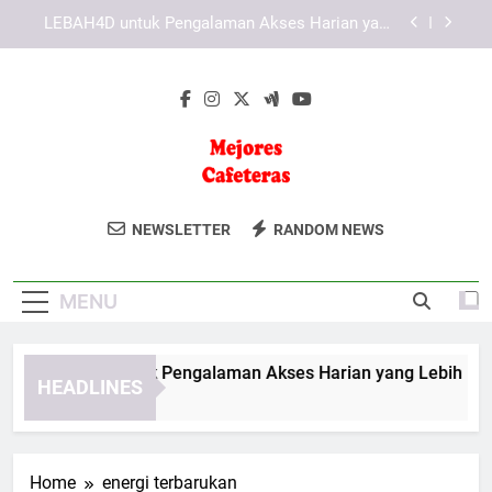
Skip
EDWINSLOT sebagai Brand Digital dengan
to
Identitas yang Konsisten
content
LEBAH4D sebagai Brand Digital dengan Identitas
yang Konsisten
EDWINSLOT untuk Pengalaman Akses Harian
yang Lebih Nyaman dan Terarah
LEBAH4D untuk Pengalaman Akses Harian yang
Lebih Nyaman dan Terarah
Mejores
Temukan Mesin Kopi Terbaik Dengan
EDWINSLOT sebagai Brand Digital dengan
NEWSLETTER
RANDOM NEWS
Identitas yang Konsisten
Cafeteras
Panduan Dan Ulasan Dari Mejores
LEBAH4D sebagai Brand Digital dengan Identitas
Cafeteras. Pilihan Terbaik Untuk Para
yang Konsisten
MENU
Pencinta Kopi.
WINSLOT untuk Pengalaman Akses Harian yang Lebih Nyama
HEADLINES
Weeks Ago
Home
energi terbarukan