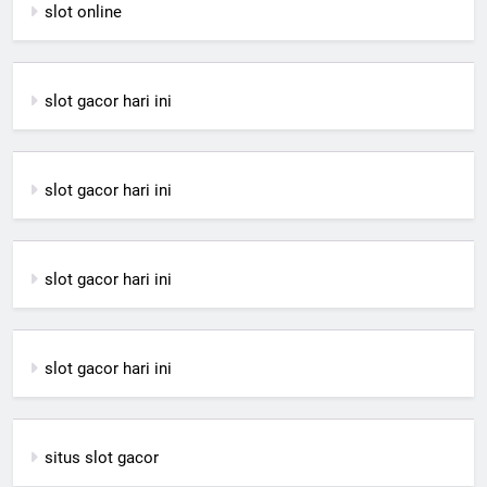
slot online
slot gacor hari ini
slot gacor hari ini
slot gacor hari ini
slot gacor hari ini
situs slot gacor