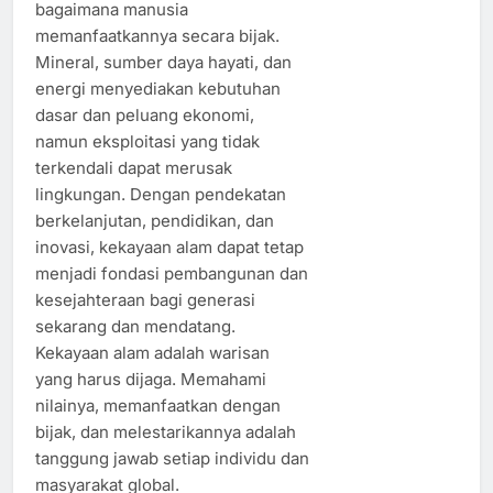
bagaimana manusia
memanfaatkannya secara bijak.
Mineral, sumber daya hayati, dan
energi menyediakan kebutuhan
dasar dan peluang ekonomi,
namun eksploitasi yang tidak
terkendali dapat merusak
lingkungan. Dengan pendekatan
berkelanjutan, pendidikan, dan
inovasi, kekayaan alam dapat tetap
menjadi fondasi pembangunan dan
kesejahteraan bagi generasi
sekarang dan mendatang.
Kekayaan alam adalah warisan
yang harus dijaga. Memahami
nilainya, memanfaatkan dengan
bijak, dan melestarikannya adalah
tanggung jawab setiap individu dan
masyarakat global.