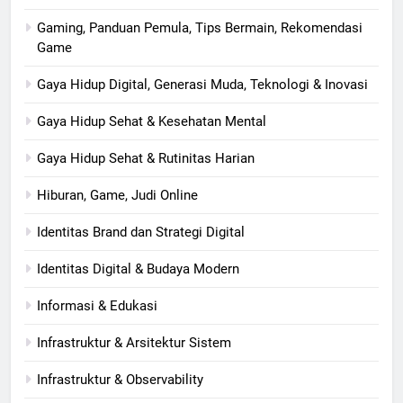
Gaming, Panduan Pemula, Tips Bermain, Rekomendasi
Game
Gaya Hidup Digital, Generasi Muda, Teknologi & Inovasi
Gaya Hidup Sehat & Kesehatan Mental
Gaya Hidup Sehat & Rutinitas Harian
Hiburan, Game, Judi Online
Identitas Brand dan Strategi Digital
Identitas Digital & Budaya Modern
Informasi & Edukasi
Infrastruktur & Arsitektur Sistem
Infrastruktur & Observability