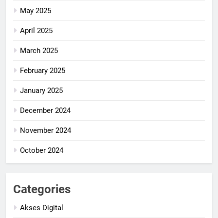
May 2025
April 2025
March 2025
February 2025
January 2025
December 2024
November 2024
October 2024
Categories
Akses Digital