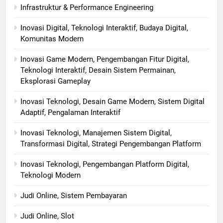
Infrastruktur & Performance Engineering
Inovasi Digital, Teknologi Interaktif, Budaya Digital,
Komunitas Modern
Inovasi Game Modern, Pengembangan Fitur Digital,
Teknologi Interaktif, Desain Sistem Permainan,
Eksplorasi Gameplay
Inovasi Teknologi, Desain Game Modern, Sistem Digital
Adaptif, Pengalaman Interaktif
Inovasi Teknologi, Manajemen Sistem Digital,
Transformasi Digital, Strategi Pengembangan Platform
Inovasi Teknologi, Pengembangan Platform Digital,
Teknologi Modern
Judi Online, Sistem Pembayaran
Judi Online, Slot