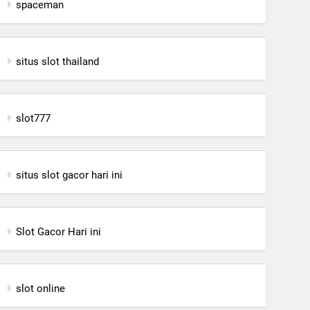
spaceman
situs slot thailand
slot777
situs slot gacor hari ini
Slot Gacor Hari ini
slot online