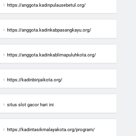
https://anggota.kadinpulausebetul.org/
https://anggota.kadinkabpasangkayu.org/
https://anggota.kadinkablimapuluhkota.org/
https://kadinbinjaikota.org/
situs slot gacor hari ini
https://kadintasikmalayakota.org/program/