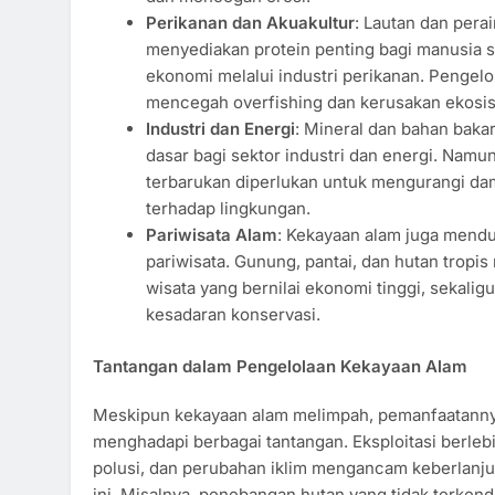
Perikanan dan Akuakultur
: Lautan dan perai
menyediakan protein penting bagi manusia s
ekonomi melalui industri perikanan. Pengelo
mencegah overfishing dan kerusakan ekosis
Industri dan Energi
: Mineral dan bahan bakar
dasar bagi sektor industri dan energi. Namun,
terbarukan diperlukan untuk mengurangi da
terhadap lingkungan.
Pariwisata Alam
: Kekayaan alam juga mend
pariwisata. Gunung, pantai, dan hutan tropis
wisata yang bernilai ekonomi tinggi, sekali
kesadaran konservasi.
Tantangan dalam Pengelolaan Kekayaan Alam
Meskipun kekayaan alam melimpah, pemanfaatanny
menghadapi berbagai tantangan. Eksploitasi berlebi
polusi, dan perubahan iklim mengancam keberlanj
ini. Misalnya, penebangan hutan yang tidak terkend