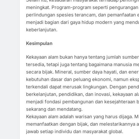
meningkat. Program-program seperti pengurangan 
perlindungan spesies terancam, dan pemanfaatan e
menjadi bagian dari gaya hidup modern yang men
keberlanjutan.
Kesimpulan
Kekayaan alam bukan hanya tentang jumlah sumber
tersedia, tetapi juga tentang bagaimana manusia 
secara bijak. Mineral, sumber daya hayati, dan en
kebutuhan dasar dan peluang ekonomi, namun ekspl
terkendali dapat merusak lingkungan. Dengan pen
berkelanjutan, pendidikan, dan inovasi, kekayaan a
menjadi fondasi pembangunan dan kesejahteraan b
sekarang dan mendatang.
Kekayaan alam adalah warisan yang harus dijaga. M
memanfaatkan dengan bijak, dan melestarikannya 
jawab setiap individu dan masyarakat global.