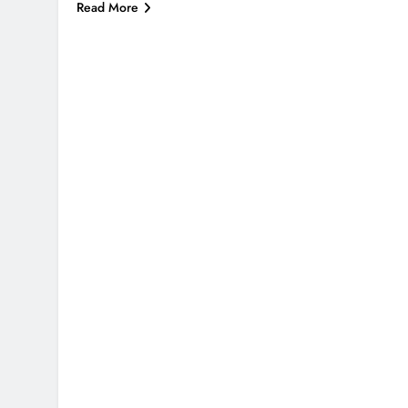
Read More