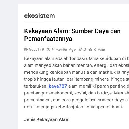
ekosistem
Kekayaan Alam: Sumber Daya dan
Pemanfaatannya
8cca179
9 Months Ago
0
6 Mins
Kekayaan alam adalah fondasi utama kehidupan di
alam menyediakan bahan mentah, energi, dan ekos
mendukung kehidupan manusia dan makhluk lainnya
tropis hingga lautan, dari tambang mineral hingga 
terbarukan,
kaya787
alam memiliki peran penting 
pembangunan ekonomi, sosial, dan budaya. Memaha
pemanfaatan, dan cara pengelolaan sumber daya a
untuk menjaga keberlanjutan kehidupan di bumi.
Jenis Kekayaan Alam