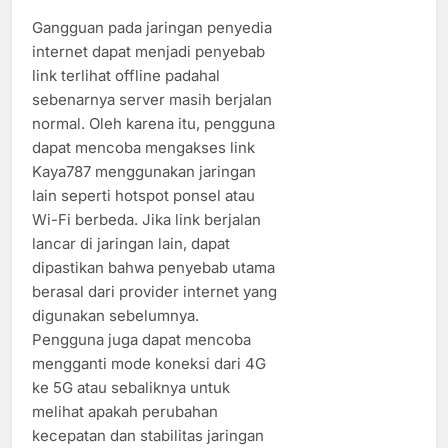
Gangguan pada jaringan penyedia
internet dapat menjadi penyebab
link terlihat offline padahal
sebenarnya server masih berjalan
normal. Oleh karena itu, pengguna
dapat mencoba mengakses link
Kaya787 menggunakan jaringan
lain seperti hotspot ponsel atau
Wi-Fi berbeda. Jika link berjalan
lancar di jaringan lain, dapat
dipastikan bahwa penyebab utama
berasal dari provider internet yang
digunakan sebelumnya.
Pengguna juga dapat mencoba
mengganti mode koneksi dari 4G
ke 5G atau sebaliknya untuk
melihat apakah perubahan
kecepatan dan stabilitas jaringan