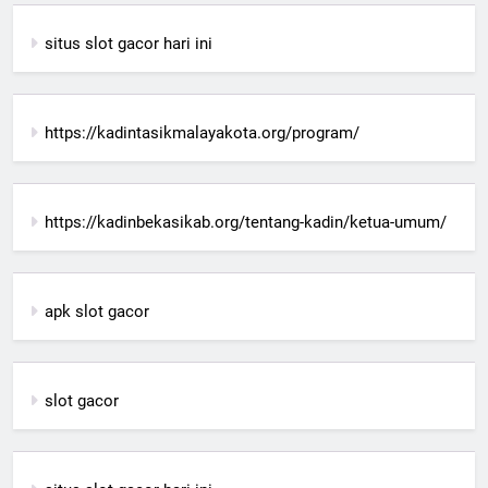
situs slot gacor hari ini
https://kadintasikmalayakota.org/program/
https://kadinbekasikab.org/tentang-kadin/ketua-umum/
apk slot gacor
slot gacor