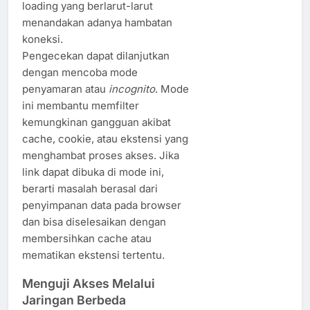
loading yang berlarut-larut
menandakan adanya hambatan
koneksi.
Pengecekan dapat dilanjutkan
dengan mencoba mode
penyamaran atau
incognito
. Mode
ini membantu memfilter
kemungkinan gangguan akibat
cache, cookie, atau ekstensi yang
menghambat proses akses. Jika
link dapat dibuka di mode ini,
berarti masalah berasal dari
penyimpanan data pada browser
dan bisa diselesaikan dengan
membersihkan cache atau
mematikan ekstensi tertentu.
Menguji Akses Melalui
Jaringan Berbeda