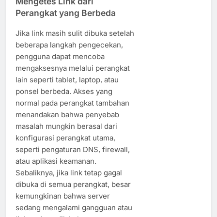
Mengetes Link dari
Perangkat yang Berbeda
Jika link masih sulit dibuka setelah
beberapa langkah pengecekan,
pengguna dapat mencoba
mengaksesnya melalui perangkat
lain seperti tablet, laptop, atau
ponsel berbeda. Akses yang
normal pada perangkat tambahan
menandakan bahwa penyebab
masalah mungkin berasal dari
konfigurasi perangkat utama,
seperti pengaturan DNS, firewall,
atau aplikasi keamanan.
Sebaliknya, jika link tetap gagal
dibuka di semua perangkat, besar
kemungkinan bahwa server
sedang mengalami gangguan atau