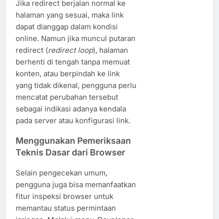
Jika redirect berjalan normal ke
halaman yang sesuai, maka link
dapat dianggap dalam kondisi
online. Namun jika muncul putaran
redirect (
redirect loop
), halaman
berhenti di tengah tanpa memuat
konten, atau berpindah ke link
yang tidak dikenal, pengguna perlu
mencatat perubahan tersebut
sebagai indikasi adanya kendala
pada server atau konfigurasi link.
Menggunakan Pemeriksaan
Teknis Dasar dari Browser
Selain pengecekan umum,
pengguna juga bisa memanfaatkan
fitur inspeksi browser untuk
memantau status permintaan