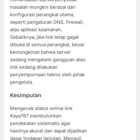
masalah mungkin berasal dari
konfigurasi perangkat utama,
seperti pengaturan DNS, firewall,
atau aplikasi keamanan.
Sebaliknya, jika link tetap gagal
dibuka di semua perangkat, besar
kemungkinan bahwa server
sedang mengalami gangguan atau
link sedang dilakukan
penyempurnaan teknis oleh pihak
pengelola.
Kesimpulan
Mengecek status online link
Kaya787 membutuhkan
pendekatan sistematis agar
hasilnya akurat dan dapat dijadikan
dasar tindakan lanjutan. Menguji