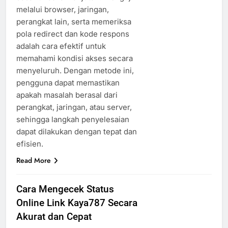
melalui browser, jaringan,
perangkat lain, serta memeriksa
pola redirect dan kode respons
adalah cara efektif untuk
memahami kondisi akses secara
menyeluruh. Dengan metode ini,
pengguna dapat memastikan
apakah masalah berasal dari
perangkat, jaringan, atau server,
sehingga langkah penyelesaian
dapat dilakukan dengan tepat dan
efisien.
Read More
Cara Mengecek Status
Online Link Kaya787 Secara
Akurat dan Cepat