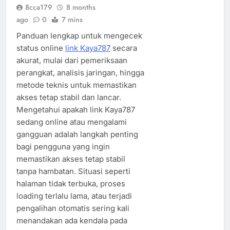
8cca179
8 months
ago
0
7 mins
Panduan lengkap untuk mengecek
status online
link Kaya787
secara
akurat, mulai dari pemeriksaan
perangkat, analisis jaringan, hingga
metode teknis untuk memastikan
akses tetap stabil dan lancar.
Mengetahui apakah link Kaya787
sedang online atau mengalami
gangguan adalah langkah penting
bagi pengguna yang ingin
memastikan akses tetap stabil
tanpa hambatan. Situasi seperti
halaman tidak terbuka, proses
loading terlalu lama, atau terjadi
pengalihan otomatis sering kali
menandakan ada kendala pada