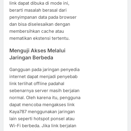
link dapat dibuka di mode ini,
berarti masalah berasal dari
penyimpanan data pada browser
dan bisa diselesaikan dengan
membersihkan cache atau
mematikan ekstensi tertentu.
Menguji Akses Melalui
Jaringan Berbeda
Gangguan pada jaringan penyedia
internet dapat menjadi penyebab
link terlihat offline padahal
sebenarnya server masih berjalan
normal. Oleh karena itu, pengguna
dapat mencoba mengakses link
Kaya787 menggunakan jaringan
lain seperti hotspot ponsel atau
Wi-Fi berbeda. Jika link berjalan