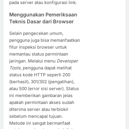
pada server atau konfigurasi link.
Menggunakan Pemeriksaan
Teknis Dasar dari Browser
Selain pengecekan umum,
pengguna juga bisa memanfaatkan
fitur inspeksi browser untuk
memantau status permintaan
jaringan. Melalui menu
Developer
Tools
, pengguna dapat melihat
status kode HTTP seperti 200
(berhasil), 301/302 (pengalihan),
atau 500 (error sisi server). Status
ini memberikan gambaran jelas
apakah permintaan akses sudah
diterima server atau terblokir
sebelum mencapai tujuan.
Metode ini sangat bermanfaat