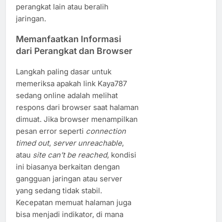
perangkat lain atau beralih
jaringan.
Memanfaatkan Informasi
dari Perangkat dan Browser
Langkah paling dasar untuk
memeriksa apakah link Kaya787
sedang online adalah melihat
respons dari browser saat halaman
dimuat. Jika browser menampilkan
pesan error seperti
connection
timed out
,
server unreachable
,
atau
site can’t be reached
, kondisi
ini biasanya berkaitan dengan
gangguan jaringan atau server
yang sedang tidak stabil.
Kecepatan memuat halaman juga
bisa menjadi indikator, di mana