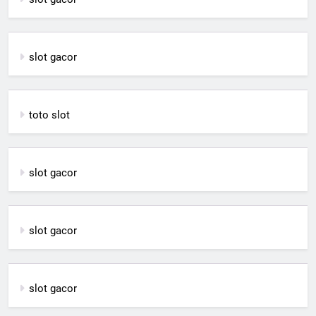
slot gacor
toto slot
slot gacor
slot gacor
slot gacor