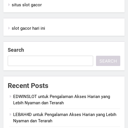
situs slot gacor
slot gacor hari ini
Search
SEARCH
Recent Posts
EDWINSLOT untuk Pengalaman Akses Harian yang
Lebih Nyaman dan Terarah
LEBAH4D untuk Pengalaman Akses Harian yang Lebih
Nyaman dan Terarah