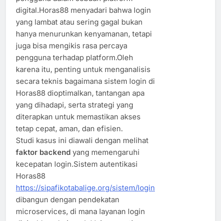
digital.Horas88 menyadari bahwa login
yang lambat atau sering gagal bukan
hanya menurunkan kenyamanan, tetapi
juga bisa mengikis rasa percaya
pengguna terhadap platform.Oleh
karena itu, penting untuk menganalisis
secara teknis bagaimana sistem login di
Horas88 dioptimalkan, tantangan apa
yang dihadapi, serta strategi yang
diterapkan untuk memastikan akses
tetap cepat, aman, dan efisien.
Studi kasus ini diawali dengan melihat
faktor backend
yang memengaruhi
kecepatan login.Sistem autentikasi
Horas88
https://sipafikotabalige.org/sistem/login
dibangun dengan pendekatan
microservices, di mana layanan login