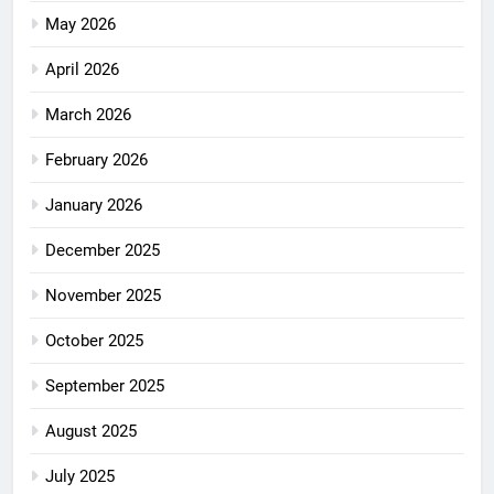
May 2026
April 2026
March 2026
February 2026
January 2026
December 2025
November 2025
October 2025
September 2025
August 2025
July 2025