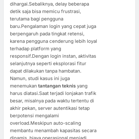
dihargai.Sebaliknya, delay beberapa
detik saja bisa memicu frustrasi,
terutama bagi pengguna
baru.Pengalaman login yang cepat juga
berpengaruh pada tingkat retensi,
karena pengguna cenderung lebih loyal
terhadap platform yang
responsif.Dengan login instan, aktivitas
selanjutnya seperti eksplorasi fitur
dapat dilakukan tanpa hambatan.
Namun, studi kasus ini juga
menemukan
tantangan teknis
yang
harus diatasi.Saat terjadi lonjakan trafik
besar, misalnya pada waktu tertentu di
akhir pekan, server autentikasi tetap
berpotensi mengalami
overload.Meskipun auto-scaling
membantu menambah kapasitas secara
dinamis, biaya operasional menjadi