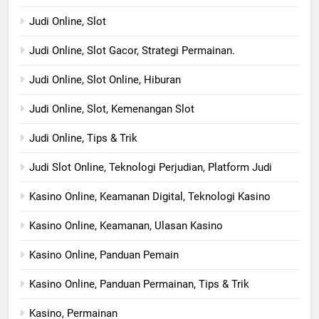
Judi Online, Slot
Judi Online, Slot Gacor, Strategi Permainan.
Judi Online, Slot Online, Hiburan
Judi Online, Slot, Kemenangan Slot
Judi Online, Tips & Trik
Judi Slot Online, Teknologi Perjudian, Platform Judi
Kasino Online, Keamanan Digital, Teknologi Kasino
Kasino Online, Keamanan, Ulasan Kasino
Kasino Online, Panduan Pemain
Kasino Online, Panduan Permainan, Tips & Trik
Kasino, Permainan