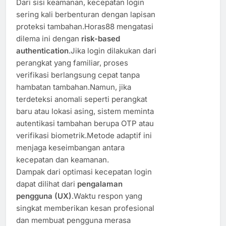
Dari sisi keamanan, kecepatan login
sering kali berbenturan dengan lapisan
proteksi tambahan.Horas88 mengatasi
dilema ini dengan
risk-based
authentication
.Jika login dilakukan dari
perangkat yang familiar, proses
verifikasi berlangsung cepat tanpa
hambatan tambahan.Namun, jika
terdeteksi anomali seperti perangkat
baru atau lokasi asing, sistem meminta
autentikasi tambahan berupa OTP atau
verifikasi biometrik.Metode adaptif ini
menjaga keseimbangan antara
kecepatan dan keamanan.
Dampak dari optimasi kecepatan login
dapat dilihat dari
pengalaman
pengguna (UX)
.Waktu respon yang
singkat memberikan kesan profesional
dan membuat pengguna merasa