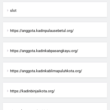
slot
https://anggota.kadinpulausebetul.org/
https://anggota.kadinkabpasangkayu.org/
https://anggota.kadinkablimapuluhkota.org/
https://kadinbinjaikota.org/