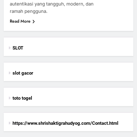
autentikasi yang tangguh, modern, dan
ramah pengguna.
Read More
SLOT
slot gacor
toto togel
https://www.shrishaktigrahudyog.com/Contact.html