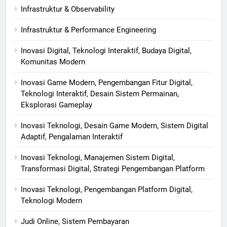
Infrastruktur & Observability
Infrastruktur & Performance Engineering
Inovasi Digital, Teknologi Interaktif, Budaya Digital,
Komunitas Modern
Inovasi Game Modern, Pengembangan Fitur Digital,
Teknologi Interaktif, Desain Sistem Permainan,
Eksplorasi Gameplay
Inovasi Teknologi, Desain Game Modern, Sistem Digital
Adaptif, Pengalaman Interaktif
Inovasi Teknologi, Manajemen Sistem Digital,
Transformasi Digital, Strategi Pengembangan Platform
Inovasi Teknologi, Pengembangan Platform Digital,
Teknologi Modern
Judi Online, Sistem Pembayaran