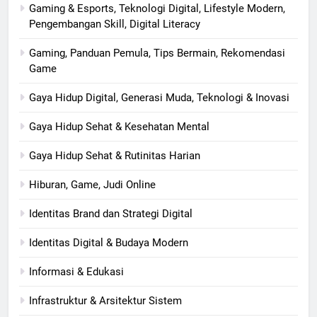
Gaming & Esports, Teknologi Digital, Lifestyle Modern,
Pengembangan Skill, Digital Literacy
Gaming, Panduan Pemula, Tips Bermain, Rekomendasi
Game
Gaya Hidup Digital, Generasi Muda, Teknologi & Inovasi
Gaya Hidup Sehat & Kesehatan Mental
Gaya Hidup Sehat & Rutinitas Harian
Hiburan, Game, Judi Online
Identitas Brand dan Strategi Digital
Identitas Digital & Budaya Modern
Informasi & Edukasi
Infrastruktur & Arsitektur Sistem