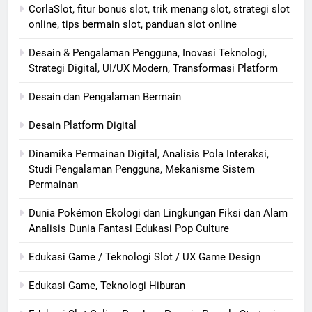
CorlaSlot, fitur bonus slot, trik menang slot, strategi slot
online, tips bermain slot, panduan slot online
Desain & Pengalaman Pengguna, Inovasi Teknologi,
Strategi Digital, UI/UX Modern, Transformasi Platform
Desain dan Pengalaman Bermain
Desain Platform Digital
Dinamika Permainan Digital, Analisis Pola Interaksi,
Studi Pengalaman Pengguna, Mekanisme Sistem
Permainan
Dunia Pokémon Ekologi dan Lingkungan Fiksi dan Alam
Analisis Dunia Fantasi Edukasi Pop Culture
Edukasi Game / Teknologi Slot / UX Game Design
Edukasi Game, Teknologi Hiburan