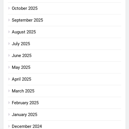
October 2025
September 2025
August 2025
July 2025
June 2025
May 2025
April 2025
March 2025
February 2025
January 2025
December 2024