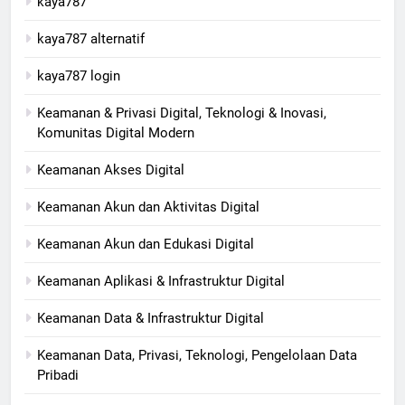
kaya787
kaya787 alternatif
kaya787 login
Keamanan & Privasi Digital, Teknologi & Inovasi,
Komunitas Digital Modern
Keamanan Akses Digital
Keamanan Akun dan Aktivitas Digital
Keamanan Akun dan Edukasi Digital
Keamanan Aplikasi & Infrastruktur Digital
Keamanan Data & Infrastruktur Digital
Keamanan Data, Privasi, Teknologi, Pengelolaan Data
Pribadi