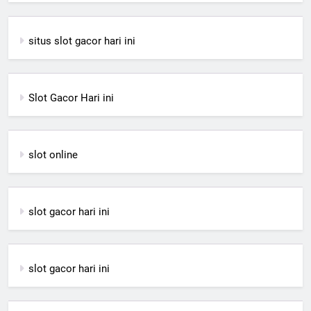
situs slot gacor hari ini
Slot Gacor Hari ini
slot online
slot gacor hari ini
slot gacor hari ini