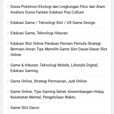
Dunia Pokémon Ekologi dan Lingkungan Fiksi dan Alam
Analisis Dunia Fantasi Edukasi Pop Culture
Edukasi Game / Teknologi Slot / UX Game Design
Edukasi Game, Teknologi Hiburan
Edukasi Slot Online Panduan Pemain Pemula Strategi
Bermain Aman Tips Memilih Game Slot Dasar-Dasar Slot
Online
Game & Hiburan, Teknologi Mobile, Lifestyle Digital,
Edukasi Gaming
Game Online, Strategi Permainan, Judi Online
Game Online, Tips Gaming Sehat, Keseimbangan Hidup,
Kesehatan Mental, Pengelolaan Waktu
Game Slot Gacor