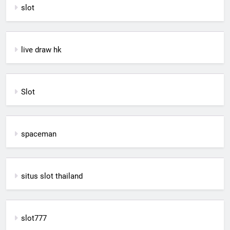
slot
live draw hk
Slot
spaceman
situs slot thailand
slot777