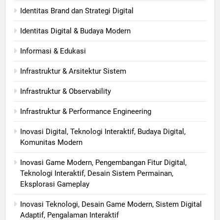
Identitas Brand dan Strategi Digital
Identitas Digital & Budaya Modern
Informasi & Edukasi
Infrastruktur & Arsitektur Sistem
Infrastruktur & Observability
Infrastruktur & Performance Engineering
Inovasi Digital, Teknologi Interaktif, Budaya Digital,
Komunitas Modern
Inovasi Game Modern, Pengembangan Fitur Digital,
Teknologi Interaktif, Desain Sistem Permainan,
Eksplorasi Gameplay
Inovasi Teknologi, Desain Game Modern, Sistem Digital
Adaptif, Pengalaman Interaktif