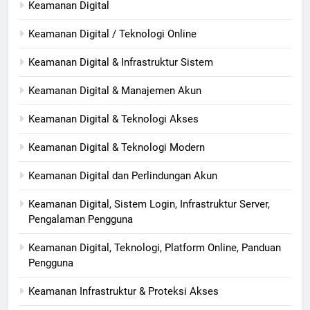
Keamanan Digital
Keamanan Digital / Teknologi Online
Keamanan Digital & Infrastruktur Sistem
Keamanan Digital & Manajemen Akun
Keamanan Digital & Teknologi Akses
Keamanan Digital & Teknologi Modern
Keamanan Digital dan Perlindungan Akun
Keamanan Digital, Sistem Login, Infrastruktur Server,
Pengalaman Pengguna
Keamanan Digital, Teknologi, Platform Online, Panduan
Pengguna
Keamanan Infrastruktur & Proteksi Akses