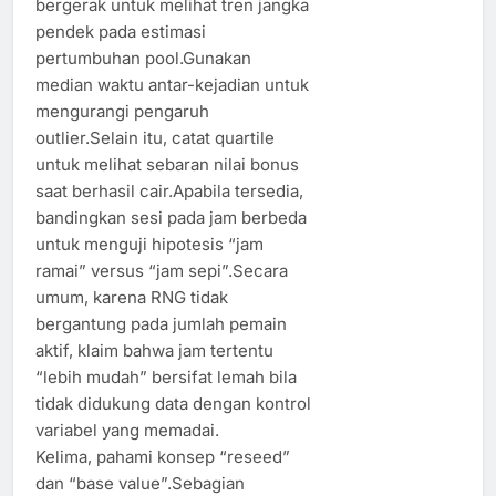
bergerak untuk melihat tren jangka
pendek pada estimasi
pertumbuhan pool.Gunakan
median waktu antar-kejadian untuk
mengurangi pengaruh
outlier.Selain itu, catat quartile
untuk melihat sebaran nilai bonus
saat berhasil cair.Apabila tersedia,
bandingkan sesi pada jam berbeda
untuk menguji hipotesis “jam
ramai” versus “jam sepi”.Secara
umum, karena RNG tidak
bergantung pada jumlah pemain
aktif, klaim bahwa jam tertentu
“lebih mudah” bersifat lemah bila
tidak didukung data dengan kontrol
variabel yang memadai.
Kelima, pahami konsep “reseed”
dan “base value”.Sebagian