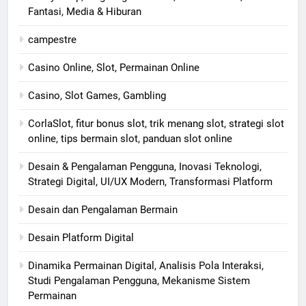
Fantasi, Media & Hiburan
campestre
Casino Online, Slot, Permainan Online
Casino, Slot Games, Gambling
CorlaSlot, fitur bonus slot, trik menang slot, strategi slot
online, tips bermain slot, panduan slot online
Desain & Pengalaman Pengguna, Inovasi Teknologi,
Strategi Digital, UI/UX Modern, Transformasi Platform
Desain dan Pengalaman Bermain
Desain Platform Digital
Dinamika Permainan Digital, Analisis Pola Interaksi,
Studi Pengalaman Pengguna, Mekanisme Sistem
Permainan