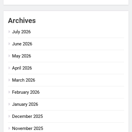
Archives
July 2026
June 2026
May 2026
April 2026
March 2026
February 2026
January 2026
December 2025
November 2025