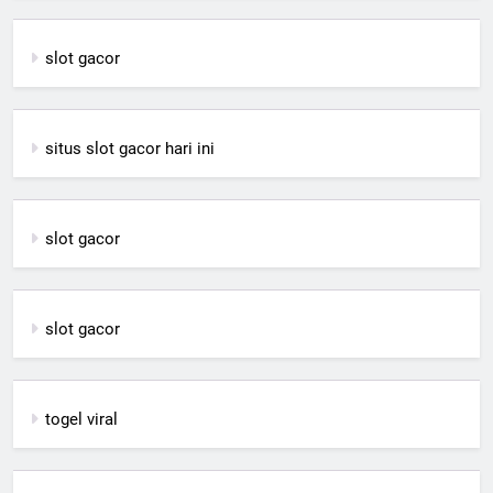
slot gacor
situs slot gacor hari ini
slot gacor
slot gacor
togel viral