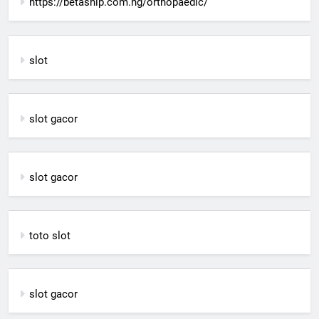
https://betaship.com.ng/orthopaedic/
slot
slot gacor
slot gacor
toto slot
slot gacor