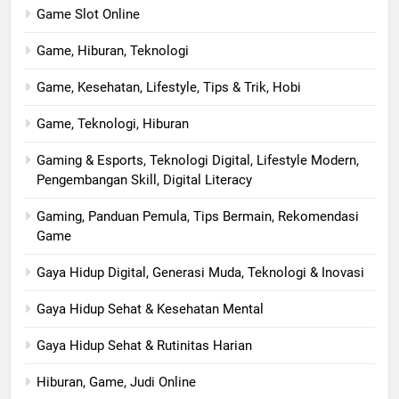
Game Slot Online
Game, Hiburan, Teknologi
Game, Kesehatan, Lifestyle, Tips & Trik, Hobi
Game, Teknologi, Hiburan
Gaming & Esports, Teknologi Digital, Lifestyle Modern,
Pengembangan Skill, Digital Literacy
Gaming, Panduan Pemula, Tips Bermain, Rekomendasi
Game
Gaya Hidup Digital, Generasi Muda, Teknologi & Inovasi
Gaya Hidup Sehat & Kesehatan Mental
Gaya Hidup Sehat & Rutinitas Harian
Hiburan, Game, Judi Online