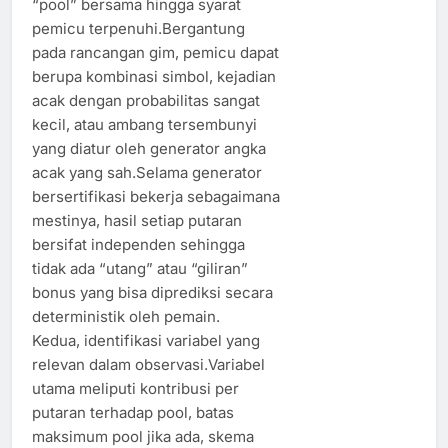
“pool” bersama hingga syarat
pemicu terpenuhi.Bergantung
pada rancangan gim, pemicu dapat
berupa kombinasi simbol, kejadian
acak dengan probabilitas sangat
kecil, atau ambang tersembunyi
yang diatur oleh generator angka
acak yang sah.Selama generator
bersertifikasi bekerja sebagaimana
mestinya, hasil setiap putaran
bersifat independen sehingga
tidak ada “utang” atau “giliran”
bonus yang bisa diprediksi secara
deterministik oleh pemain.
Kedua, identifikasi variabel yang
relevan dalam observasi.Variabel
utama meliputi kontribusi per
putaran terhadap pool, batas
maksimum pool jika ada, skema