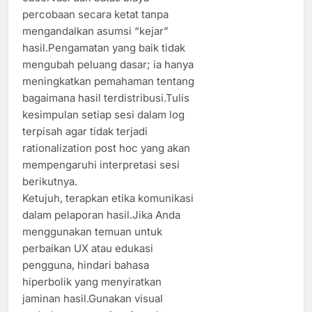
percobaan secara ketat tanpa
mengandalkan asumsi “kejar”
hasil.Pengamatan yang baik tidak
mengubah peluang dasar; ia hanya
meningkatkan pemahaman tentang
bagaimana hasil terdistribusi.Tulis
kesimpulan setiap sesi dalam log
terpisah agar tidak terjadi
rationalization post hoc yang akan
mempengaruhi interpretasi sesi
berikutnya.
Ketujuh, terapkan etika komunikasi
dalam pelaporan hasil.Jika Anda
menggunakan temuan untuk
perbaikan UX atau edukasi
pengguna, hindari bahasa
hiperbolik yang menyiratkan
jaminan hasil.Gunakan visual