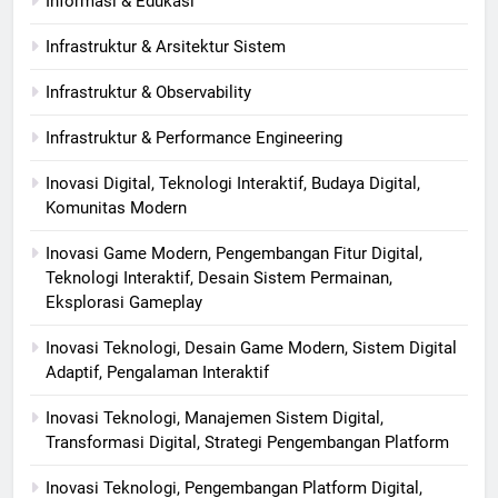
Informasi & Edukasi
Infrastruktur & Arsitektur Sistem
Infrastruktur & Observability
Infrastruktur & Performance Engineering
Inovasi Digital, Teknologi Interaktif, Budaya Digital,
Komunitas Modern
Inovasi Game Modern, Pengembangan Fitur Digital,
Teknologi Interaktif, Desain Sistem Permainan,
Eksplorasi Gameplay
Inovasi Teknologi, Desain Game Modern, Sistem Digital
Adaptif, Pengalaman Interaktif
Inovasi Teknologi, Manajemen Sistem Digital,
Transformasi Digital, Strategi Pengembangan Platform
Inovasi Teknologi, Pengembangan Platform Digital,