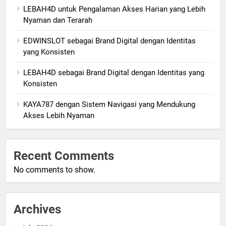
LEBAH4D untuk Pengalaman Akses Harian yang Lebih
Nyaman dan Terarah
EDWINSLOT sebagai Brand Digital dengan Identitas
yang Konsisten
LEBAH4D sebagai Brand Digital dengan Identitas yang
Konsisten
KAYA787 dengan Sistem Navigasi yang Mendukung
Akses Lebih Nyaman
Recent Comments
No comments to show.
Archives