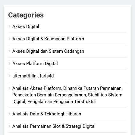
Categories
Akses Digital
Akses Digital & Keamanan Platform
Akses Digital dan Sistem Cadangan
Akses Platform Digital
alternatif link laris4d
Analisis Akses Platform, Dinamika Putaran Permainan,
Pendekatan Bermain Berpengalaman, Stabilitas Sistem
Digital, Pengalaman Pengguna Terstruktur
Analisis Data & Teknologi Hiburan
Analisis Permainan Slot & Strategi Digital