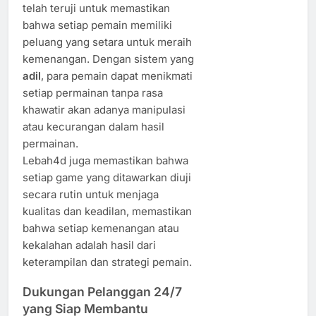
telah teruji untuk memastikan
bahwa setiap pemain memiliki
peluang yang setara untuk meraih
kemenangan. Dengan sistem yang
adil
, para pemain dapat menikmati
setiap permainan tanpa rasa
khawatir akan adanya manipulasi
atau kecurangan dalam hasil
permainan.
Lebah4d juga memastikan bahwa
setiap game yang ditawarkan diuji
secara rutin untuk menjaga
kualitas dan keadilan, memastikan
bahwa setiap kemenangan atau
kekalahan adalah hasil dari
keterampilan dan strategi pemain.
Dukungan Pelanggan 24/7
yang Siap Membantu