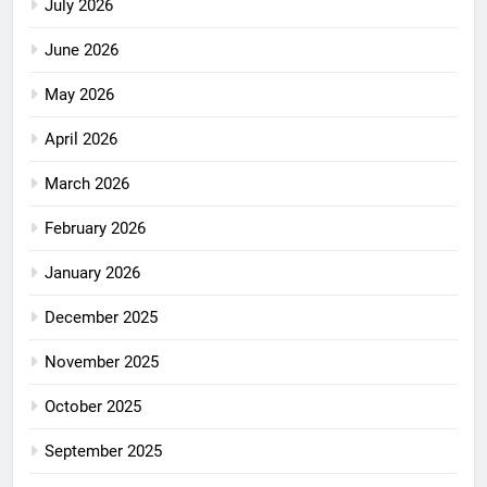
July 2026
June 2026
May 2026
April 2026
March 2026
February 2026
January 2026
December 2025
November 2025
October 2025
September 2025