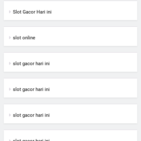
Slot Gacor Hari ini
slot online
slot gacor hari ini
slot gacor hari ini
slot gacor hari ini
slot gacor hari ini