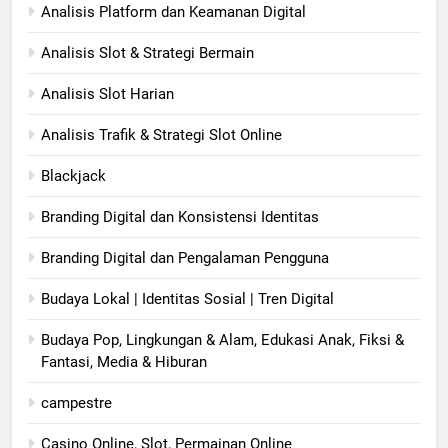
Analisis Platform dan Keamanan Digital
Analisis Slot & Strategi Bermain
Analisis Slot Harian
Analisis Trafik & Strategi Slot Online
Blackjack
Branding Digital dan Konsistensi Identitas
Branding Digital dan Pengalaman Pengguna
Budaya Lokal | Identitas Sosial | Tren Digital
Budaya Pop, Lingkungan & Alam, Edukasi Anak, Fiksi &
Fantasi, Media & Hiburan
campestre
Casino Online, Slot, Permainan Online