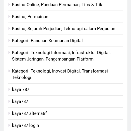
Kasino Online, Panduan Permainan, Tips & Trik
Kasino, Permainan
Kasino, Sejarah Perjudian, Teknologi dalam Perjudian
Kategori: Panduan Keamanan Digital
Kategori: Teknologi Informasi, Infrastruktur Digital,
Sistem Jaringan, Pengembangan Platform
Kategori: Teknologi, Inovasi Digital, Transformasi
Teknologi
kaya 787
kaya787
kaya787 alternatif
kaya787 login