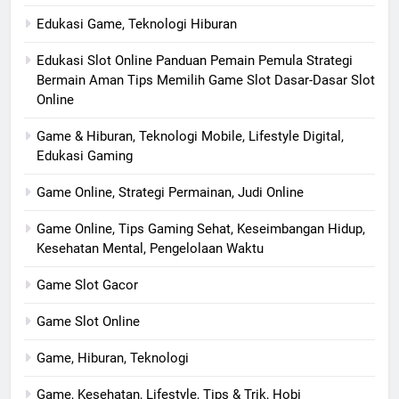
Edukasi Game, Teknologi Hiburan
Edukasi Slot Online Panduan Pemain Pemula Strategi
Bermain Aman Tips Memilih Game Slot Dasar-Dasar Slot
Online
Game & Hiburan, Teknologi Mobile, Lifestyle Digital,
Edukasi Gaming
Game Online, Strategi Permainan, Judi Online
Game Online, Tips Gaming Sehat, Keseimbangan Hidup,
Kesehatan Mental, Pengelolaan Waktu
Game Slot Gacor
Game Slot Online
Game, Hiburan, Teknologi
Game, Kesehatan, Lifestyle, Tips & Trik, Hobi