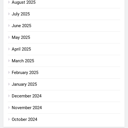
August 2025
July 2025
June 2025
May 2025
April 2025
March 2025
February 2025
January 2025
December 2024
November 2024
October 2024