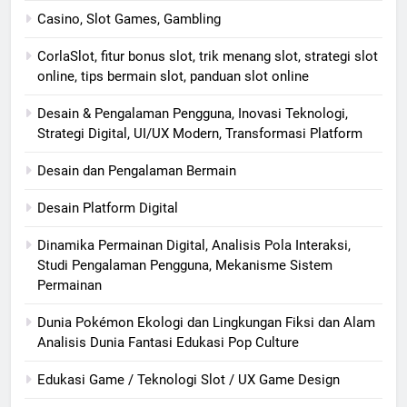
Casino, Slot Games, Gambling
CorlaSlot, fitur bonus slot, trik menang slot, strategi slot
online, tips bermain slot, panduan slot online
Desain & Pengalaman Pengguna, Inovasi Teknologi,
Strategi Digital, UI/UX Modern, Transformasi Platform
Desain dan Pengalaman Bermain
Desain Platform Digital
Dinamika Permainan Digital, Analisis Pola Interaksi,
Studi Pengalaman Pengguna, Mekanisme Sistem
Permainan
Dunia Pokémon Ekologi dan Lingkungan Fiksi dan Alam
Analisis Dunia Fantasi Edukasi Pop Culture
Edukasi Game / Teknologi Slot / UX Game Design