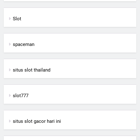
Slot
spaceman
situs slot thailand
slot777
situs slot gacor hari ini