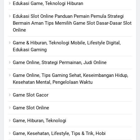
Edukasi Game, Teknologi Hiburan
Edukasi Slot Online Panduan Pemain Pemula Strategi
Bermain Aman Tips Memilih Game Slot Dasar-Dasar Slot
Online
Game & Hiburan, Teknologi Mobile, Lifestyle Digital,
Edukasi Gaming
Game Online, Strategi Permainan, Judi Online
Game Online, Tips Gaming Sehat, Keseimbangan Hidup,
Kesehatan Mental, Pengelolaan Waktu
Game Slot Gacor
Game Slot Online
Game, Hiburan, Teknologi
Game, Kesehatan, Lifestyle, Tips & Trik, Hobi