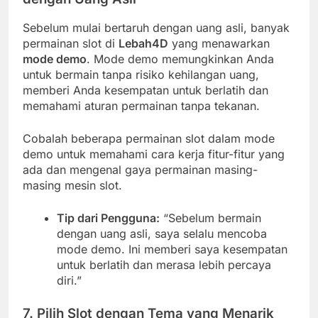
Sebelum mulai bertaruh dengan uang asli, banyak
permainan slot di
Lebah4D
yang menawarkan
mode demo
. Mode demo memungkinkan Anda
untuk bermain tanpa risiko kehilangan uang,
memberi Anda kesempatan untuk berlatih dan
memahami aturan permainan tanpa tekanan.
Cobalah beberapa permainan slot dalam mode
demo untuk memahami cara kerja fitur-fitur yang
ada dan mengenal gaya permainan masing-
masing mesin slot.
Tip dari Pengguna:
“Sebelum bermain
dengan uang asli, saya selalu mencoba
mode demo. Ini memberi saya kesempatan
untuk berlatih dan merasa lebih percaya
diri.”
7. Pilih Slot dengan Tema yang Menarik