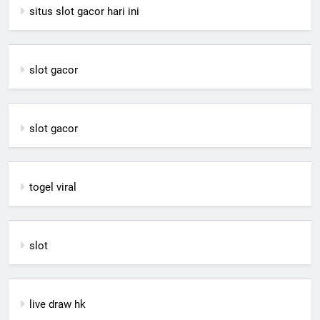
situs slot gacor hari ini
slot gacor
slot gacor
togel viral
slot
live draw hk