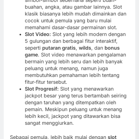
buahan, angka, atau gambar lainnya. Slot
klasik biasanya lebih mudah dimainkan dan
cocok untuk pemula yang baru mulai
memahami dasar-dasar permainan slot.
Slot Video:
Slot yang lebih modern dengan
5 gulungan dan berbagai fitur interaktif,
seperti
putaran gratis
,
wilds
, dan
bonus
game
. Slot video menawarkan pengalaman
bermain yang lebih seru dan lebih banyak
peluang untuk menang, namun juga
membutuhkan pemahaman lebih tentang
fitur-fitur tersebut.
Slot Progresif:
Slot yang menawarkan
jackpot besar yang terus bertambah seiring
dengan taruhan yang ditempatkan oleh
pemain. Meskipun peluang untuk menang
lebih kecil, jackpot yang ditawarkan bisa
sangat menggiurkan.
Sebagai pemula, lebih baik mulai dengan
slot