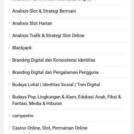
Analisis Slot & Strategi Bermain
Analisis Slot Harian
Analisis Trafik & Strategi Slot Online
Blackjack
Branding Digital dan Konsistensi Identitas
Branding Digital dan Pengalaman Pengguna
Budaya Lokal | Identitas Sosial | Tren Digital
Budaya Pop, Lingkungan & Alam, Edukasi Anak, Fiksi &
Fantasi, Media & Hiburan
campestre
Casino Online, Slot, Permainan Online