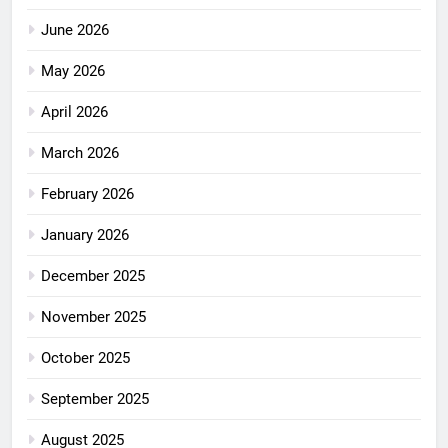
June 2026
May 2026
April 2026
March 2026
February 2026
January 2026
December 2025
November 2025
October 2025
September 2025
August 2025