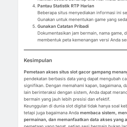
Pantau Statistik RTP Harian
Beberapa situs menyediakan informasi ini se
Gunakan untuk menentukan game yang seda
Gunakan Catatan Pribadi
Dokumentasikan jam bermain, nama game, dan
membentuk peta kemenangan versi Anda sen
Kesimpulan
Pemetaan akses situs slot gacor gampang menan
pendekatan berbasis data yang dapat mengubah ca
signifikan. Dengan memahami kapan, bagaimana, d
lain berinteraksi dengan sistem, Anda dapat meranc
bermain yang jauh lebih presisi dan efektif.
Keunggulan di dunia slot digital tidak hanya soal k
tetapi juga bagaimana Anda
membaca sistem, mere
permainan, dan memanfaatkan data akses yang 
pemetaan yang tepat, setiap sesi bermain bukan la