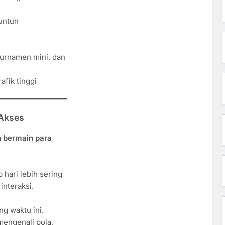
untun
turnamen mini, dan
rafik tinggi
 Akses
 bermain para
 hari lebih sering
interaksi.
ng waktu ini.
mengenali pola,