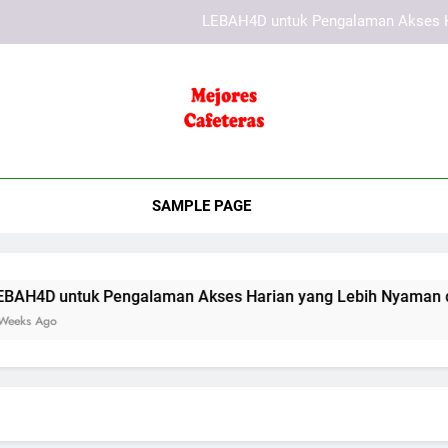
LEBAH4D untuk Pengalaman Akses H
EDWINSLOT sebagai Brand Dig
LEBAH4D sebagai Brand Di
ores Cafeteras
EDWINSLOT untuk Pengalaman Akses Ha
sin Kopi Terbaik Dengan Panduan Dan Ulasan Dari Mejores Caf
LEBAH4D untuk Pengalaman Akses H
SAMPLE PAGE
EDWINSLOT sebagai Brand Dig
LEBAH4D sebagai Brand Di
k Pengalaman Akses Harian yang Lebih Nyaman dan Terarah