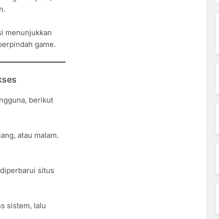
n.
si menunjukkan
 berpindah game.
kses
ngguna, berikut
siang, atau malam.
diperbarui situs
 sistem, lalu