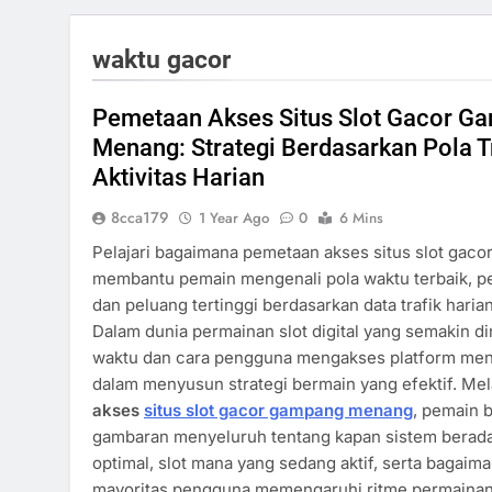
waktu gacor
Pemetaan Akses Situs Slot Gacor G
Menang: Strategi Berdasarkan Pola T
Aktivitas Harian
8cca179
1 Year Ago
0
6 Mins
Pelajari bagaimana pemetaan akses situs slot ga
membantu pemain mengenali pola waktu terbaik, p
dan peluang tertinggi berdasarkan data trafik harian
Dalam dunia permainan slot digital yang semakin 
waktu dan cara pengguna mengakses platform menj
dalam menyusun strategi bermain yang efektif. Mel
akses
situs slot gacor gampang menang
, pemain 
gambaran menyeluruh tentang kapan sistem berada
optimal, slot mana yang sedang aktif, serta bagaima
mayoritas pengguna memengaruhi ritme permainan