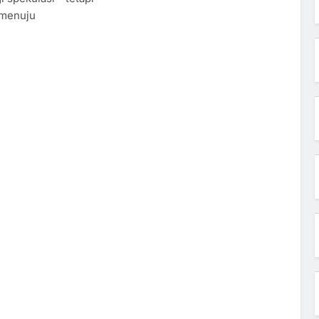
n menuju