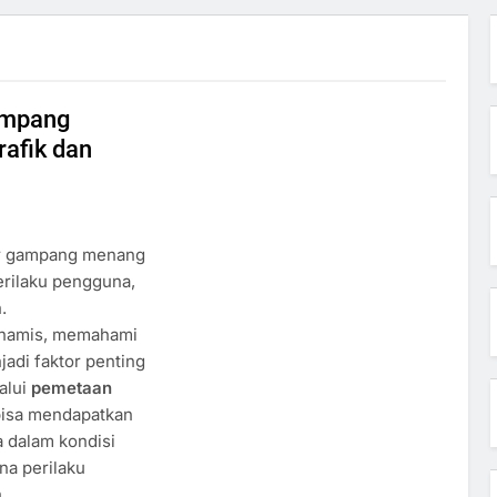
ampang
rafik dan
cor gampang menang
erilaku pengguna,
.
dinamis, memahami
adi faktor penting
alui
pemetaan
bisa mendapatkan
 dalam kondisi
na perilaku
.