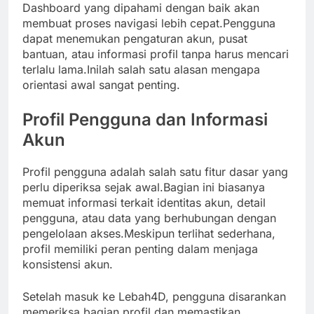
Dashboard yang dipahami dengan baik akan
membuat proses navigasi lebih cepat.Pengguna
dapat menemukan pengaturan akun, pusat
bantuan, atau informasi profil tanpa harus mencari
terlalu lama.Inilah salah satu alasan mengapa
orientasi awal sangat penting.
Profil Pengguna dan Informasi
Akun
Profil pengguna adalah salah satu fitur dasar yang
perlu diperiksa sejak awal.Bagian ini biasanya
memuat informasi terkait identitas akun, detail
pengguna, atau data yang berhubungan dengan
pengelolaan akses.Meskipun terlihat sederhana,
profil memiliki peran penting dalam menjaga
konsistensi akun.
Setelah masuk ke Lebah4D, pengguna disarankan
memeriksa bagian profil dan memastikan