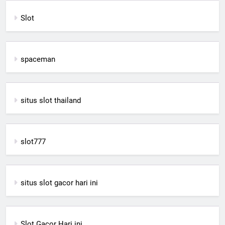
Slot
spaceman
situs slot thailand
slot777
situs slot gacor hari ini
Slot Gacor Hari ini