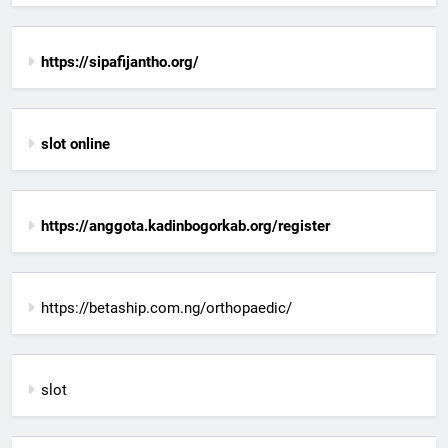
https://sipafijantho.org/
slot online
https://anggota.kadinbogorkab.org/register
https://betaship.com.ng/orthopaedic/
slot