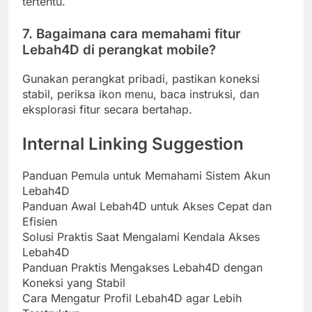
tertentu.
7. Bagaimana cara memahami fitur
Lebah4D di perangkat mobile?
Gunakan perangkat pribadi, pastikan koneksi
stabil, periksa ikon menu, baca instruksi, dan
eksplorasi fitur secara bertahap.
Internal Linking Suggestion
Panduan Pemula untuk Memahami Sistem Akun
Lebah4D
Panduan Awal Lebah4D untuk Akses Cepat dan
Efisien
Solusi Praktis Saat Mengalami Kendala Akses
Lebah4D
Panduan Praktis Mengakses Lebah4D dengan
Koneksi yang Stabil
Cara Mengatur Profil Lebah4D agar Lebih