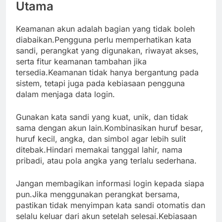
Utama
Keamanan akun adalah bagian yang tidak boleh
diabaikan.Pengguna perlu memperhatikan kata
sandi, perangkat yang digunakan, riwayat akses,
serta fitur keamanan tambahan jika
tersedia.Keamanan tidak hanya bergantung pada
sistem, tetapi juga pada kebiasaan pengguna
dalam menjaga data login.
Gunakan kata sandi yang kuat, unik, dan tidak
sama dengan akun lain.Kombinasikan huruf besar,
huruf kecil, angka, dan simbol agar lebih sulit
ditebak.Hindari memakai tanggal lahir, nama
pribadi, atau pola angka yang terlalu sederhana.
Jangan membagikan informasi login kepada siapa
pun.Jika menggunakan perangkat bersama,
pastikan tidak menyimpan kata sandi otomatis dan
selalu keluar dari akun setelah selesai.Kebiasaan