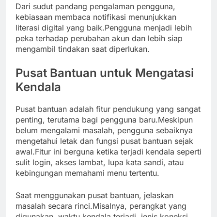
Dari sudut pandang pengalaman pengguna,
kebiasaan membaca notifikasi menunjukkan
literasi digital yang baik.Pengguna menjadi lebih
peka terhadap perubahan akun dan lebih siap
mengambil tindakan saat diperlukan.
Pusat Bantuan untuk Mengatasi
Kendala
Pusat bantuan adalah fitur pendukung yang sangat
penting, terutama bagi pengguna baru.Meskipun
belum mengalami masalah, pengguna sebaiknya
mengetahui letak dan fungsi pusat bantuan sejak
awal.Fitur ini berguna ketika terjadi kendala seperti
sulit login, akses lambat, lupa kata sandi, atau
kebingungan memahami menu tertentu.
Saat menggunakan pusat bantuan, jelaskan
masalah secara rinci.Misalnya, perangkat yang
digunakan, waktu kendala terjadi, jenis koneksi,